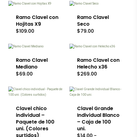
producto
tiene
tiene
múltiples
múltiples
variantes.
Ramo Clavel con
variantes.
Ramo Clavel
Las
Las
Hojitas X9
Seco
opciones
opciones
$
109.00
$
79.00
se
se
Este
Este
pueden
pueden
producto
producto
elegir
elegir
tiene
tiene
en
en
múltiples
múltiples
la
la
variantes.
Ramo Clavel
variantes.
Ramo Clavel con
página
página
Las
Las
de
de
Mediano
Helecho x36
opciones
opciones
producto
producto
$
69.00
$
269.00
se
se
pueden
pueden
Este
elegir
elegir
producto
en
en
tiene
la
la
múltiples
página
página
Clavel chico
variantes.
Clavel Grande
de
de
Las
producto
producto
individual –
Individual Blanco
opciones
Paquete de 100
– Caja de 100
se
uni. (Colores
uni.
pueden
surtidos)
$
14.00
-
elegir