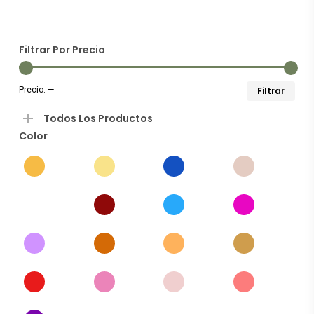
los
últim
Filtrar Por Precio
Preci
Preci
Precio:
—
Filtrar
míni
máxi
Todos Los Productos
Color