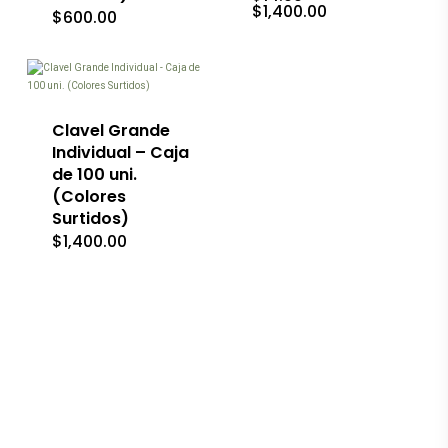
Rango
$
1,400.00
en
$
600.00
de
la
precios:
página
desde
de
$14.00
producto
hasta
$1,400.00
Clavel Grande
Individual – Caja
de 100 uni.
(Colores
Surtidos)
$
1,400.00