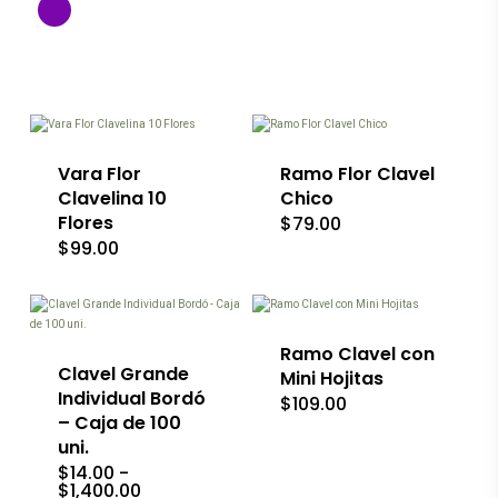
Este
Este
producto
producto
tiene
tiene
múltiples
múltiples
variantes.
Vara Flor
variantes.
Ramo Flor Clavel
Las
Las
Clavelina 10
Chico
opciones
opciones
Flores
$
79.00
se
se
$
99.00
pueden
pueden
elegir
elegir
Este
en
en
Este
producto
la
la
producto
tiene
página
página
tiene
múltiples
de
de
múltiples
variantes.
Ramo Clavel con
producto
producto
variantes.
Clavel Grande
Las
Mini Hojitas
Las
opciones
Individual Bordó
$
109.00
opciones
se
– Caja de 100
se
pueden
uni.
pueden
elegir
$
14.00
-
elegir
en
Rango
$
1,400.00
en
la