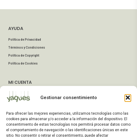
AYUDA
Política de Privacidad
Términos y Condiciones
Política de Copyright
Política de Cookies
MI CUENTA
Mis Pedidos
Gestionar consentimiento
Dirección de Envío
Editar Cuenta
Para ofrecer las mejores experiencias, utilizamos tecnologías como las
Preguntas Frecuentes
cookies para almacenar y/o acceder a la información del dispositivo. El
consentimiento de estas tecnologías nos permitirá procesar datos como
el comportamiento de navegación o las identificaciones únicas en este
ATENCIÓN AL CLIENTE
sitio. No consentir o retirar el consentimiento, puede afectar