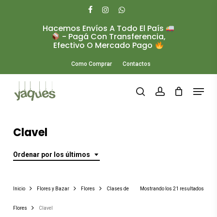
Skip
to
facebook
instagram
whatsapp
main
Hacemos Envíos A Todo El País
Close
content
- Pagá Con Transferencia,
Menu
Efectivo O Mercado Pago
Como Comprar
Contactos
Menu
search
account
Clavel
Ordenar por los últimos
Orde
Inicio
Flores y Bazar
Flores
Clases de
Mostrando los 21 resultados
por
Flores
Clavel