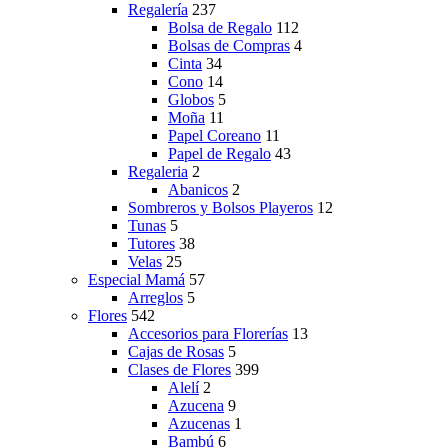
Regalería
237
Bolsa de Regalo
112
Bolsas de Compras
4
Cinta
34
Cono
14
Globos
5
Moña
11
Papel Coreano
11
Papel de Regalo
43
Regaleria
2
Abanicos
2
Sombreros y Bolsos Playeros
12
Tunas
5
Tutores
38
Velas
25
Especial Mamá
57
Arreglos
5
Flores
542
Accesorios para Florerías
13
Cajas de Rosas
5
Clases de Flores
399
Alelí
2
Azucena
9
Azucenas
1
Bambú
6