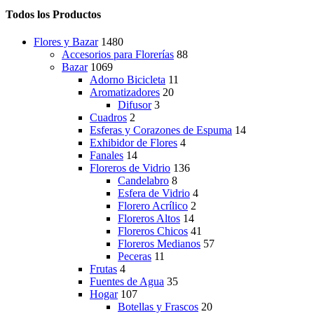
Todos los Productos
Flores y Bazar
1480
Accesorios para Florerías
88
Bazar
1069
Adorno Bicicleta
11
Aromatizadores
20
Difusor
3
Cuadros
2
Esferas y Corazones de Espuma
14
Exhibidor de Flores
4
Fanales
14
Floreros de Vidrio
136
Candelabro
8
Esfera de Vidrio
4
Florero Acrílico
2
Floreros Altos
14
Floreros Chicos
41
Floreros Medianos
57
Peceras
11
Frutas
4
Fuentes de Agua
35
Hogar
107
Botellas y Frascos
20