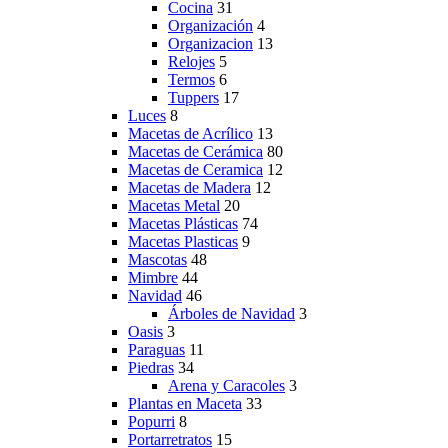
Cocina
31
Organización
4
Organizacion
13
Relojes
5
Termos
6
Tuppers
17
Luces
8
Macetas de Acrílico
13
Macetas de Cerámica
80
Macetas de Ceramica
12
Macetas de Madera
12
Macetas Metal
20
Macetas Plásticas
74
Macetas Plasticas
9
Mascotas
48
Mimbre
44
Navidad
46
Árboles de Navidad
3
Oasis
3
Paraguas
11
Piedras
34
Arena y Caracoles
3
Plantas en Maceta
33
Popurri
8
Portarretratos
15