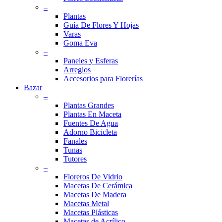
–
Plantas
Guía De Flores Y Hojas
Varas
Goma Eva
–
Paneles y Esferas
Arreglos
Accesorios para Florerías
Bazar
–
Plantas Grandes
Plantas En Maceta
Fuentes De Agua
Adorno Bicicleta
Fanales
Tunas
Tutores
–
Floreros De Vidrio
Macetas De Cerámica
Macetas De Madera
Macetas Metal
Macetas Plásticas
Macetas de Acrílico