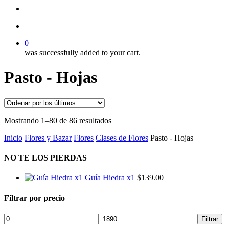
search
account
0
was successfully added to your cart.
Pasto - Hojas
Ordenado
Mostrando 1–80 de 86 resultados
por
Inicio
Flores y Bazar
Flores
Clases de Flores
Pasto - Hojas
los
últimos
NO TE LOS PIERDAS
Guía Hiedra x1
$
139.00
Filtrar por precio
Precio
Precio
Filtrar
mínimo
máximo