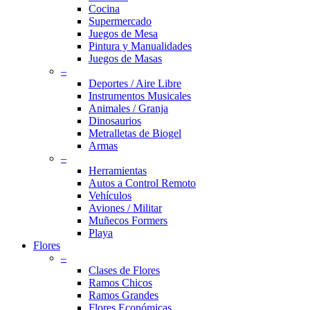
Cocina
Supermercado
Juegos de Mesa
Pintura y Manualidades
Juegos de Masas
–
Deportes / Aire Libre
Instrumentos Musicales
Animales / Granja
Dinosaurios
Metralletas de Biogel
Armas
–
Herramientas
Autos a Control Remoto
Vehículos
Aviones / Militar
Muñecos Formers
Playa
Flores
–
Clases de Flores
Ramos Chicos
Ramos Grandes
Flores Económicas