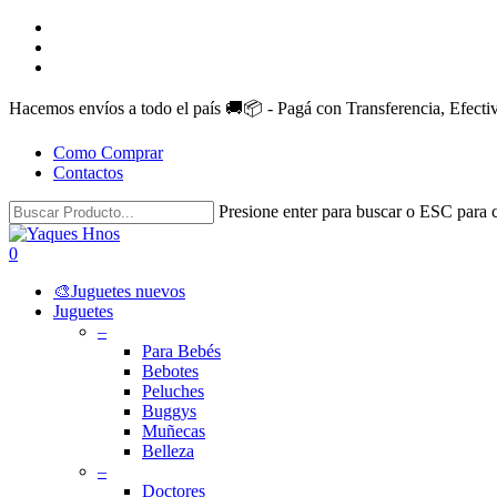
Skip
facebook
to
instagram
main
whatsapp
content
Hacemos envíos a todo el país 🚚📦 - Pagá con Transferencia, Efect
Como Comprar
Contactos
Presione enter para buscar o ESC para c
Close
Search
search
account
0
Menu
🎨Juguetes nuevos
Juguetes
–
Para Bebés
Bebotes
Peluches
Buggys
Muñecas
Belleza
–
Doctores