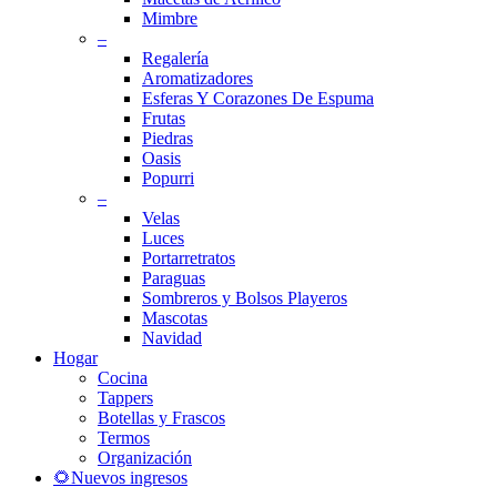
Mimbre
–
Regalería
Aromatizadores
Esferas Y Corazones De Espuma
Frutas
Piedras
Oasis
Popurri
–
Velas
Luces
Portarretratos
Paraguas
Sombreros y Bolsos Playeros
Mascotas
Navidad
Hogar
Cocina
Tappers
Botellas y Frascos
Termos
Organización
🌻Nuevos ingresos