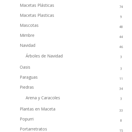
Macetas Plásticas
74
Macetas Plasticas
9
Mascotas
48
Mimbre
44
Navidad
46
Árboles de Navidad
3
Oasis
3
Paraguas
11
Piedras
34
Arena y Caracoles
3
Plantas en Maceta
33
Popurri
8
Portarretratos
15