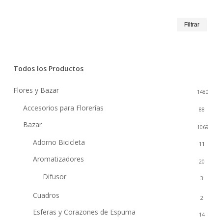
Prec
Prec
Filtrar
mín
máx
Todos los Productos
Flores y Bazar
1480
Accesorios para Florerías
88
Bazar
1069
Adorno Bicicleta
11
Aromatizadores
20
Difusor
3
Cuadros
2
Esferas y Corazones de Espuma
14