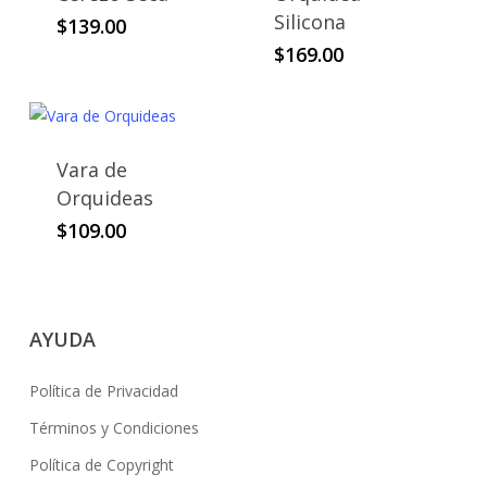
producto
Silicona
producto
$
139.00
tiene
tiene
$
169.00
múltiples
múltiples
variantes.
variantes.
Las
Las
opciones
opciones
Vara de
se
se
Orquideas
pueden
pueden
$
109.00
elegir
elegir
en
en
la
la
página
página
AYUDA
de
de
producto
producto
Política de Privacidad
Términos y Condiciones
Política de Copyright