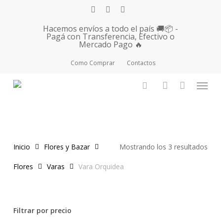
Skip
facebook
instagram
whatsapp
to
Hacemos envíos a todo el país 🚚📦 -
main
Pagá con Transferencia, Efectivo o
Mercado Pago 🔥
content
Como Comprar
Contactos
Vara Orquidea
Menu
search
account
Ord
Inicio
Flores y Bazar
Mostrando los 3 resultados
por
Flores
Varas
Vara Orquidea
los
últi
Filtrar por precio