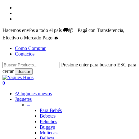
Skip
facebook
to
instagram
main
whatsapp
content
Hacemos envíos a todo el país 🚚📦 - Pagá con Transferencia,
Efectivo o Mercado Pago 🔥
Como Comprar
Contactos
Presione enter para buscar o ESC para
cerrar
Buscar
Close
Search
search
account
0
Menu
🎨Juguetes nuevos
Juguetes
–
Para Bebés
Bebotes
Peluches
Buggys
Muñecas
Belleza