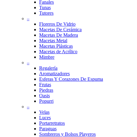
Fanales
Tunas
Tutores
–
Floreros De Vidrio
Macetas De Cerámica
Macetas De Madera
Macetas Metal
Macetas Plásticas
Macetas de Acrílico
Mimbre
–
Regalería
Aromatizadores
Esferas Y Corazones De Espuma
Frutas
Piedras
Oasis
Popurri
–
Velas
Luces
Portarretratos
Paraguas
Sombreros y Bolsos Playeros