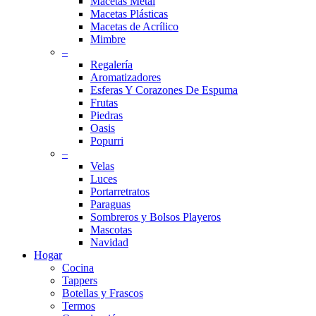
Macetas Metal
Macetas Plásticas
Macetas de Acrílico
Mimbre
–
Regalería
Aromatizadores
Esferas Y Corazones De Espuma
Frutas
Piedras
Oasis
Popurri
–
Velas
Luces
Portarretratos
Paraguas
Sombreros y Bolsos Playeros
Mascotas
Navidad
Hogar
Cocina
Tappers
Botellas y Frascos
Termos