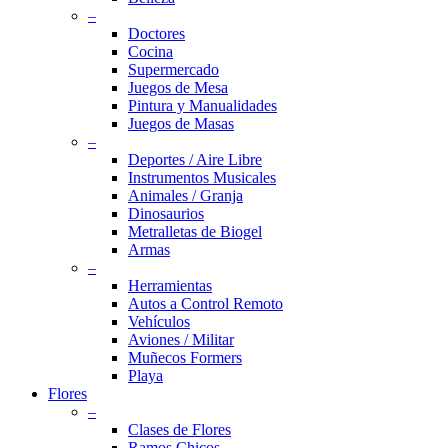
–
Doctores
Cocina
Supermercado
Juegos de Mesa
Pintura y Manualidades
Juegos de Masas
–
Deportes / Aire Libre
Instrumentos Musicales
Animales / Granja
Dinosaurios
Metralletas de Biogel
Armas
–
Herramientas
Autos a Control Remoto
Vehículos
Aviones / Militar
Muñecos Formers
Playa
Flores
–
Clases de Flores
Ramos Chicos