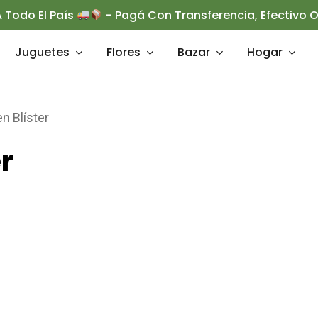
 Todo El País
- Pagá Con Transferencia, Efectivo
Juguetes
Flores
Bazar
Hogar
n Blíster
rrar
r