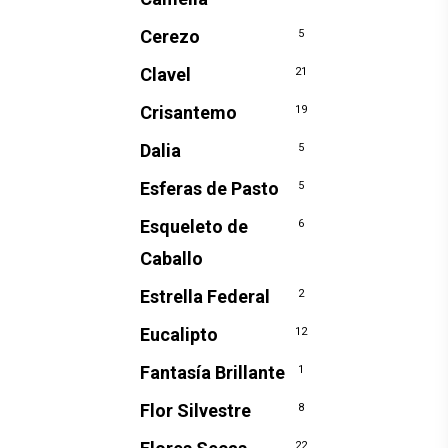
Cerezo
5
Clavel
21
Crisantemo
19
Dalia
5
Esferas de Pasto
5
Esqueleto de
6
Caballo
Estrella Federal
2
Eucalipto
12
Fantasía Brillante
1
Flor Silvestre
8
22