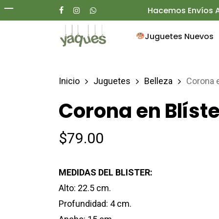
Skip
Hacemos Envíos A
facebook
instagram
whatsapp
to
Juguetes Nuevos
main
content
Inicio
Juguetes
Belleza
Corona e
Presione enter para buscar o ESC para ce
Corona en Blíste
$
79.00
MEDIDAS DEL BLISTER:
Alto: 22.5 cm.
Profundidad: 4 cm.