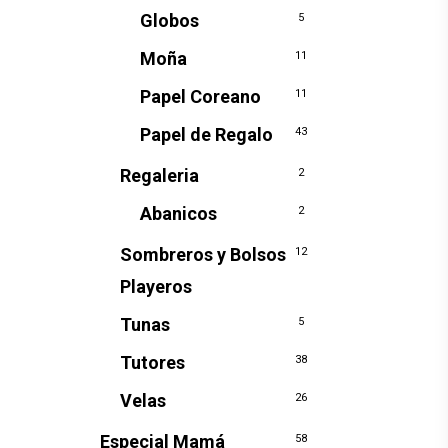
Globos
5
Moña
11
Papel Coreano
11
Papel de Regalo
43
Regaleria
2
Abanicos
2
Sombreros y Bolsos
12
Playeros
Tunas
5
Tutores
38
Velas
26
Especial Mamá
58