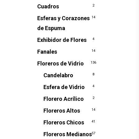
Cuadros
2
Esferas y Corazones
14
de Espuma
Exhibidor de Flores
4
Fanales
14
Floreros de Vidrio
136
Candelabro
8
Esfera de Vidrio
4
Florero Acrílico
2
Floreros Altos
14
Floreros Chicos
41
Floreros Medianos
57