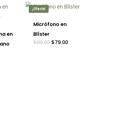
¡Oferta!
Micrófono en
na en
Blíster
El
El
$
89.00
$
79.00
iano
precio
precio
original
actual
era:
es:
$89.00.
$79.00.