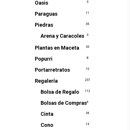
Oasis
3
Paraguas
11
Piedras
34
Arena y Caracoles
3
Plantas en Maceta
33
Popurri
8
Portarretratos
15
Regalería
237
Bolsa de Regalo
112
Bolsas de Compras
4
Cinta
34
Cono
14