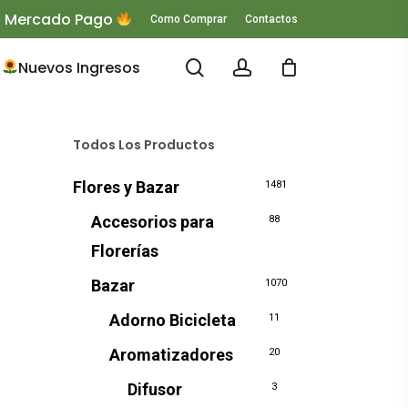
 O Mercado Pago
Como Comprar
Contactos
search
account
Nuevos Ingresos
Todos Los Productos
Flores y Bazar
1481
Accesorios para
88
Florerías
Bazar
1070
Adorno Bicicleta
11
Aromatizadores
20
Difusor
3