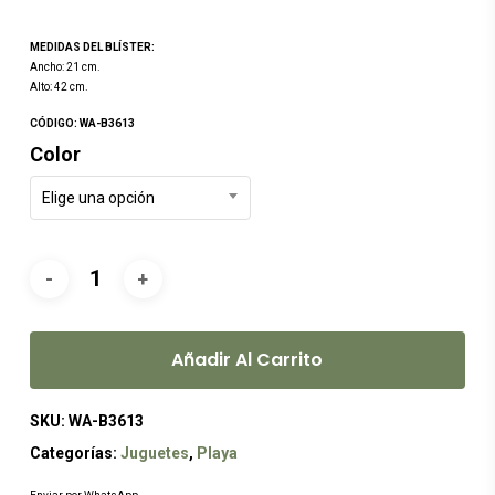
precio
precio
original
actual
MEDIDAS DEL BLÍSTER:
era:
es:
Ancho: 21 cm.
Alto: 42 cm.
$219.00.
$199.00.
CÓDIGO: WA-B3613
Color
Elige una opción
Añadir Al Carrito
SKU:
WA-B3613
Categorías:
Juguetes
,
Playa