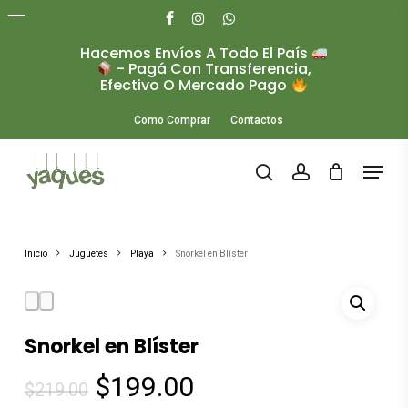
Skip
to
facebook
instagram
whatsapp
main
Hacemos Envíos A Todo El País
Close
content
- Pagá Con Transferencia,
Menu
Efectivo O Mercado Pago
Como Comprar
Contactos
Menu
search
account
Inicio
Juguetes
Playa
Snorkel en Blíster
Snorkel en Blíster
El
El
$
199.00
$
219.00