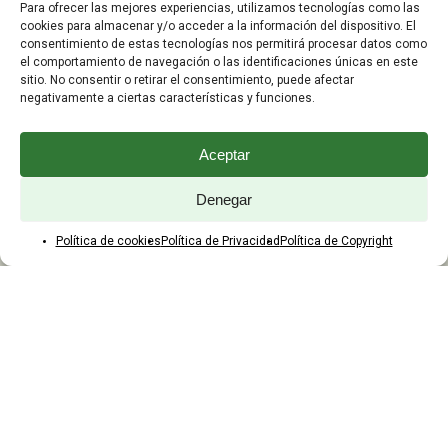
Para ofrecer las mejores experiencias, utilizamos tecnologías como las
Preguntas Frecuentes
cookies para almacenar y/o acceder a la información del dispositivo. El
consentimiento de estas tecnologías nos permitirá procesar datos como
el comportamiento de navegación o las identificaciones únicas en este
ATENCIÓN AL CLIENTE
sitio. No consentir o retirar el consentimiento, puede afectar
negativamente a ciertas características y funciones.
TELÉFONOS:
2203 7849 / 2208 4326
Aceptar
WhatsApp:
+598 099 344 945
Email:
Denegar
yaques.hnos.srl@gmail.com
Política de cookies
Política de Privacidad
Política de Copyright
HORARIOS DE ATENCIÓN
Lunes a viernes:
8:00 a 17:45
Sábados:
8:00 a 12:45