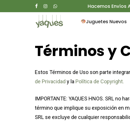
Skip
Hacemos Envíos A
facebook
instagram
whatsapp
to
Juguetes Nuevos
main
content
Términos
y
C
Presione enter para buscar o ESC para ce
Estos Términos de Uso son parte integra
de Privacidad
y la
Política de Copyright.
IMPORTANTE: YAQUES HNOS. SRL no hará us
término que implique su exposición en m
SRL se excluye de cualquier responsabilid