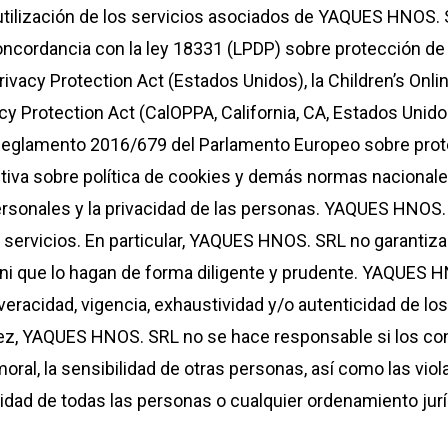
utilización de los servicios asociados de YAQUES HNOS.
oncordancia con la ley 18331 (LPDP) sobre protección d
ivacy Protection Act (Estados Unidos), la Children’s Onli
acy Protection Act (CalOPPA, California, CA, Estados Unid
Reglamento 2016/679 del Parlamento Europeo sobre prote
ctiva sobre política de cookies y demás normas nacionale
ersonales y la privacidad de las personas. YAQUES HNOS. 
 servicios. En particular, YAQUES HNOS. SRL no garantiza q
ni que lo hagan de forma diligente y prudente. YAQUES H
 la veracidad, vigencia, exhaustividad y/o autenticidad de 
vez, YAQUES HNOS. SRL no se hace responsable si los con
ral, la sensibilidad de otras personas, así como las viol
egridad de todas las personas o cualquier ordenamiento jurí