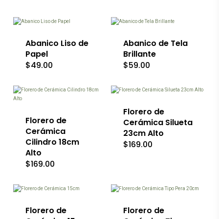
Este
Este
producto
producto
tiene
tiene
múltiples
múltiples
variantes.
Abanico Liso de
variantes.
Abanico de Tela
Las
Las
Papel
Brillante
opciones
opciones
$
49.00
$
59.00
se
se
Este
pueden
pueden
Este
producto
elegir
elegir
producto
tiene
en
en
tiene
múltiples
la
la
múltiples
variantes.
Florero de
página
página
variantes.
Florero de
Las
de
de
Cerámica Silueta
Las
opciones
producto
producto
Cerámica
23cm Alto
opciones
se
Cilindro 18cm
$
169.00
se
pueden
Alto
pueden
elegir
$
169.00
elegir
en
en
la
Este
la
página
producto
página
de
tiene
de
producto
múltiples
producto
Florero de
variantes.
Florero de
Las