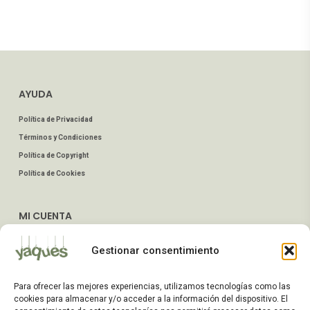
AYUDA
Política de Privacidad
Términos y Condiciones
Política de Copyright
Política de Cookies
MI CUENTA
Mis Pedidos
Gestionar consentimiento
Dirección de Envío
Editar Cuenta
Para ofrecer las mejores experiencias, utilizamos tecnologías como las
Preguntas Frecuentes
cookies para almacenar y/o acceder a la información del dispositivo. El