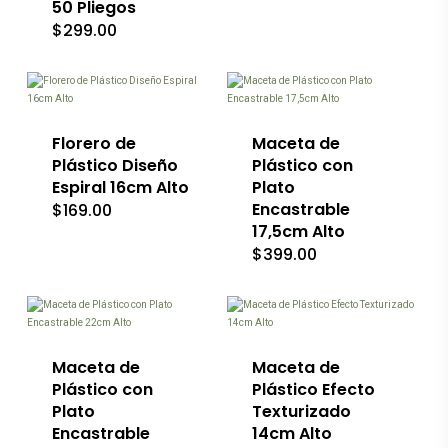
50 Pliegos
$
299.00
Este
producto
tiene
múltiples
Florero de
variantes.
Maceta de
Las
Plástico Diseño
Plástico con
opciones
Espiral 16cm Alto
Plato
se
Encastrable
$
169.00
pueden
17,5cm Alto
elegir
en
$
399.00
la
página
Este
Este
de
producto
producto
producto
tiene
tiene
múltiples
múltiples
variantes.
Maceta de
variantes.
Maceta de
Las
Las
Plástico con
Plástico Efecto
opciones
opciones
Plato
Texturizado
se
se
Encastrable
14cm Alto
pueden
pueden