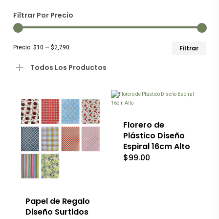
los
Filtrar Por Precio
últim
Preci
Preci
Precio:
$10
—
$2,790
Filtrar
míni
máxi
Todos Los Productos
Florero de
Plástico Diseño
Espiral 16cm Alto
$
99.00
Papel de Regalo
Diseño Surtidos