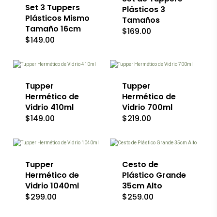
Set 3 Tuppers
Las
Plásticos 3
opciones
Plásticos Mismo
Tamaños
se
Tamaño 16cm
$
169.00
pueden
$
149.00
elegir
en
la
página
de
producto
Tupper
Tupper
Hermético de
Hermético de
Vidrio 410ml
Vidrio 700ml
$
149.00
$
219.00
Este
producto
tiene
múltiples
Tupper
variantes.
Cesto de
Las
Hermético de
Plástico Grande
opciones
Vidrio 1040ml
35cm Alto
se
$
299.00
$
259.00
pueden
elegir
en
Este
Este