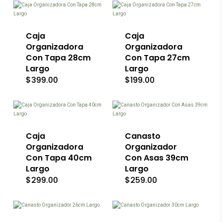
la
producto
producto
página
tiene
tiene
de
múltiples
múltiples
producto
variantes.
Caja
variantes.
Caja
Las
Las
Organizadora
Organizadora
opciones
opciones
Con Tapa 28cm
Con Tapa 27cm
se
se
Largo
Largo
pueden
pueden
$
399.00
$
199.00
elegir
elegir
en
en
la
la
Este
Este
página
página
producto
producto
de
de
tiene
tiene
producto
producto
múltiples
múltiples
variantes.
Caja
variantes.
Canasto
Las
Las
Organizadora
Organizador
opciones
opciones
Con Tapa 40cm
Con Asas 39cm
se
se
Largo
Largo
pueden
pueden
$
299.00
$
259.00
elegir
elegir
en
en
Este
Este
la
la
producto
producto
página
página
tiene
tiene
de
de
múltiples
múltiples