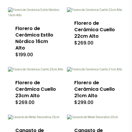
la
la
página
página
de
de
producto
producto
Florero de
Florero de
Cerámica Cuello
Cerámica Estilo
22cm Alto
Nórdico 16cm
$
269.00
Alto
$
199.00
Florero de
Florero de
Cerámica Cuello
Cerámica Cuello
23cm Alto
21cm Alto
$
269.00
$
299.00
Canasto de
Canasto de