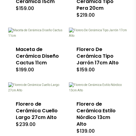
Cerámica 15cm
Cerámica Tipo
opciones
Pera 20cm
$
159.00
se
$
219.00
pueden
elegir
en
Este
la
producto
página
tiene
de
múltiples
producto
Maceta de
variantes.
Florero De
Las
Cerámica Diseño
Cerámica Tipo
opciones
Cactus 11cm
Jarrón 17cm Alto
se
$
199.00
$
159.00
pueden
elegir
en
Este
Este
la
producto
producto
página
tiene
tiene
de
múltiples
múltiples
producto
variantes.
Florero de
variantes.
Florero de
Las
Las
Cerámica Cuello
Cerámica Estilo
opciones
opciones
Largo 27cm Alto
Nórdico 13cm
se
se
Alto
$
239.00
pueden
pueden
$
139.00
elegir
elegir
en
en