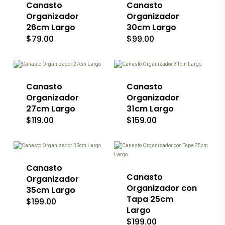
producto
producto
variantes.
Canasto
variantes.
Canasto
Las
Las
Organizador
Organizador
opciones
opciones
26cm Largo
30cm Largo
se
se
$
79.00
$
99.00
pueden
pueden
elegir
elegir
en
en
la
la
página
página
de
de
Canasto
Canasto
producto
producto
Organizador
Organizador
27cm Largo
31cm Largo
$
119.00
$
159.00
Canasto
Canasto
Organizador
Organizador con
35cm Largo
Tapa 25cm
$
199.00
Largo
$
199.00