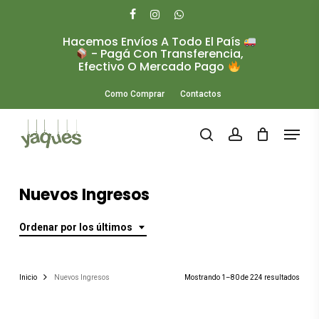
Skip
to
facebook
instagram
whatsapp
main
Hacemos Envíos A Todo El País
Close
content
- Pagá Con Transferencia,
Menu
Efectivo O Mercado Pago
Como Comprar
Contactos
Menu
search
account
Nuevos Ingresos
Ordenar por los últimos
Orde
Inicio
Nuevos Ingresos
Mostrando 1–80 de 224 resultados
por