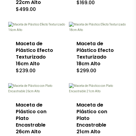
22cm Alto
$
169.00
elegir
elegir
en
en
$
499.00
la
la
página
página
Este
Este
de
de
producto
producto
producto
producto
tiene
tiene
múltiples
múltiples
variantes.
Maceta de
variantes.
Maceta de
Las
Las
Plástico Efecto
Plástico Efecto
opciones
opciones
Texturizado
Texturizado
se
se
16cm Alto
18cm Alto
pueden
pueden
$
239.00
$
299.00
elegir
elegir
en
en
la
la
Este
Este
página
página
producto
producto
de
de
tiene
tiene
producto
producto
múltiples
múltiples
variantes.
Maceta de
variantes.
Maceta de
Las
Las
Plástico con
Plástico con
opciones
opciones
Plato
Plato
se
se
Encastrable
Encastrable
pueden
pueden
26cm Alto
21cm Alto
elegir
elegir
en
en