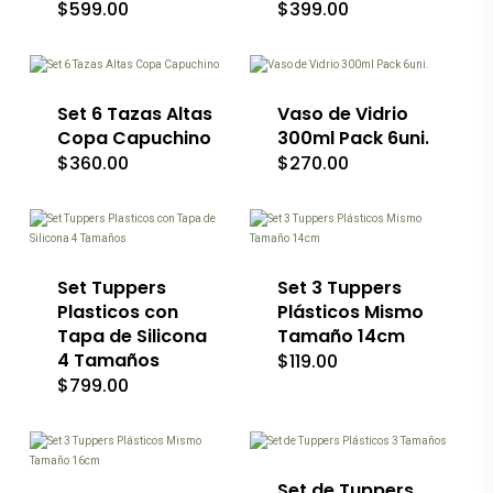
$
599.00
$
399.00
la
la
página
página
de
de
producto
producto
Set 6 Tazas Altas
Vaso de Vidrio
Copa Capuchino
300ml Pack 6uni.
$
360.00
$
270.00
Set Tuppers
Set 3 Tuppers
Plasticos con
Plásticos Mismo
Tapa de Silicona
Tamaño 14cm
4 Tamaños
$
119.00
$
799.00
Este
producto
tiene
múltiples
variantes.
Set de Tuppers