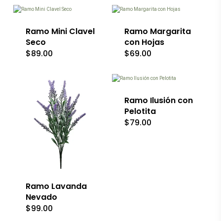
en
en
producto
la
la
tiene
página
página
múltiples
de
de
variantes.
Ramo Mini Clavel
Ramo Margarita
producto
producto
Las
Seco
con Hojas
opciones
$
89.00
$
69.00
se
Este
pueden
producto
elegir
tiene
en
múltiples
la
variantes.
Ramo Ilusión con
página
Las
de
Pelotita
opciones
producto
$
79.00
se
pueden
elegir
Este
en
producto
la
tiene
página
múltiples
de
variantes.
Ramo Lavanda
producto
Las
Nevado
opciones
$
99.00
se
Este
Este
pueden