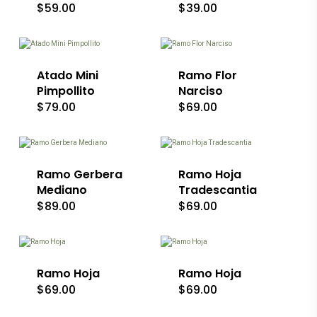
$
59.00
$
39.00
se
se
Este
Este
pueden
pueden
producto
producto
elegir
elegir
tiene
tiene
en
en
múltiples
múltiples
la
la
variantes.
Atado Mini
variantes.
Ramo Flor
página
página
Las
Las
de
de
Pimpollito
Narciso
opciones
opciones
producto
producto
$
79.00
$
69.00
se
se
Este
pueden
pueden
producto
elegir
elegir
tiene
en
en
múltiples
la
la
variantes.
Ramo Gerbera
Ramo Hoja
página
página
Las
de
de
Mediano
Tradescantia
opciones
producto
producto
$
89.00
$
69.00
se
Este
pueden
producto
elegir
tiene
en
múltiples
la
Ramo Hoja
variantes.
Ramo Hoja
página
Las
de
$
69.00
$
69.00
opciones
producto
Este
Este
se
producto
producto