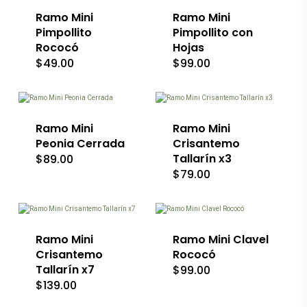
página
múltiples
de
Ramo Mini
variantes.
Ramo Mini
producto
Las
Pimpollito
Pimpollito con
opciones
Rococó
Hojas
se
$
49.00
$
99.00
pueden
elegir
Este
Este
en
producto
producto
la
tiene
tiene
página
múltiples
múltiples
de
variantes.
Ramo Mini
variantes.
Ramo Mini
producto
Las
Las
Peonia Cerrada
Crisantemo
opciones
opciones
Tallarín x3
$
89.00
se
se
$
79.00
pueden
pueden
elegir
elegir
Este
Este
en
en
producto
producto
la
la
tiene
tiene
página
página
múltiples
múltiples
de
de
variantes.
Ramo Mini
variantes.
Ramo Mini Clavel
producto
producto
Las
Las
Crisantemo
Rococó
opciones
opciones
Tallarín x7
$
99.00
se
se
$
139.00
pueden
pueden
elegir
elegir
Este