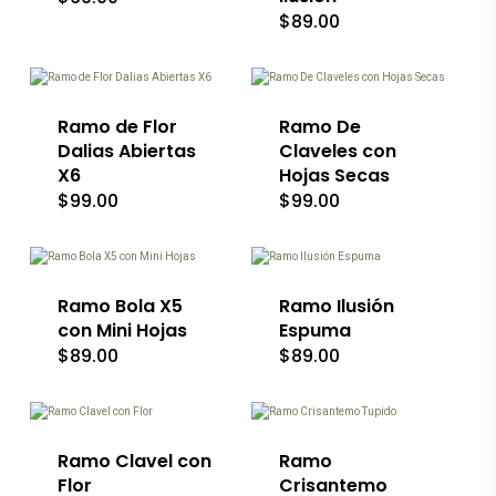
se
$
89.00
pueden
elegir
Este
Este
en
producto
producto
la
tiene
tiene
página
múltiples
múltiples
de
variantes.
Ramo de Flor
variantes.
Ramo De
producto
Las
Las
Dalias Abiertas
Claveles con
opciones
opciones
X6
Hojas Secas
se
se
$
99.00
$
99.00
pueden
pueden
elegir
elegir
Este
en
en
producto
la
la
tiene
página
página
múltiples
de
de
Ramo Bola X5
variantes.
Ramo Ilusión
producto
producto
Las
con Mini Hojas
Espuma
opciones
$
89.00
$
89.00
se
Este
Este
pueden
producto
producto
elegir
tiene
tiene
en
múltiples
múltiples
la
variantes.
Ramo Clavel con
variantes.
Ramo
página
Las
Las
de
Flor
Crisantemo
opciones
opciones