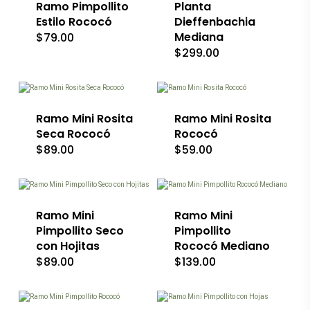
variantes.
Ramo Pimpollito
variantes.
Planta
página
página
Las
Las
de
de
Estilo Rococó
Dieffenbachia
opciones
opciones
producto
producto
Mediana
$
79.00
se
se
$
299.00
pueden
pueden
elegir
elegir
Este
Este
en
en
producto
producto
la
la
tiene
tiene
página
página
múltiples
múltiples
de
de
variantes.
Ramo Mini Rosita
variantes.
Ramo Mini Rosita
producto
producto
Las
Las
Seca Rococó
Rococó
opciones
opciones
$
89.00
$
59.00
se
se
Este
pueden
pueden
producto
elegir
elegir
tiene
en
en
múltiples
la
la
variantes.
Ramo Mini
Ramo Mini
página
página
Las
de
de
Pimpollito Seco
Pimpollito
opciones
producto
producto
con Hojitas
Rococó Mediano
se
$
89.00
$
139.00
pueden
elegir
Este
en
producto
la
tiene