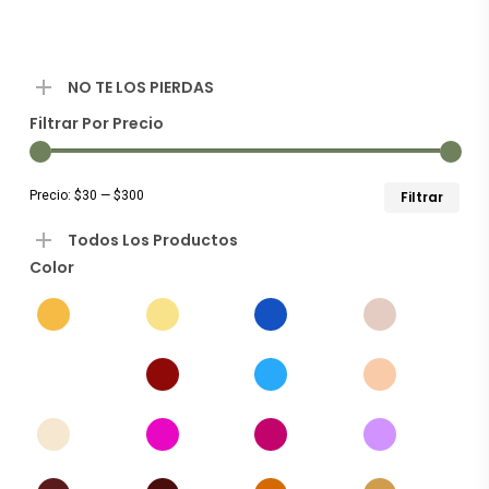
los
últim
NO TE LOS PIERDAS
Filtrar Por Precio
Preci
Preci
Precio:
$30
—
$300
Filtrar
míni
máxi
Todos Los Productos
Color