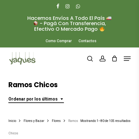
Skip
to
facebook
instagram
whatsapp
main
Hacemos Envíos A Todo El País
Close
content
- Pagá Con Transferencia,
Menu
Efectivo O Mercado Pago
Como Comprar
Contactos
Menu
search
account
Ramos Chicos
Ordenar por los últimos
Orde
Inicio
Flores y Bazar
Flores
Ramos
Mostrando 1–80 de 105 resultados
por
Chicos