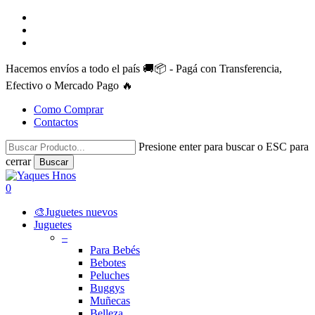
Skip
facebook
to
instagram
main
whatsapp
content
Hacemos envíos a todo el país 🚚📦 - Pagá con Transferencia,
Efectivo o Mercado Pago 🔥
Como Comprar
Contactos
Presione enter para buscar o ESC para
cerrar
Buscar
Close
Search
search
account
0
Menu
🎨Juguetes nuevos
Juguetes
–
Para Bebés
Bebotes
Peluches
Buggys
Muñecas
Belleza