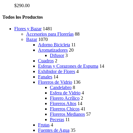
página
$
290.00
de
producto
Todos los Productos
Flores y Bazar
1481
Accesorios para Florerías
88
Bazar
1070
Adorno Bicicleta
11
Aromatizadores
20
Difusor
3
Cuadros
2
Esferas y Corazones de Espuma
14
Exhibidor de Flores
4
Fanales
14
Floreros de Vidrio
136
Candelabro
8
Esfera de Vidrio
4
Florero Acrílico
2
Floreros Altos
14
Floreros Chicos
41
Floreros Medianos
57
Peceras
11
Frutas
4
Fuentes de Agua
35