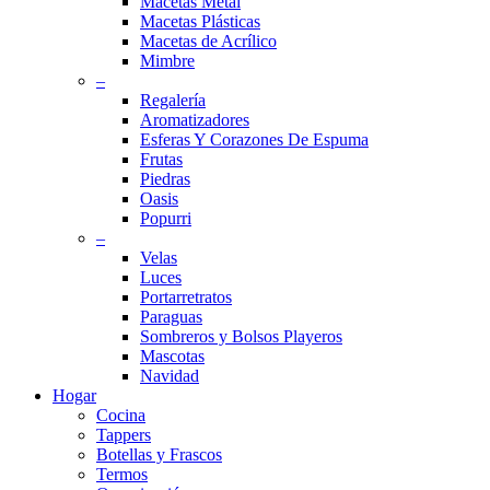
Macetas Metal
Macetas Plásticas
Macetas de Acrílico
Mimbre
–
Regalería
Aromatizadores
Esferas Y Corazones De Espuma
Frutas
Piedras
Oasis
Popurri
–
Velas
Luces
Portarretratos
Paraguas
Sombreros y Bolsos Playeros
Mascotas
Navidad
Hogar
Cocina
Tappers
Botellas y Frascos
Termos