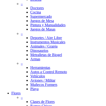
–
Doctores
Cocina
Supermercado
Juegos de Mesa
Pintura y Manualidades
Juegos de Masas
–
Deportes / Aire Libre
Instrumentos Musicales
Animales / Granja
Dinosaurios
Metralletas de Biogel
Armas
–
Herramientas
Autos a Control Remoto
Vehículos
Aviones / Militar
Muñecos Formers
Playa
Flores
–
Clases de Flores
Ramos Chicos