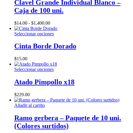
tiene
Clavel Grande Individual Blanco –
múltiples
Caja de 100 uni.
variantes.
Las
opciones
Rango
$
14.00
-
$
1,400.00
se
de
pueden
precios:
Este
Seleccionar opciones
elegir
desde
producto
en
$14.00
tiene
Cinta Borde Dorado
la
hasta
múltiples
página
$1,400.00
variantes.
$
15.00
de
Las
producto
opciones
Este
Seleccionar opciones
se
producto
pueden
tiene
Atado Pimpollo x18
elegir
múltiples
en
variantes.
la
$
229.00
Las
página
opciones
de
Añadir al carrito
se
producto
pueden
Ramo gerbera – Paquete de 10 uni.
elegir
en
(Colores surtidos)
la