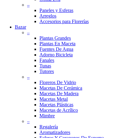
–
Paneles y Esferas
Arreglos
Accesorios para Florerías
Bazar
–
Plantas Grandes
Plantas En Maceta
Fuentes De Agua
Adorno Bicicleta
Fanales
Tunas
Tutores
–
Floreros De Vidrio
Macetas De Cerámica
Macetas De Madera
Macetas Metal
Macetas Plásticas
Macetas de Acrílico
Mimbre
–
Regalería
Aromatizadores
Esferas Y Corazones De Espuma