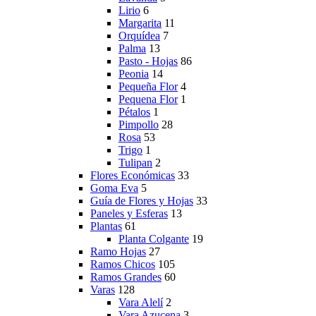
Lirio
6
Margarita
11
Orquídea
7
Palma
13
Pasto - Hojas
86
Peonia
14
Pequeña Flor
4
Pequena Flor
1
Pétalos
1
Pimpollo
28
Rosa
53
Trigo
1
Tulipan
2
Flores Económicas
33
Goma Eva
5
Guía de Flores y Hojas
33
Paneles y Esferas
13
Plantas
61
Planta Colgante
19
Ramo Hojas
27
Ramos Chicos
105
Ramos Grandes
60
Varas
128
Vara Alelí
2
Vara Azucena
3