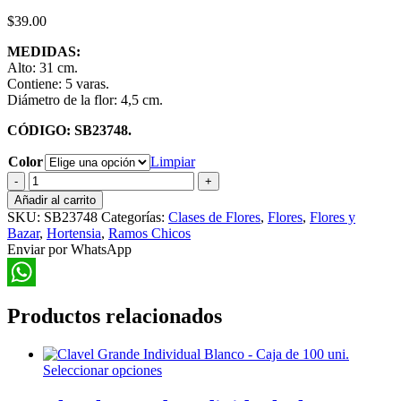
$
39.00
MEDIDAS:
Alto: 31 cm.
Contiene: 5 varas.
Diámetro de la flor: 4,5 cm.
CÓDIGO: SB23748.
Color
Limpiar
Ramo
Hortensia
Añadir al carrito
Abierta
SKU:
SB23748
Categorías:
Clases de Flores
,
Flores
,
Flores y
cantidad
Bazar
,
Hortensia
,
Ramos Chicos
Enviar por WhatsApp
WhatsApp
Productos relacionados
Este
Seleccionar opciones
producto