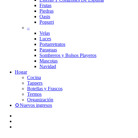
Frutas
Piedras
Oasis
Popurri
–
Velas
Luces
Portarretratos
Paraguas
Sombreros y Bolsos Playeros
Mascotas
Navidad
Hogar
Cocina
Tappers
Botellas y Frascos
Termos
Organización
🌻Nuevos ingresos
facebook
instagram
whatsapp