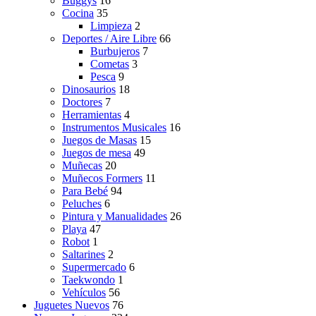
Buggys
16
Cocina
35
Limpieza
2
Deportes / Aire Libre
66
Burbujeros
7
Cometas
3
Pesca
9
Dinosaurios
18
Doctores
7
Herramientas
4
Instrumentos Musicales
16
Juegos de Masas
15
Juegos de mesa
49
Muñecas
20
Muñecos Formers
11
Para Bebé
94
Peluches
6
Pintura y Manualidades
26
Playa
47
Robot
1
Saltarines
2
Supermercado
6
Taekwondo
1
Vehículos
56
Juguetes Nuevos
76