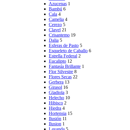
Azucenas
1
Bambú
6
Cala
4
Camelia
4
Cerezo
5
Clavel
21
Crisantemo
19
Dalia
5
Esferas de Pasto
5
Esqueleto de Caballo
6
Estrella Federal
2
Eucalipto
12
Fantasía Brillante
1
Flor Silvestre
8
Flores Secas
22
Gerbera
13
Girasol
16
Gladiola
3
Helecho
10
Hibisco
2
Hiedra
4
Hortensia
15
Ilusión
11
Ilusion
1
Lavanda
5