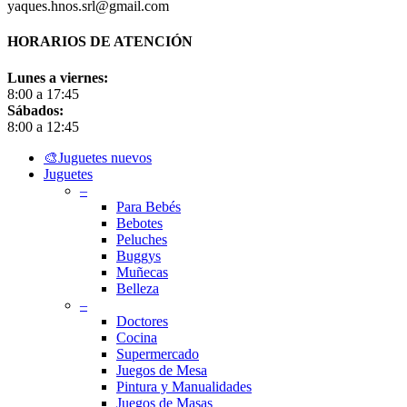
yaques.hnos.srl@gmail.com
HORARIOS DE ATENCIÓN
Lunes a viernes:
8:00 a 17:45
Sábados:
8:00 a 12:45
Close
🎨Juguetes nuevos
Menu
Juguetes
–
Para Bebés
Bebotes
Peluches
Buggys
Muñecas
Belleza
–
Doctores
Cocina
Supermercado
Juegos de Mesa
Pintura y Manualidades
Juegos de Masas