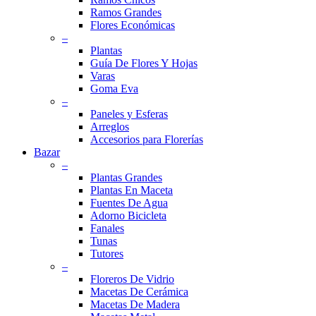
Ramos Grandes
Flores Económicas
–
Plantas
Guía De Flores Y Hojas
Varas
Goma Eva
–
Paneles y Esferas
Arreglos
Accesorios para Florerías
Bazar
–
Plantas Grandes
Plantas En Maceta
Fuentes De Agua
Adorno Bicicleta
Fanales
Tunas
Tutores
–
Floreros De Vidrio
Macetas De Cerámica
Macetas De Madera