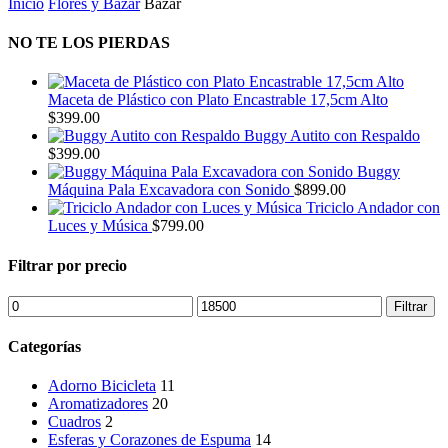
Inicio
Flores y Bazar
Bazar
los
últimos
NO TE LOS PIERDAS
Maceta de Plástico con Plato Encastrable 17,5cm Alto
$
399.00
Buggy Autito con Respaldo
$
399.00
Buggy
Máquina Pala Excavadora con Sonido
$
899.00
Triciclo Andador con
Luces y Música
$
799.00
Filtrar por precio
Precio
Precio
Filtrar
mínimo
máximo
Categorías
Adorno Bicicleta
11
Aromatizadores
20
Cuadros
2
Esferas y Corazones de Espuma
14