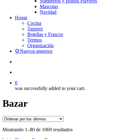
Sombreros y Bolsos Playeros
Mascotas
Navidad
Hogar
Cocina
Tappers
Botellas y Frascos
Termos
Organización
🌻Nuevos ingresos
search
account
0
was successfully added to your cart.
Bazar
Ordenado
Mostrando 1–80 de 1069 resultados
por