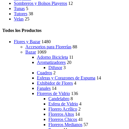
Sombreros y Bolsos Playeros
12
Tunas
5
Tutores
38
Velas
25
Todos los Productos
Flores y Bazar
1480
Accesorios para Florerías
88
Bazar
1069
Adorno Bicicleta
11
Aromatizadores
20
Difusor
3
Cuadros
2
Esferas y Corazones de Espuma
14
Exhibidor de Flores
4
Fanales
14
Floreros de Vidrio
136
Candelabro
8
Esfera de Vidrio
4
Florero Acrílico
2
Floreros Altos
14
Floreros Chicos
41
Floreros Medianos
57