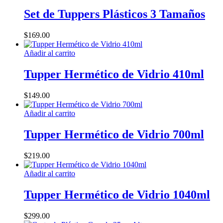
producto
tiene
Set de Tuppers Plásticos 3 Tamaños
múltiples
variantes.
$
169.00
Las
opciones
Añadir al carrito
se
pueden
Tupper Hermético de Vidrio 410ml
elegir
en
la
$
149.00
página
de
Añadir al carrito
producto
Tupper Hermético de Vidrio 700ml
$
219.00
Añadir al carrito
Tupper Hermético de Vidrio 1040ml
$
299.00