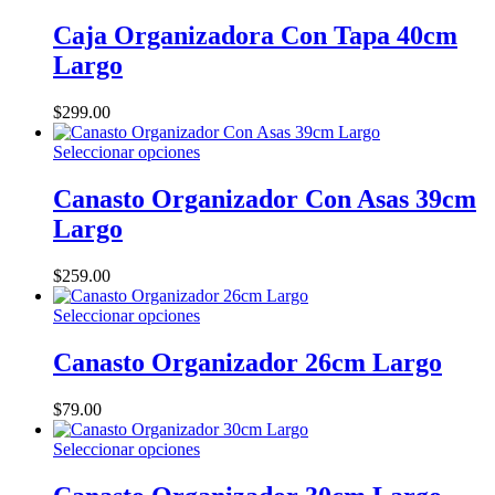
elegir
producto
en
tiene
Caja Organizadora Con Tapa 40cm
la
múltiples
Largo
página
variantes.
de
Las
producto
opciones
$
299.00
se
pueden
Este
Seleccionar opciones
elegir
producto
en
tiene
Canasto Organizador Con Asas 39cm
la
múltiples
Largo
página
variantes.
de
Las
producto
opciones
$
259.00
se
pueden
Este
Seleccionar opciones
elegir
producto
en
tiene
Canasto Organizador 26cm Largo
la
múltiples
página
variantes.
$
79.00
de
Las
producto
opciones
Este
Seleccionar opciones
se
producto
pueden
tiene
elegir