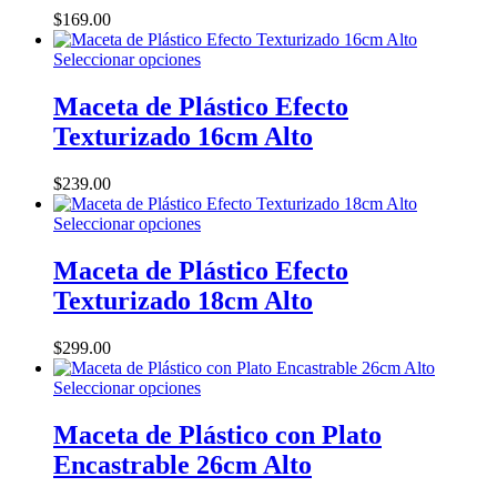
producto
opciones
$
169.00
se
pueden
Este
Seleccionar opciones
elegir
producto
en
tiene
Maceta de Plástico Efecto
la
múltiples
Texturizado 16cm Alto
página
variantes.
de
Las
producto
opciones
$
239.00
se
pueden
Este
Seleccionar opciones
elegir
producto
en
tiene
Maceta de Plástico Efecto
la
múltiples
Texturizado 18cm Alto
página
variantes.
de
Las
producto
opciones
$
299.00
se
pueden
Este
Seleccionar opciones
elegir
producto
en
tiene
Maceta de Plástico con Plato
la
múltiples
Encastrable 26cm Alto
página
variantes.
de
Las