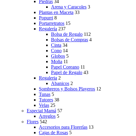
Piedras
34
Arena y Caracoles
3
Plantas en Maceta
33
Popurri
8
Portarretratos
15
Regalería
237
Bolsa de Regalo
112
Bolsas de Compras
4
Cinta
34
Cono
14
Globos
5
Moña
11
Papel Coreano
11
Papel de Regalo
43
Regaleria
2
Abanicos
2
Sombreros y Bolsos Playeros
12
Tunas
5
Tutores
38
Velas
25
Especial Mamá
57
Arreglos
5
Flores
542
Accesorios para Florerías
13
Cajas de Rosas
5