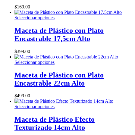
$
169.00
Este
Seleccionar opciones
producto
tiene
Maceta de Plástico con Plato
múltiples
Encastrable 17,5cm Alto
variantes.
Las
opciones
$
399.00
se
pueden
Este
Seleccionar opciones
elegir
producto
en
tiene
Maceta de Plástico con Plato
la
múltiples
Encastrable 22cm Alto
página
variantes.
de
Las
producto
opciones
$
499.00
se
pueden
Este
Seleccionar opciones
elegir
producto
en
tiene
Maceta de Plástico Efecto
la
múltiples
Texturizado 14cm Alto
página
variantes.
de
Las