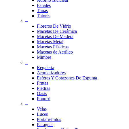
Adorno Bicicleta
Fanales
Tunas
Tutores
–
Floreros De Vidrio
Macetas De Cerámica
Macetas De Madera
Macetas Metal
Macetas Plásticas
Macetas de Acrílico
Mimbre
–
Regalería
Aromatizadores
Esferas Y Corazones De Espuma
Frutas
Piedras
Oasis
Popurri
–
Velas
Luces
Portarretratos
Paraguas