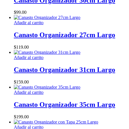
Canasto Organizador 30cm Largo
múltiples
en
variantes.
la
$
99.00
Las
página
opciones
de
Añadir al carrito
se
producto
pueden
Canasto Organizador 27cm Largo
elegir
en
la
$
119.00
página
de
Añadir al carrito
producto
Canasto Organizador 31cm Largo
$
159.00
Añadir al carrito
Canasto Organizador 35cm Largo
$
199.00
Añadir al carrito