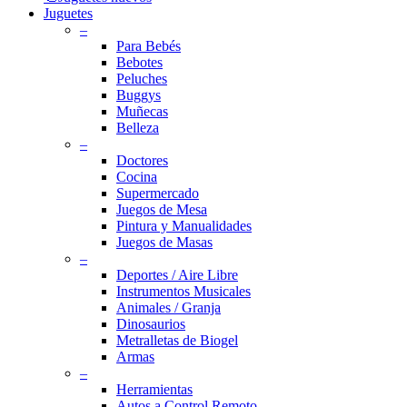
Juguetes
–
Para Bebés
Bebotes
Peluches
Buggys
Muñecas
Belleza
–
Doctores
Cocina
Supermercado
Juegos de Mesa
Pintura y Manualidades
Juegos de Masas
–
Deportes / Aire Libre
Instrumentos Musicales
Animales / Granja
Dinosaurios
Metralletas de Biogel
Armas
–
Herramientas
Autos a Control Remoto