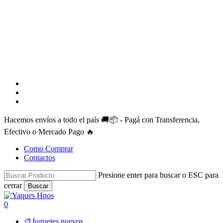
facebook
instagram
whatsapp
Hacemos envíos a todo el país 🚚📦 - Pagá con Transferencia,
Efectivo o Mercado Pago 🔥
Como Comprar
Contactos
Presione enter para buscar o ESC para
cerrar
Buscar
Close
Search
search
account
0
Menu
🎨Juguetes nuevos