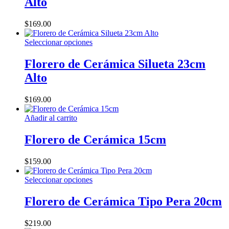
Alto
variantes.
la
Las
página
opciones
$
169.00
de
se
producto
pueden
Este
Seleccionar opciones
elegir
producto
en
tiene
Florero de Cerámica Silueta 23cm
la
múltiples
Alto
página
variantes.
de
Las
producto
opciones
$
169.00
se
pueden
Añadir al carrito
elegir
en
Florero de Cerámica 15cm
la
página
$
159.00
de
producto
Este
Seleccionar opciones
producto
tiene
Florero de Cerámica Tipo Pera 20cm
múltiples
variantes.
$
219.00
Las