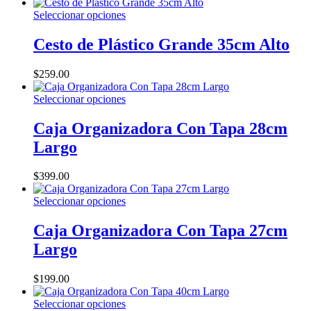
Este
Seleccionar opciones
producto
tiene
Cesto de Plástico Grande 35cm Alto
múltiples
variantes.
$
259.00
Las
opciones
Este
Seleccionar opciones
se
producto
pueden
tiene
Caja Organizadora Con Tapa 28cm
elegir
múltiples
en
Largo
variantes.
la
Las
página
opciones
$
399.00
de
se
producto
pueden
Este
Seleccionar opciones
elegir
producto
en
tiene
Caja Organizadora Con Tapa 27cm
la
múltiples
Largo
página
variantes.
de
Las
producto
opciones
$
199.00
se
pueden
Este
Seleccionar opciones