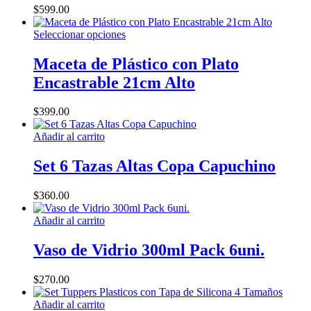
producto
opciones
$
599.00
se
pueden
Este
Seleccionar opciones
elegir
producto
en
tiene
Maceta de Plástico con Plato
la
múltiples
Encastrable 21cm Alto
página
variantes.
de
Las
producto
opciones
$
399.00
se
pueden
Añadir al carrito
elegir
en
Set 6 Tazas Altas Copa Capuchino
la
página
$
360.00
de
producto
Añadir al carrito
Vaso de Vidrio 300ml Pack 6uni.
$
270.00
Añadir al carrito