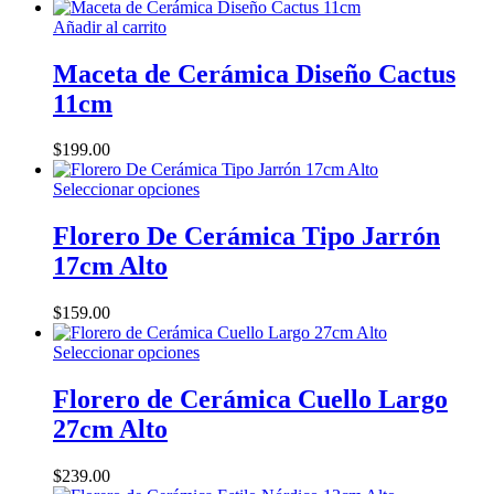
opciones
Añadir al carrito
se
pueden
Maceta de Cerámica Diseño Cactus
elegir
en
11cm
la
página
$
199.00
de
producto
Este
Seleccionar opciones
producto
tiene
Florero De Cerámica Tipo Jarrón
múltiples
17cm Alto
variantes.
Las
opciones
$
159.00
se
pueden
Este
Seleccionar opciones
elegir
producto
en
tiene
Florero de Cerámica Cuello Largo
la
múltiples
27cm Alto
página
variantes.
de
Las
producto
opciones
$
239.00
se