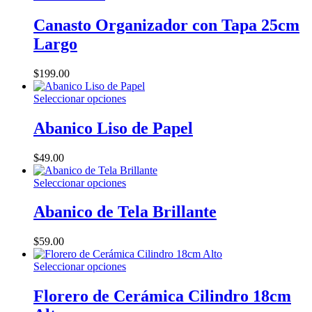
Canasto Organizador con Tapa 25cm
Largo
$
199.00
Este
Seleccionar opciones
producto
tiene
Abanico Liso de Papel
múltiples
variantes.
$
49.00
Las
opciones
Este
Seleccionar opciones
se
producto
pueden
tiene
Abanico de Tela Brillante
elegir
múltiples
en
variantes.
la
$
59.00
Las
página
opciones
de
Este
Seleccionar opciones
se
producto
producto
pueden
tiene
Florero de Cerámica Cilindro 18cm
elegir
múltiples
en