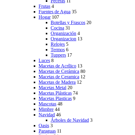
Peceras
11
Frutas
4
Fuentes de Agua
35
Hogar
107
Botellas y Frascos
20
Cocina
31
Organización
4
Organizacion
13
Relojes
5
Termos
6
Tuppers
17
Luces
8
Macetas de Acrílico
13
Macetas de Cerámica
80
Macetas de Ceramica
12
Macetas de Madera
12
Macetas Metal
20
Macetas Plásticas
74
Macetas Plasticas
9
Mascotas
48
Mimbre
44
Navidad
46
Árboles de Navidad
3
Oasis
3
Paraguas
11