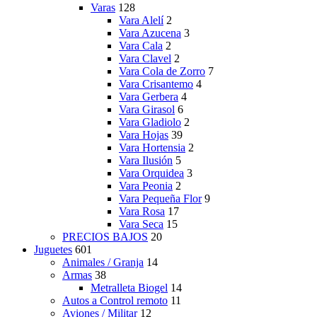
Varas
128
Vara Alelí
2
Vara Azucena
3
Vara Cala
2
Vara Clavel
2
Vara Cola de Zorro
7
Vara Crisantemo
4
Vara Gerbera
4
Vara Girasol
6
Vara Gladiolo
2
Vara Hojas
39
Vara Hortensia
2
Vara Ilusión
5
Vara Orquidea
3
Vara Peonia
2
Vara Pequeña Flor
9
Vara Rosa
17
Vara Seca
15
PRECIOS BAJOS
20
Juguetes
601
Animales / Granja
14
Armas
38
Metralleta Biogel
14
Autos a Control remoto
11
Aviones / Militar
12