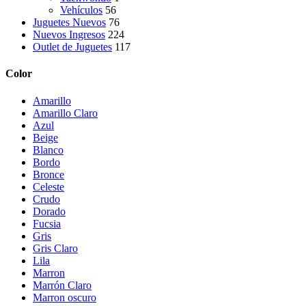
Vehículos
56
Juguetes Nuevos
76
Nuevos Ingresos
224
Outlet de Juguetes
117
Color
Amarillo
Amarillo Claro
Azul
Beige
Blanco
Bordo
Bronce
Celeste
Crudo
Dorado
Fucsia
Gris
Gris Claro
Lila
Marron
Marrón Claro
Marron oscuro