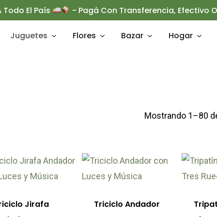
 Todo El País
- Pagá Con Transferencia, Efectivo
Juguetes
Flores
Bazar
Hogar
rrar
Mostrando 1–80 de
e
Este
Este
ducto
producto
product
ne
tiene
tiene
riciclo Jirafa
Triciclo Andador
Tripa
tiples
múltiples
múltipl