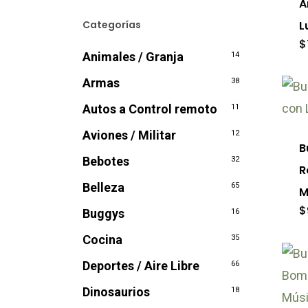
A
var
Categorías
L
Las
$
Animales / Granja
14
opc
Armas
se
38
pu
Autos a Control remoto
11
ele
Aviones / Militar
12
B
en
Bebotes
32
R
la
Belleza
65
M
pág
$
Buggys
16
de
pro
Cocina
35
Deportes / Aire Libre
66
Est
Dinosaurios
18
pro