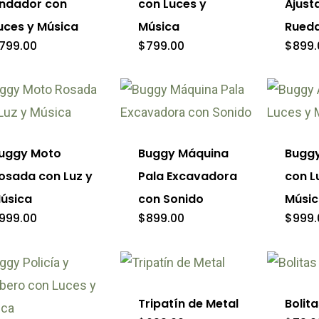
ndador con
con Luces y
Ajust
iantes.
variantes.
variante
uces y Música
Música
Rued
Las
Las
799.00
$
799.00
$
899.
iones
opciones
opcion
se
se
eden
pueden
pueden
gir
elegir
elegir
uggy Moto
Buggy Máquina
Buggy
en
en
osada con Luz y
Pala Excavadora
con L
la
la
úsica
con Sonido
Músi
ina
página
página
999.00
$
899.00
$
999.
de
de
ducto
producto
product
Este
producto
e
tiene
Tripatín de Metal
Bolita
ducto
múltiples