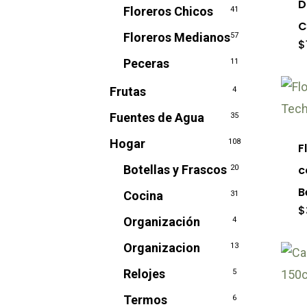
D
la
Floreros Chicos
41
C
pág
Floreros Medianos
57
$
de
Peceras
11
pro
Frutas
4
Est
Fuentes de Agua
pro
35
tie
Hogar
108
F
múl
Botellas y Frascos
c
20
var
B
Cocina
31
Las
$
Organización
4
opc
Organizacion
13
se
Est
pu
Relojes
5
pro
ele
Termos
6
tie