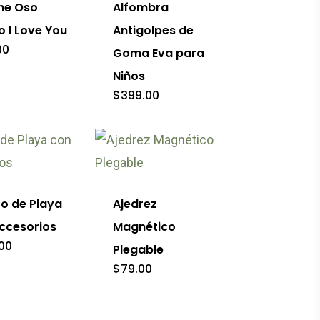
he Oso
Alfombra
en
múltiples
o I Love You
Antigolpes de
la
variantes.
00
Goma Eva para
página
Las
Niños
de
opciones
$
399.00
o
producto
se
pueden
elegir
en
to de Playa
Ajedrez
la
ccesorios
Magnético
página
00
Plegable
de
$
79.00
producto