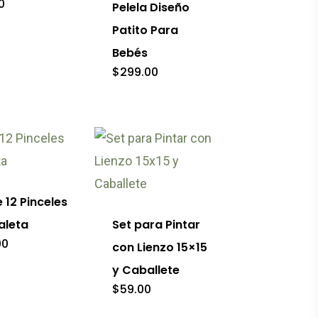
0
Pelela Diseño
en
Patito Para
la
Bebés
página
$
299.00
de
producto
 12 Pinceles
aleta
Set para Pintar
00
con Lienzo 15×15
y Caballete
$
59.00