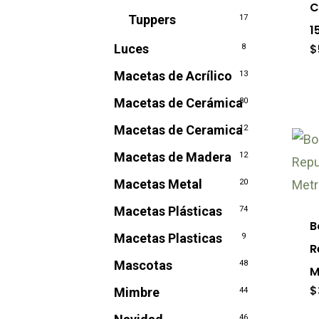
C
en
Tuppers
17
múl
1
la
var
Luces
$
8
pág
Las
Macetas de Acrílico
13
de
opc
pro
Macetas de Cerámica
80
se
Macetas de Ceramica
12
pu
Macetas de Madera
12
ele
Est
en
Macetas Metal
20
pro
la
Macetas Plásticas
74
tie
B
pág
Macetas Plasticas
9
múl
R
de
var
Mascotas
48
M
pro
Las
$
Mimbre
44
opc
46