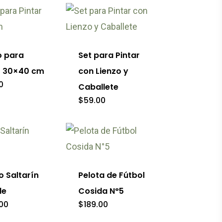
Este
producto
tiene
o para
Set para Pintar
múltiples
r 30×40 cm
con Lienzo y
variantes.
0
Caballete
Las
$
59.00
opciones
se
Este
pueden
o
producto
elegir
tiene
o Saltarín
Pelota de Fútbol
en
es
múltiples
le
Cosida N°5
la
s.
variantes.
00
$
189.00
página
Las