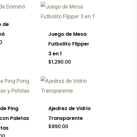
o de
nó
Juego de Mesa
0
Futbolito Flipper
3 en 1
$
1,290.00
de Ping
Ajedrez de Vidrio
con Paletas
Transparente
$
890.00
otas
00