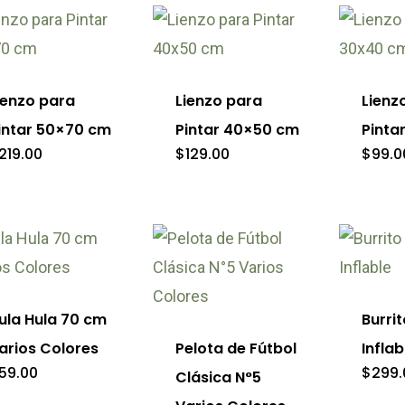
eden
pueden
gir
elegir
en
ienzo para
Lienzo para
Lienz
la
intar 50×70 cm
Pintar 40×50 cm
Pinta
ina
página
219.00
$
129.00
$
99.0
de
ducto
producto
e
Este
ducto
Este
product
ne
producto
tiene
ula Hula 70 cm
Burrit
tiples
tiene
múltipl
arios Colores
Pelota de Fútbol
Inflab
iantes.
múltiples
variante
59.00
$
299.
Clásica N°5
variantes.
Las