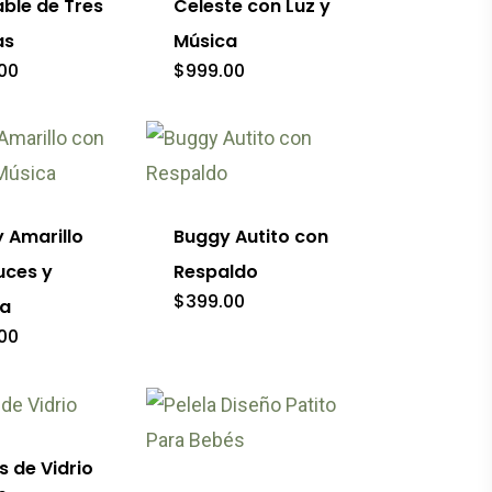
able de Tres
Celeste con Luz y
s.
as
Música
00
$
999.00
es
Este
producto
tiene
 Amarillo
Buggy Autito con
múltiples
uces y
Respaldo
variantes.
$
399.00
ca
Las
00
opciones
o
se
pueden
s de Vidrio
elegir