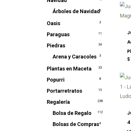
Navidad
se
Árboles de Navidad
3
pu
Oasis
ele
3
J
en
Paraguas
11
A
la
Piedras
34
P
pág
Arena y Caracoles
3
$
de
Plantas en Maceta
33
pro
Popurri
8
Portarretratos
15
Regalería
238
J
Bolsa de Regalo
112
4
Bolsas de Compras
4