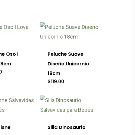
de
es
opciones
producto
se
pueden
elegir
o
en
he Oso I
Peluche Suave
la
es
18cm
Diseño Unicornio
página
s.
0
18cm
de
$
119.00
o
producto
es
Este
producto
tiene
Cisne
Silla Dinosaurio
múltiples