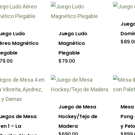
eden
Jueg
gir
uego Ludo
Juego Ludo
Domi
$
89.0
éreo Magnético
Magnético
legable
Plegable
ina
79.00
$
79.00
ducto
Juego de Mesa
Mesa 
uegos de Mesa
Hockey/Tejo de
Pong 
 en 1 – La
Madera
y Pel
$
690.00
$
899.