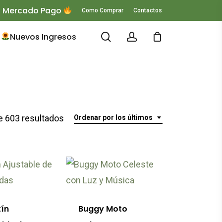
 O Mercado Pago
Como Comprar
Contactos
search
account
Nuevos Ingresos
Ordenado
 603 resultados
Ordenar por los últimos
por
los
últimos
o
tín
Buggy Moto
es