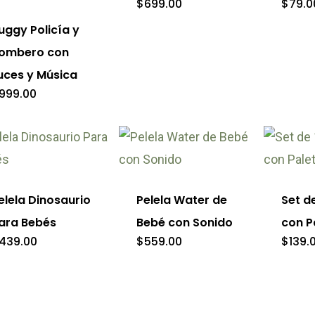
$
699.00
$
79.0
ne
variantes.
uggy Policía y
tiples
Las
ombero con
iantes.
opciones
uces y Música
se
999.00
iones
pueden
elegir
e
Este
eden
en
ducto
producto
gir
la
ne
tiene
elela Dinosaurio
Pelela Water de
Set de
página
tiples
múltiples
ara Bebés
Bebé con Sonido
con P
de
iantes.
variantes.
439.00
$
559.00
$
139.
ina
producto
Las
iones
opciones
ducto
se