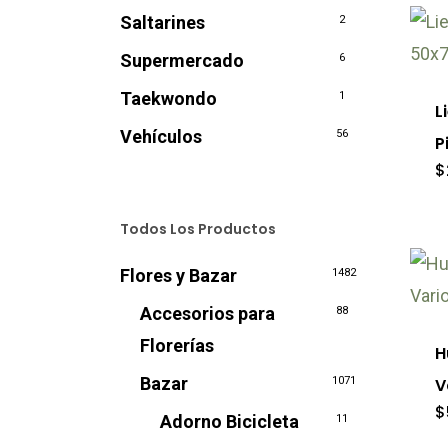
pu
Saltarines
2
ele
Supermercado
6
en
Taekwondo
1
L
la
Vehículos
56
P
pág
$
de
pro
Todos Los Productos
Flores y Bazar
Est
1482
pro
Accesorios para
88
tie
Florerías
H
múl
Bazar
V
1071
var
$
Adorno Bicicleta
11
Las