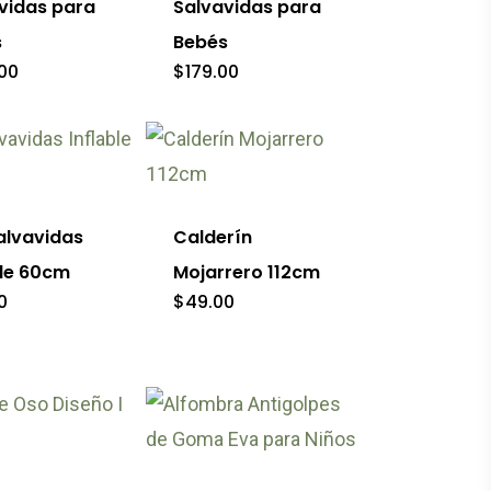
vidas para
Salvavidas para
variantes.
s
Bebés
Las
00
$
179.00
opciones
o
se
Este
pueden
o
producto
elegir
tiene
alvavidas
Calderín
en
es
múltiples
ble 60cm
Mojarrero 112cm
la
s.
variantes.
0
$
49.00
página
Las
de
es
opciones
producto
se
Este
pueden
producto
elegir
tiene