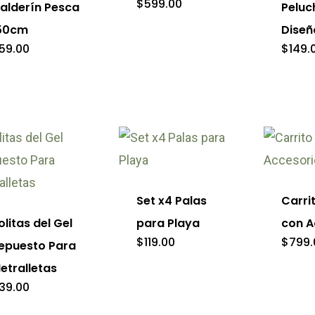
$
599.00
alderín Pesca
Peluc
en
tiples
50cm
Diseñ
la
iantes.
59.00
$
149.
ina
página
de
iones
ducto
product
eden
gir
e
ducto
Set x4 Palas
Carri
ne
olitas del Gel
para Playa
con A
ina
tiples
$
119.00
$
799.
epuesto Para
iantes.
etralletas
ducto
39.00
iones