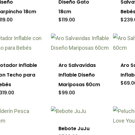
iseño
Diseño Gato
Salva
la
variantes.
arpincho 18cm
18cm
Bebé
ina
página
Las
119.00
$
119.00
$
239.
de
opciones
ducto
product
se
e
Este
pueden
ducto
product
elegir
ne
tiene
lotador Inflable
Aro Salvavidas
Aro S
en
tiples
múltipl
on Techo para
Inflable Diseño
Infla
la
iantes.
variante
$
69.0
ebés
Mariposas 60cm
página
Las
319.00
$
99.00
de
iones
opcion
producto
se
e
eden
pueden
ducto
Bebote JuJu
gir
elegir
ne