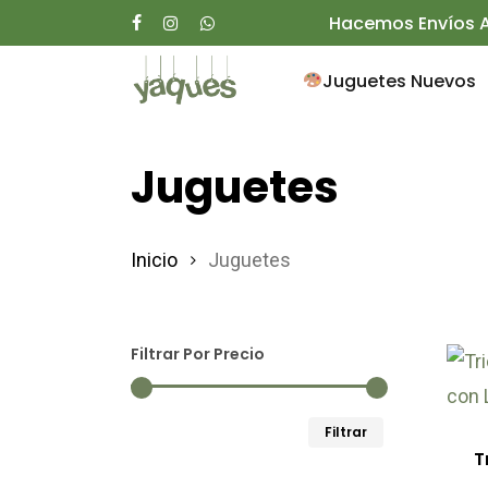
Skip
Hacemos Envíos A
facebook
instagram
whatsapp
to
Juguetes Nuevos
main
content
Juguetes
Presione enter para buscar o ESC para ce
Inicio
Juguetes
Filtrar Por Precio
Est
pro
Precio
Precio
Filtrar
tie
T
mínimo
máximo
múl