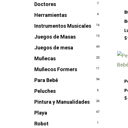
Doctores
7
tie
B
Herramientas
4
múl
B
Instrumentos Musicales
16
var
L
Las
Juegos de Masas
15
$
opc
Juegos de mesa
49
se
Muñecas
20
Est
pu
pro
Muñecos Formers
11
ele
tie
Para Bebé
94
P
en
múl
P
la
Peluches
6
var
$
pág
Pintura y Manualidades
26
Las
de
Playa
47
opc
pro
se
Robot
1