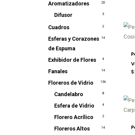
Aromatizadores
20
opc
Difusor
3
se
pu
Cuadros
2
Est
ele
Esferas y Corazones
14
pro
en
de Espuma
tie
P
la
Exhibidor de Flores
múl
4
V
pág
var
Fanales
14
$
de
Las
Floreros de Vidrio
136
pro
opc
Candelabro
8
se
Esfera de Vidrio
4
pu
Florero Acrílico
2
ele
P
en
Floreros Altos
14