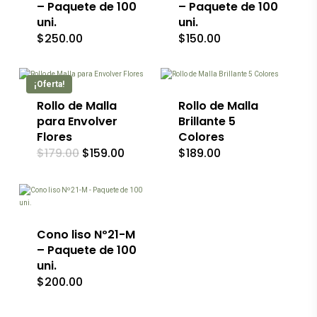
de
de
– Paquete de 100
– Paquete de 100
producto
producto
uni.
uni.
$
250.00
$
150.00
Este
Este
producto
producto
tiene
tiene
¡Oferta!
múltiples
múltiples
variantes.
Rollo de Malla
variantes.
Rollo de Malla
Las
Las
para Envolver
Brillante 5
opciones
opciones
Flores
Colores
se
se
El
El
$
179.00
$
159.00
$
189.00
pueden
pueden
precio
precio
elegir
elegir
original
actual
en
en
era:
es:
la
la
$179.00.
$159.00.
página
página
de
de
producto
producto
Cono liso Nº21-M
– Paquete de 100
uni.
$
200.00