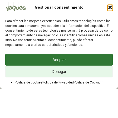
Mis Pedidos
Gestionar consentimiento
Dirección de Envío
Editar Cuenta
Para ofrecer las mejores experiencias, utilizamos tecnologías como las
Preguntas Frecuentes
cookies para almacenar y/o acceder a la información del dispositivo. El
consentimiento de estas tecnologías nos permitirá procesar datos como
el comportamiento de navegación o las identificaciones únicas en este
ATENCIÓN AL CLIENTE
sitio. No consentir o retirar el consentimiento, puede afectar
negativamente a ciertas características y funciones.
TELÉFONOS:
2203 7849 / 2208 4326
Aceptar
WhatsApp:
+598 099 344 945
Email:
Denegar
yaques.hnos.srl@gmail.com
Política de cookies
Política de Privacidad
Política de Copyright
HORARIOS DE ATENCIÓN
Lunes a viernes:
8:00 a 17:45
Sábados:
8:00 a 12:45