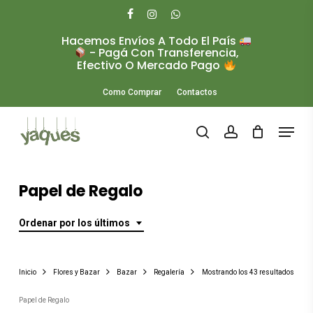
Skip
to
facebook
instagram
whatsapp
main
Hacemos Envíos A Todo El País
Close
content
- Pagá Con Transferencia,
Menu
Efectivo O Mercado Pago
Como Comprar
Contactos
Menu
search
account
Papel de Regalo
Ordenar por los últimos
Orde
Inicio
Flores y Bazar
Bazar
Regalería
Mostrando los 43 resultados
por
Papel de Regalo