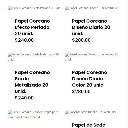
la
la
producto
producto
página
página
tiene
tiene
de
de
múltiples
múltiples
producto
producto
variantes.
Papel Coreano
variantes.
Papel Coreano
Las
Las
Efecto Perlado
Diseño Diario 20
opciones
opciones
20 unid.
unid.
se
se
$
240.00
$
280.00
pueden
pueden
elegir
elegir
en
en
Este
Este
la
la
producto
producto
página
página
tiene
tiene
de
de
múltiples
múltiples
producto
producto
variantes.
Papel Coreano
variantes.
Papel Coreano
Las
Las
Borde
Diseño Diario
opciones
opciones
Metalizado 20
Color 20 unid.
se
se
unid.
$
280.00
pueden
pueden
$
240.00
elegir
elegir
en
en
Este
la
la
Este
producto
página
página
producto
tiene
de
de
tiene
múltiples
producto
producto
múltiples
variantes.
Papel de Seda