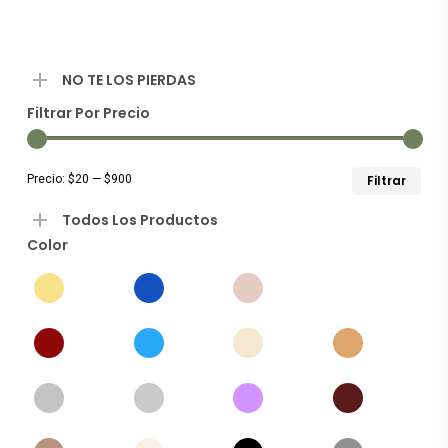
los
últim
NO TE LOS PIERDAS
Filtrar Por Precio
Preci
Preci
Precio:
$20
—
$900
Filtrar
míni
máxi
Todos Los Productos
Color