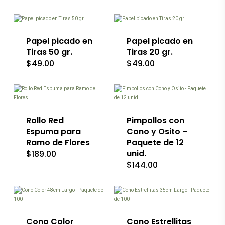
la
página
página
de
de
producto
producto
Papel picado en
Papel picado en
Tiras 50 gr.
Tiras 20 gr.
$
49.00
$
49.00
Este
producto
tiene
múltiples
variantes.
Rollo Red
Pimpollos con
Las
Espuma para
Cono y Osito –
opciones
Ramo de Flores
Paquete de 12
se
unid.
$
189.00
pueden
$
144.00
elegir
en
la
Este
página
producto
de
tiene
producto
múltiples
variantes.
Cono Color
Cono Estrellitas