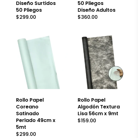
Diseño Surtidos
50 Pliegos
50 Pliegos
Diseño Adultos
$
299.00
$
360.00
Este
Este
producto
producto
tiene
tiene
múltiples
múltiples
variantes.
Rollo Papel
variantes.
Rollo Papel
Las
Las
Coreano
Algodón Textura
opciones
opciones
Satinado
Lisa 56cm x 9mt
se
se
Perlado 49cm x
$
159.00
pueden
pueden
5mt
elegir
elegir
en
en
$
299.00
la
la