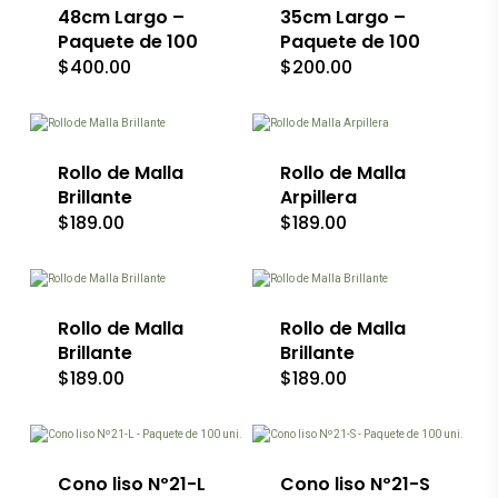
Las
48cm Largo –
35cm Largo –
opciones
Paquete de 100
Paquete de 100
se
$
400.00
$
200.00
pueden
elegir
Este
en
producto
la
tiene
página
múltiples
de
variantes.
Rollo de Malla
Rollo de Malla
producto
Las
Brillante
Arpillera
opciones
$
189.00
$
189.00
se
Este
Este
pueden
producto
producto
elegir
tiene
tiene
en
múltiples
múltiples
la
variantes.
Rollo de Malla
variantes.
Rollo de Malla
página
Las
Las
de
Brillante
Brillante
opciones
opciones
producto
$
189.00
$
189.00
se
se
pueden
pueden
elegir
elegir
en
en
la
la
Cono liso Nº21-L
Cono liso Nº21-S
página
página