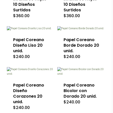
10 Diseños
10 Diseños
Surtidos
Surtidos
$
360.00
$
360.00
Este
Este
producto
producto
tiene
tiene
múltiples
múltiples
variantes.
Papel Coreano
variantes.
Papel Coreano
Las
Las
Diseño Liso 20
Borde Dorado 20
opciones
opciones
unid.
unid.
se
se
$
240.00
$
240.00
pueden
pueden
elegir
elegir
en
en
Este
Este
la
la
producto
producto
página
página
tiene
tiene
de
de
múltiples
múltiples
producto
producto
variantes.
Papel Coreano
variantes.
Papel Coreano
Las
Las
Diseño
Bicolor con
opciones
opciones
Corazones 20
Dorado 20 unid.
se
se
unid.
$
240.00
pueden
pueden
$
240.00
elegir
elegir
en
en
Este
Este