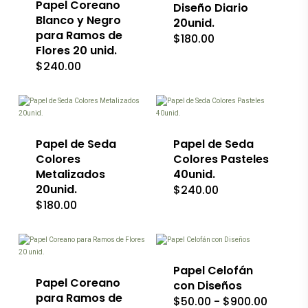
variantes.
Papel Coreano
Las
Diseño Diario
Las
opciones
Blanco y Negro
20unid.
opciones
se
para Ramos de
$
180.00
se
pueden
Flores 20 unid.
pueden
elegir
$
240.00
elegir
en
en
la
la
página
Este
Este
página
de
producto
producto
de
producto
tiene
tiene
producto
múltiples
múltiples
variantes.
Papel de Seda
variantes.
Papel de Seda
Las
Las
Colores
Colores Pasteles
opciones
opciones
Metalizados
40unid.
se
se
20unid.
$
240.00
pueden
pueden
$
180.00
elegir
elegir
en
en
Este
la
la
Este
producto
página
página
producto
tiene
de
de
tiene
múltiples
producto
producto
múltiples
variantes.
Papel Celofán
variantes.
Papel Coreano
Las
con Diseños
Las
opciones
para Ramos de
Rango
$
50.00
-
$
900.00
opciones
se