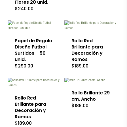
de
Flores 20 unid.
se
pueden
precios
$
240.00
pueden
elegir
desde
elegir
en
$50.00
hasta
en
la
Este
$900.0
la
página
producto
página
de
tiene
de
producto
múltiples
producto
Papel de Regalo
variantes.
Rollo Red
Las
Diseño Futbol
Brillante para
opciones
Surtidos – 50
Decoración y
se
unid.
Ramos
pueden
$
290.00
$
189.00
elegir
en
Este
la
Este
producto
página
producto
tiene
de
tiene
múltiples
producto
múltiples
variantes.
Rollo Brillante 29
variantes.
Rollo Red
Las
cm. Ancho
Las
opciones
Brillante para
$
189.00
opciones
se
Decoración y
se
pueden
Ramos
pueden
elegir
$
189.00
elegir
en
en
la