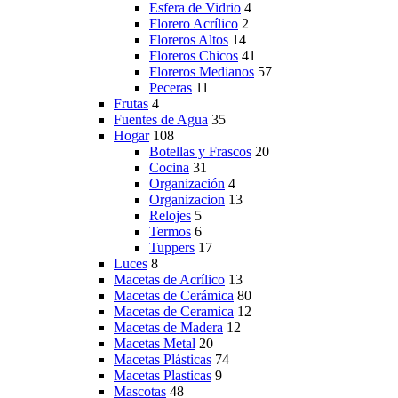
Esfera de Vidrio
4
Florero Acrílico
2
Floreros Altos
14
Floreros Chicos
41
Floreros Medianos
57
Peceras
11
Frutas
4
Fuentes de Agua
35
Hogar
108
Botellas y Frascos
20
Cocina
31
Organización
4
Organizacion
13
Relojes
5
Termos
6
Tuppers
17
Luces
8
Macetas de Acrílico
13
Macetas de Cerámica
80
Macetas de Ceramica
12
Macetas de Madera
12
Macetas Metal
20
Macetas Plásticas
74
Macetas Plasticas
9
Mascotas
48