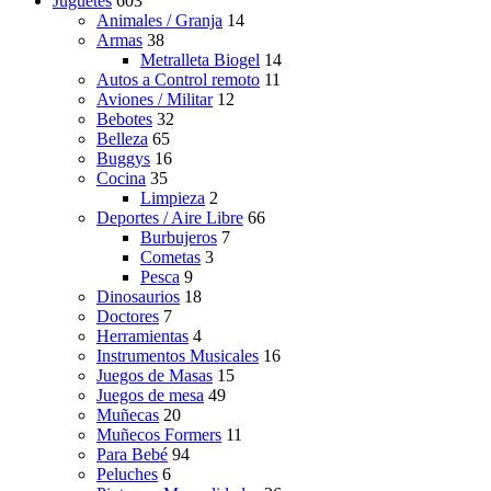
Juguetes
603
Animales / Granja
14
Armas
38
Metralleta Biogel
14
Autos a Control remoto
11
Aviones / Militar
12
Bebotes
32
Belleza
65
Buggys
16
Cocina
35
Limpieza
2
Deportes / Aire Libre
66
Burbujeros
7
Cometas
3
Pesca
9
Dinosaurios
18
Doctores
7
Herramientas
4
Instrumentos Musicales
16
Juegos de Masas
15
Juegos de mesa
49
Muñecas
20
Muñecos Formers
11
Para Bebé
94
Peluches
6