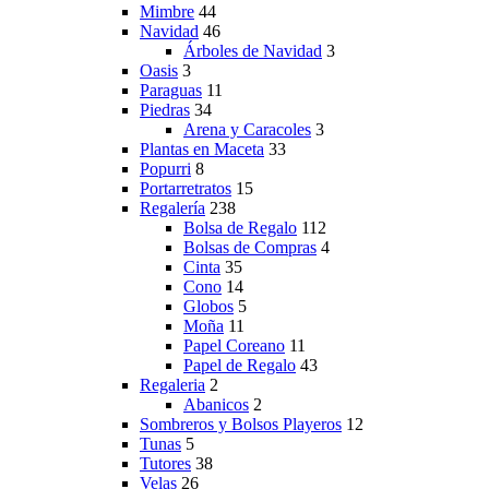
Mimbre
44
Navidad
46
Árboles de Navidad
3
Oasis
3
Paraguas
11
Piedras
34
Arena y Caracoles
3
Plantas en Maceta
33
Popurri
8
Portarretratos
15
Regalería
238
Bolsa de Regalo
112
Bolsas de Compras
4
Cinta
35
Cono
14
Globos
5
Moña
11
Papel Coreano
11
Papel de Regalo
43
Regaleria
2
Abanicos
2
Sombreros y Bolsos Playeros
12
Tunas
5
Tutores
38
Velas
26