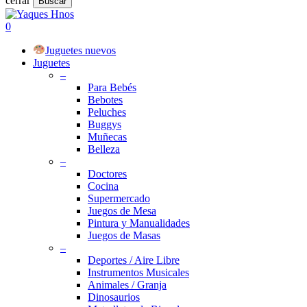
cerrar
Buscar
Close
Search
search
account
0
Menu
Juguetes nuevos
Juguetes
–
Para Bebés
Bebotes
Peluches
Buggys
Muñecas
Belleza
–
Doctores
Cocina
Supermercado
Juegos de Mesa
Pintura y Manualidades
Juegos de Masas
–
Deportes / Aire Libre
Instrumentos Musicales
Animales / Granja
Dinosaurios