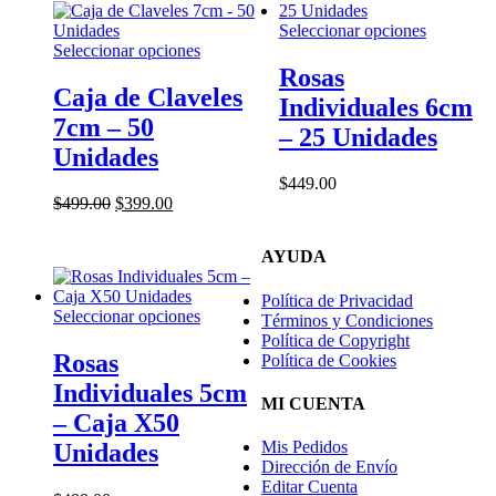
página
de
Este
Seleccionar opciones
producto
Este
producto
Seleccionar opciones
producto
tiene
Rosas
tiene
múltiples
Caja de Claveles
Individuales 6cm
múltiples
variantes.
7cm – 50
variantes.
Las
– 25 Unidades
Las
opciones
Unidades
opciones
se
$
449.00
se
pueden
El
El
$
499.00
$
399.00
pueden
elegir
precio
precio
elegir
en
original
actual
en
la
AYUDA
era:
es:
la
página
$499.00.
$399.00.
página
de
Política de Privacidad
de
producto
Este
Seleccionar opciones
Términos y Condiciones
producto
producto
Política de Copyright
tiene
Rosas
Política de Cookies
múltiples
Individuales 5cm
variantes.
MI CUENTA
Las
– Caja X50
opciones
Mis Pedidos
Unidades
se
Dirección de Envío
pueden
Editar Cuenta
elegir