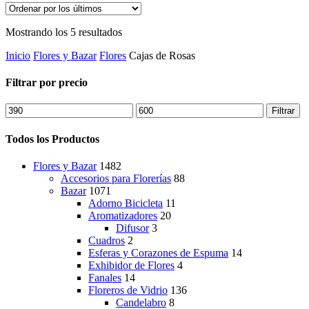
Ordenado
Mostrando los 5 resultados
por
Inicio
Flores y Bazar
Flores
Cajas de Rosas
los
últimos
Filtrar por precio
Precio
Precio
Filtrar
mínimo
máximo
Todos los Productos
Flores y Bazar
1482
Accesorios para Florerías
88
Bazar
1071
Adorno Bicicleta
11
Aromatizadores
20
Difusor
3
Cuadros
2
Esferas y Corazones de Espuma
14
Exhibidor de Flores
4
Fanales
14
Floreros de Vidrio
136
Candelabro
8