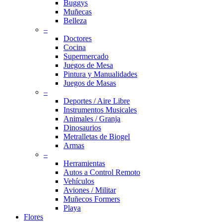
Buggys
Muñecas
Belleza
–
Doctores
Cocina
Supermercado
Juegos de Mesa
Pintura y Manualidades
Juegos de Masas
–
Deportes / Aire Libre
Instrumentos Musicales
Animales / Granja
Dinosaurios
Metralletas de Biogel
Armas
–
Herramientas
Autos a Control Remoto
Vehículos
Aviones / Militar
Muñecos Formers
Playa
Flores