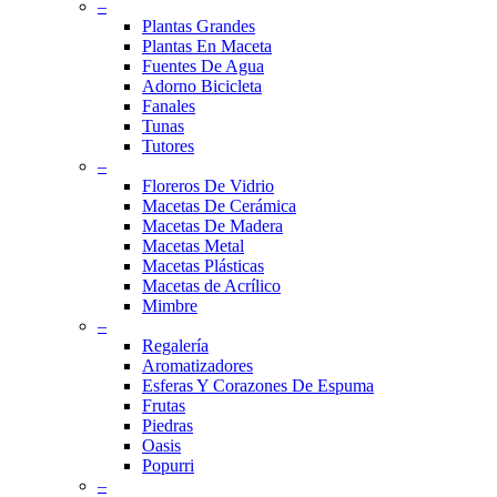
–
Plantas Grandes
Plantas En Maceta
Fuentes De Agua
Adorno Bicicleta
Fanales
Tunas
Tutores
–
Floreros De Vidrio
Macetas De Cerámica
Macetas De Madera
Macetas Metal
Macetas Plásticas
Macetas de Acrílico
Mimbre
–
Regalería
Aromatizadores
Esferas Y Corazones De Espuma
Frutas
Piedras
Oasis
Popurri
–