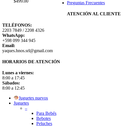
$
499.00
Preguntas Frecuentes
en
la
ATENCIÓN AL CLIENTE
página
de
TELÉFONOS:
producto
2203 7849 / 2208 4326
WhatsApp:
+598 099 344 945
Email:
yaques.hnos.srl@gmail.com
HORARIOS DE ATENCIÓN
Lunes a viernes:
8:00 a 17:45
Sábados:
8:00 a 12:45
Close
Juguetes nuevos
Menu
Juguetes
–
Para Bebés
Bebotes
Peluches