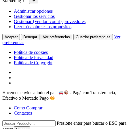
Marketing
Administrar opciones
Gestionar los servicios
Gestionar {vendor_count} proveedores
Leer más sobre estos propósitos
Ver
Aceptar
Denegar
Ver preferencias
Guardar preferencias
preferencias
Política de cookies
Política de Privacidad
Política de Copyright
Skip
facebook
to
instagram
main
whatsapp
content
Hacemos envíos a todo el país
- Pagá con Transferencia,
Efectivo o Mercado Pago
Como Comprar
Contactos
Presione enter para buscar o ESC para