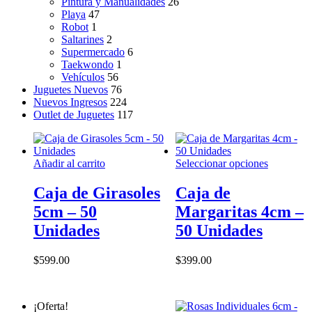
Pintura y Manualidades
26
Playa
47
Robot
1
Saltarines
2
Supermercado
6
Taekwondo
1
Vehículos
56
Juguetes Nuevos
76
Nuevos Ingresos
224
Outlet de Juguetes
117
Este
Añadir al carrito
Seleccionar opciones
producto
tiene
Caja de Girasoles
Caja de
múltiples
5cm – 50
Margaritas 4cm –
variantes.
Las
Unidades
50 Unidades
opciones
se
$
599.00
$
399.00
pueden
elegir
en
la
¡Oferta!