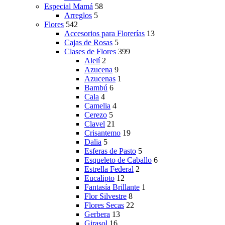
Especial Mamá
58
Arreglos
5
Flores
542
Accesorios para Florerías
13
Cajas de Rosas
5
Clases de Flores
399
Alelí
2
Azucena
9
Azucenas
1
Bambú
6
Cala
4
Camelia
4
Cerezo
5
Clavel
21
Crisantemo
19
Dalia
5
Esferas de Pasto
5
Esqueleto de Caballo
6
Estrella Federal
2
Eucalipto
12
Fantasía Brillante
1
Flor Silvestre
8
Flores Secas
22
Gerbera
13
Girasol
16