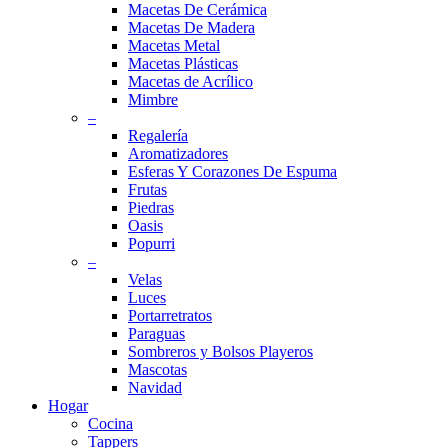
Macetas De Cerámica
Macetas De Madera
Macetas Metal
Macetas Plásticas
Macetas de Acrílico
Mimbre
–
Regalería
Aromatizadores
Esferas Y Corazones De Espuma
Frutas
Piedras
Oasis
Popurri
–
Velas
Luces
Portarretratos
Paraguas
Sombreros y Bolsos Playeros
Mascotas
Navidad
Hogar
Cocina
Tappers