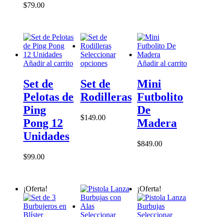
elegir
elegir
$
79.00
en
en
la
la
página
página
de
de
producto
producto
Seleccionar
Este
Añadir al carrito
opciones
Añadir al carrito
producto
tiene
Set de
Set de
Mini
múltiples
Pelotas de
Rodilleras
Futbolito
variantes.
Las
Ping
De
opciones
$
149.00
Pong 12
Madera
se
pueden
Unidades
elegir
$
849.00
en
$
99.00
la
página
de
producto
¡Oferta!
¡Oferta!
Seleccionar
Seleccionar