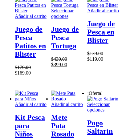
Seleccionar
Añadir al carrito
Este
Añadir al carrito
opciones
producto
Juego de
tiene
Juego de
Juego de
Pesca en
múltiples
Pesca
Pesca
variantes.
Blíster
Las
Patitos en
Tortuga
opciones
Blíster
$
139.00
se
El
El
$
439.00
$
119.00
pueden
El
El
precio
precio
$
399.00
elegir
$
179.00
precio
precio
original
actual
en
El
El
$
169.00
original
actual
era:
es:
la
precio
precio
era:
es:
$139.00.
$119.00.
página
original
actual
$439.00.
$399.00.
de
era:
es:
¡Oferta!
producto
$179.00.
$169.00.
Añadir al carrito
Añadir al carrito
Seleccionar
Este
opciones
producto
Kit Pesca
Mete
tiene
Pogo
para
Pata
múltiples
Saltarín
variantes.
Niños
Rosado
Las