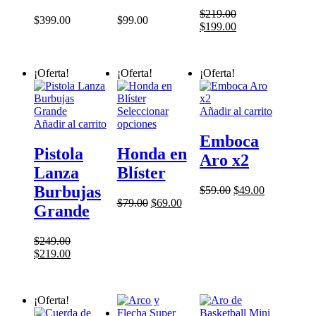
opciones
$
219.00
$
399.00
$
99.00
se
El
El
$
199.00
pueden
precio
precio
elegir
original
actual
en
era:
es:
¡Oferta!
¡Oferta!
¡Oferta!
la
$219.00.
$199.00.
página
de
Seleccionar
Añadir al carrito
producto
Este
Añadir al carrito
opciones
producto
Emboca
tiene
Pistola
Honda en
Aro x2
múltiples
Lanza
Blíster
variantes.
Las
Burbujas
El
El
$
59.00
$
49.00
opciones
El
El
precio
precio
$
79.00
$
69.00
Grande
se
precio
precio
original
actual
pueden
original
actual
era:
es:
elegir
era:
es:
$59.00.
$49.00.
$
249.00
en
El
El
$79.00.
$69.00.
$
219.00
la
precio
precio
página
original
actual
de
era:
es:
¡Oferta!
producto
$249.00.
$219.00.