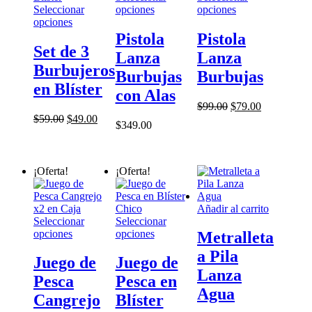
Este
Este
Seleccionar
opciones
opciones
Este
producto
producto
opciones
producto
tiene
tiene
Pistola
Pistola
tiene
múltiples
múltiples
Set de 3
Lanza
Lanza
múltiples
variantes.
variantes.
Burbujeros
variantes.
Las
Las
Burbujas
Burbujas
Las
opciones
opciones
en Blíster
con Alas
opciones
se
se
El
El
$
99.00
$
79.00
se
pueden
pueden
El
El
precio
precio
$
59.00
$
49.00
pueden
elegir
elegir
$
349.00
precio
precio
original
actual
elegir
en
en
original
actual
era:
es:
en
la
la
era:
es:
$99.00.
$79.00.
la
página
página
$59.00.
$49.00.
¡Oferta!
¡Oferta!
página
de
de
de
producto
producto
producto
Añadir al carrito
Seleccionar
Seleccionar
Este
Este
opciones
opciones
Metralleta
producto
producto
a Pila
tiene
tiene
Juego de
Juego de
múltiples
múltiples
Lanza
Pesca
Pesca en
variantes.
variantes.
Agua
Las
Las
Cangrejo
Blíster
opciones
opciones