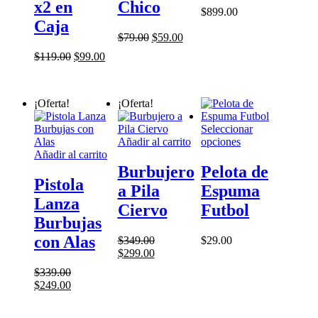
x2 en
Chico
se
se
$
899.00
pueden
pueden
Caja
elegir
elegir
El
El
$
79.00
$
59.00
en
en
precio
precio
El
El
$
119.00
$
99.00
la
la
original
actual
precio
precio
página
página
era:
es:
original
actual
de
de
$79.00.
$59.00.
era:
es:
producto
producto
¡Oferta!
¡Oferta!
$119.00.
$99.00.
Seleccionar
Este
Añadir al carrito
opciones
producto
Añadir al carrito
tiene
Burbujero
Pelota de
múltiples
Pistola
a Pila
Espuma
variantes.
Lanza
Las
Ciervo
Futbol
opciones
Burbujas
se
con Alas
$
349.00
$
29.00
pueden
El
El
$
299.00
elegir
precio
precio
en
$
339.00
original
actual
la
El
El
$
249.00
era:
es:
página
precio
precio
$349.00.
$299.00.
de
original
actual