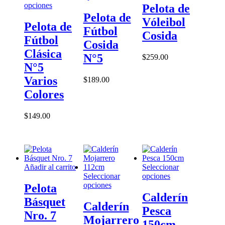
Este
producto
tiene
opciones
Pelota de
producto
tiene
múltiples
Pelota de
Vóleibol
tiene
múltiples
variantes.
Pelota de
Fútbol
múltiples
variantes.
Las
Cosida
Fútbol
variantes.
Las
opciones
Cosida
Las
opciones
se
Clásica
N°5
$
259.00
opciones
se
pueden
N°5
se
pueden
elegir
pueden
elegir
en
Varios
$
189.00
elegir
en
la
Colores
en
la
página
la
página
de
página
de
producto
$
149.00
de
producto
producto
Añadir al carrito
Seleccionar
Este
Seleccionar
opciones
Este
producto
opciones
Pelota
producto
tiene
Calderín
Básquet
tiene
múltiples
Calderín
Pesca
múltiples
variantes.
Nro. 7
Mojarrero
variantes.
Las
150cm