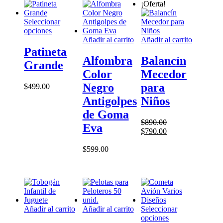
¡Oferta!
Seleccionar
Este
opciones
producto
Añadir al carrito
Añadir al carrito
tiene
Patineta
múltiples
Alfombra
Balancín
Grande
variantes.
Color
Mecedor
Las
opciones
Negro
para
$
499.00
se
Antigolpes
Niños
pueden
elegir
de Goma
en
$
890.00
Eva
la
El
El
$
790.00
página
precio
precio
de
original
actual
$
599.00
producto
era:
es:
$890.00.
$790.00.
Añadir al carrito
Añadir al carrito
Seleccionar
Este
opciones