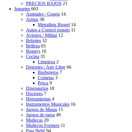
PRECIOS BAJOS
21
Juguetes
603
Animales / Granja
14
Armas
38
Metralleta Biogel
14
Autos a Control remoto
11
Aviones / Militar
12
Bebotes
32
Belleza
65
Buggys
16
Cocina
35
Limpieza
2
Deportes / Aire Libre
66
Burbujeros
7
Cometas
3
Pesca
9
Dinosaurios
18
Doctores
7
Herramientas
4
Instrumentos Musicales
16
Juegos de Masas
15
Juegos de mesa
49
Muñecas
20
Muñecos Formers
11
Para Bebé
94