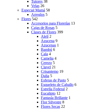
Tutores
38
Velas
26
Especial Mamá
58
Arreglos
5
Flores
542
Accesorios para Florerías
13
Cajas de Rosas
5
Clases de Flores
399
Alelí
2
Azucena
9
Azucenas
1
Bambú
6
Cala
4
Camelia
4
Cerezo
5
Clavel
21
Crisantemo
19
Dalia
5
Esferas de Pasto
5
Esqueleto de Caballo
6
Estrella Federal
2
Eucalipto
12
Fantasía Brillante
1
Flor Silvestre
8
Flores Secas
22