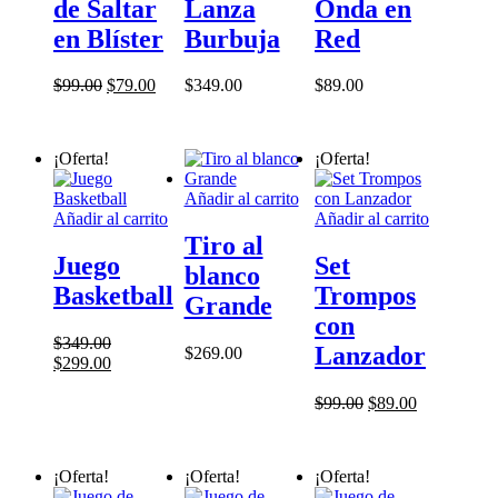
de Saltar
Lanza
Onda en
variantes.
variantes.
Las
Las
en Blíster
Burbuja
Red
opciones
opciones
se
se
El
El
$
99.00
$
79.00
$
349.00
$
89.00
pueden
pueden
precio
precio
elegir
elegir
original
actual
en
en
era:
es:
la
la
¡Oferta!
¡Oferta!
$99.00.
$79.00.
página
página
de
de
Añadir al carrito
producto
producto
Añadir al carrito
Añadir al carrito
Tiro al
Juego
Set
blanco
Basketball
Trompos
Grande
con
$
349.00
Lanzador
$
269.00
El
El
$
299.00
precio
precio
original
actual
El
El
$
99.00
$
89.00
era:
es:
precio
precio
$349.00.
$299.00.
original
actual
era:
es:
¡Oferta!
¡Oferta!
¡Oferta!
$99.00.
$89.00.