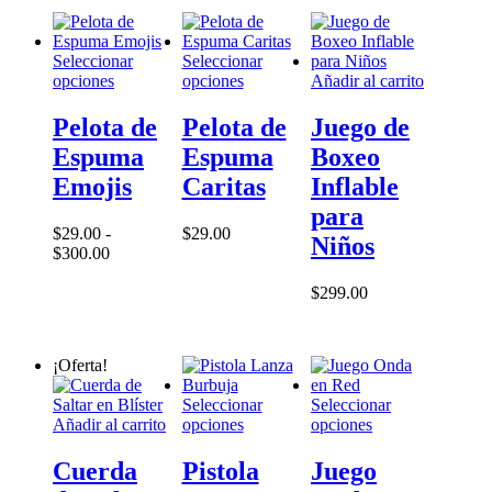
producto
era:
es:
$339.00.
$249.00.
Seleccionar
Seleccionar
Este
Este
opciones
opciones
Añadir al carrito
producto
producto
tiene
tiene
Pelota de
Pelota de
Juego de
múltiples
múltiples
Espuma
Espuma
Boxeo
variantes.
variantes.
Las
Las
Emojis
Caritas
Inflable
opciones
opciones
para
se
se
$
29.00
-
$
29.00
pueden
pueden
Niños
Rango
$
300.00
elegir
elegir
de
en
en
precios:
$
299.00
la
la
desde
página
página
$29.00
de
de
hasta
producto
producto
¡Oferta!
$300.00
Seleccionar
Seleccionar
Este
Este
Añadir al carrito
opciones
opciones
producto
producto
tiene
tiene
Cuerda
Pistola
Juego
múltiples
múltiples