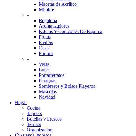
Macetas de Acrílico
Mimbre
–
Regalería
Aromatizadores
Esferas Y Corazones De Espuma
Frutas
Piedras
Oasis
Popurri
–
Velas
Luces
Portarretratos
Paraguas
Sombreros y Bolsos Playeros
Mascotas
Navidad
Hogar
Cocina
Tappers
Botellas y Frascos
Termos
Organización
🌻Nuevos ingresos