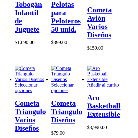
producto
Tobogán
Pelotas
tiene
Cometa
Infantil
para
múltiples
Avión
variantes.
de
Peloteros
Las
Varios
Juguete
50 unid.
opciones
Diseños
se
pueden
$
1,690.00
$
399.00
elegir
$
159.00
en
la
página
de
producto
Seleccionar
Seleccionar
Añadir al carrito
Este
Este
opciones
opciones
producto
producto
Aro
tiene
tiene
Cometa
Cometa
Basketball
múltiples
múltiples
Triangulo
Triangulo
variantes.
variantes.
Extensible
Las
Las
Varios
Diseños
opciones
opciones
Diseños
$
3,990.00
se
se
$
79.00
pueden
pueden