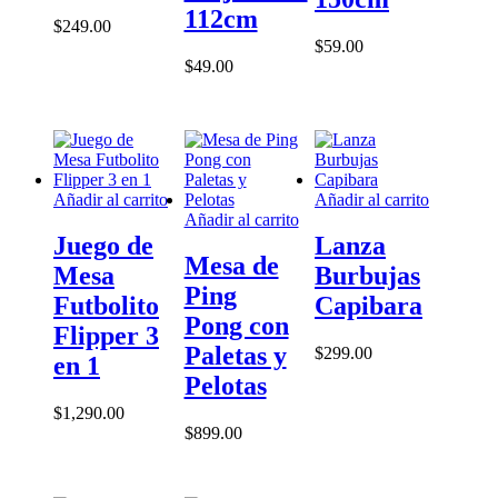
Las
opciones
112cm
$
249.00
opciones
se
$
59.00
se
pueden
$
49.00
pueden
elegir
elegir
en
en
la
la
página
página
de
de
producto
producto
Añadir al carrito
Añadir al carrito
Añadir al carrito
Juego de
Lanza
Mesa de
Mesa
Burbujas
Ping
Futbolito
Capibara
Pong con
Flipper 3
Paletas y
$
299.00
en 1
Pelotas
$
1,290.00
$
899.00