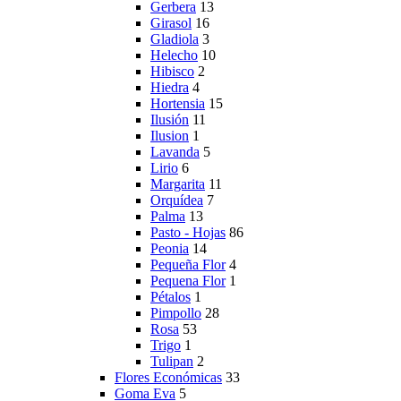
Gerbera
13
Girasol
16
Gladiola
3
Helecho
10
Hibisco
2
Hiedra
4
Hortensia
15
Ilusión
11
Ilusion
1
Lavanda
5
Lirio
6
Margarita
11
Orquídea
7
Palma
13
Pasto - Hojas
86
Peonia
14
Pequeña Flor
4
Pequena Flor
1
Pétalos
1
Pimpollo
28
Rosa
53
Trigo
1
Tulipan
2
Flores Económicas
33
Goma Eva
5