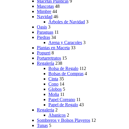
Macetas Plasticas
9
Mascotas
48
Mimbre
44
Navidad
46
Árboles de Navidad
3
Oasis
3
Paraguas
11
Piedras
34
Arena y Caracoles
3
Plantas en Maceta
33
Popurri
8
Portarretratos
15
Regalería
238
Bolsa de Regalo
112
Bolsas de Compras
4
Cinta
35
Cono
14
Globos
5
Moña
11
Papel Coreano
11
Papel de Regalo
43
Regaleria
2
Abanicos
2
Sombreros y Bolsos Playeros
12
Tunas
5