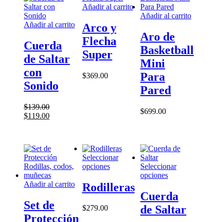
Añadir al carrito
Añadir al carrito
Añadir al carrito
Arco y
Aro de
Flecha
Cuerda
Basketball
Super
de Saltar
Mini
con
Para
$
369.00
Sonido
Pared
$
139.00
$
699.00
El
El
$
119.00
precio
precio
original
actual
era:
es:
$139.00.
$119.00.
Seleccionar
Este
opciones
Seleccionar
producto
Este
opciones
tiene
producto
Añadir al carrito
Rodilleras
múltiples
tiene
Cuerda
variantes.
múltiples
Set de
de Saltar
$
279.00
Las
variantes.
Protección
opciones
Las