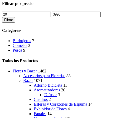
Filtrar por precio
Precio
Precio
mínimo
máximo
Filtrar
Categorías
Burbujeros
7
Cometas
3
Pesca
9
Todos los Productos
Flores y Bazar
1482
Accesorios para Florerías
88
Bazar
1071
Adorno Bicicleta
11
Aromatizadores
20
Difusor
3
Cuadros
2
Esferas y Corazones de Espuma
14
Exhibidor de Flores
4
Fanales
14