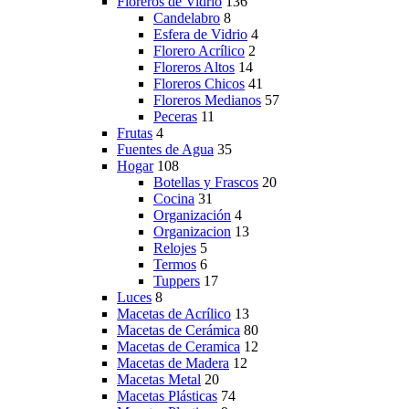
Floreros de Vidrio
136
Candelabro
8
Esfera de Vidrio
4
Florero Acrílico
2
Floreros Altos
14
Floreros Chicos
41
Floreros Medianos
57
Peceras
11
Frutas
4
Fuentes de Agua
35
Hogar
108
Botellas y Frascos
20
Cocina
31
Organización
4
Organizacion
13
Relojes
5
Termos
6
Tuppers
17
Luces
8
Macetas de Acrílico
13
Macetas de Cerámica
80
Macetas de Ceramica
12
Macetas de Madera
12
Macetas Metal
20
Macetas Plásticas
74