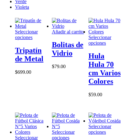
Verde
Violeta
Seleccionar
Añadir al carrito
Este
opciones
Seleccionar
producto
Este
opciones
Bolitas de
tiene
producto
Tripatín
Vidrio
múltiples
tiene
Hula
de Metal
variantes.
múltiples
Hula 70
Las
variantes.
$
79.00
opciones
Las
cm Varios
$
699.00
se
opciones
Colores
pueden
se
elegir
pueden
en
elegir
$
59.00
la
en
página
la
de
página
producto
de
producto
Seleccionar
Este
Seleccionar
opciones
Este
producto
Seleccionar
opciones