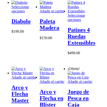
de
la
de
$89.00.
$79.00.
producto
página
producto
Seleccionar
de
Este
opciones
Añadir al carrito
producto
producto
Seleccionar
tiene
Este
opciones
Diabolo
Paleta
múltiples
producto
Madera
variantes.
tiene
Patines 4
$
199.00
Las
múltiples
Ruedas
opciones
variantes.
$
159.00
se
Las
Extensibles
pueden
opciones
elegir
se
$
499.00
en
pueden
la
elegir
página
en
de
la
¡Oferta!
producto
página
de
Añadir al carrito
producto
Añadir al carrito
Añadir al carrito
Arco y
Arco y
Juego de
Flecha
Flecha en
Pesca en
Master
Blíster
Caja