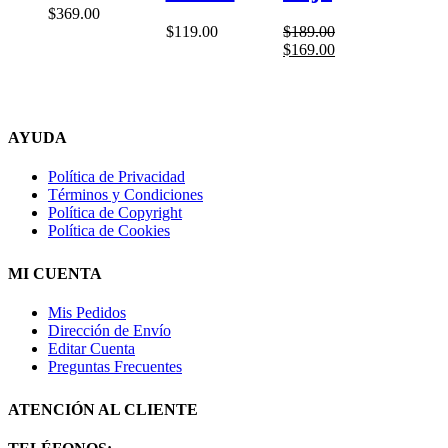
$
369.00
$
119.00
$
189.00
El
El
$
169.00
precio
precio
original
actual
era:
es:
$189.00.
$169.00.
AYUDA
Política de Privacidad
Términos y Condiciones
Política de Copyright
Política de Cookies
MI CUENTA
Mis Pedidos
Dirección de Envío
Editar Cuenta
Preguntas Frecuentes
ATENCIÓN AL CLIENTE