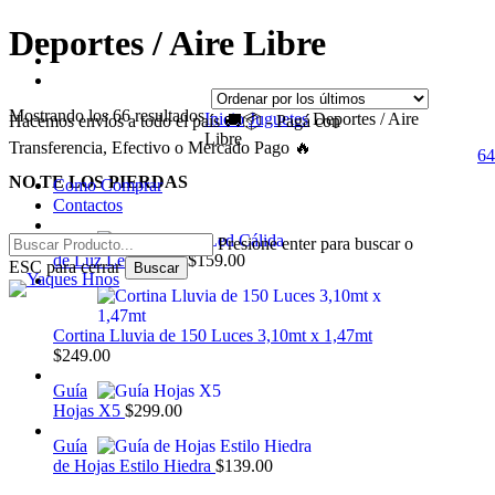
Skip
Deportes / Aire Libre
facebook
to
instagram
main
whatsapp
content
Ordenado
Mostrando los 66 resultados
Inicio
Juguetes
Deportes / Aire
Hacemos envíos a todo el país 🚚📦 - Pagá con
por
Libre
Transferencia, Efectivo o Mercado Pago 🔥
los
64
se
ac
últimos
NO TE LOS PIERDAS
Como Comprar
Contactos
Guía
Presione enter para buscar o
de Luz Led Cálida
$
159.00
ESC para cerrar
Buscar
Close
Search
Cortina Lluvia de 150 Luces 3,10mt x 1,47mt
$
249.00
Guía
Hojas X5
$
299.00
Guía
de Hojas Estilo Hiedra
$
139.00