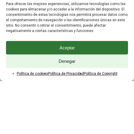
Para ofrecer las mejores experiencias, utilizamos tecnologías como las
Preguntas Frecuentes
cookies para almacenar y/o acceder a la información del dispositivo. El
consentimiento de estas tecnologías nos permitirá procesar datos como
el comportamiento de navegación o las identificaciones únicas en este
ATENCIÓN AL CLIENTE
sitio. No consentir o retirar el consentimiento, puede afectar
negativamente a ciertas características y funciones.
TELÉFONOS:
2203 7849 / 2208 4326
Aceptar
WhatsApp:
+598 099 344 945
Email:
Denegar
yaques.hnos.srl@gmail.com
Política de cookies
Política de Privacidad
Política de Copyright
HORARIOS DE ATENCIÓN
Lunes a viernes:
8:00 a 17:45
Sábados:
8:00 a 12:45