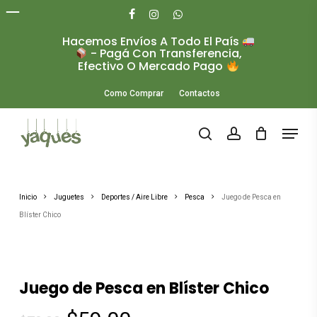
Skip
to
facebook
instagram
whatsapp
main
Hacemos Envíos A Todo El País
Close
content
- Pagá Con Transferencia,
Menu
Efectivo O Mercado Pago
Como Comprar
Contactos
Menu
search
account
Inicio
Juguetes
Deportes / Aire Libre
Pesca
Juego de Pesca en
Blíster Chico
Juego de Pesca en Blíster Chico