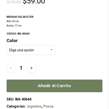
El
El
$
59.00
$
79.00
precio
precio
original
actual
MEDIDAS DEL BLÍSTER:
era:
es:
Alto: 24 cm.
Ancho: 17 cm.
$79.00.
$59.00.
CÓDIGO: WA-40644
Color
Elige una opción
Añadir Al Carrito
SKU:
WA-40644
Categorías:
Juguetes
,
Pesca