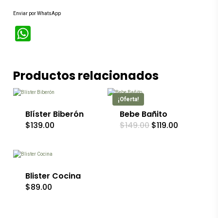
Enviar por WhatsApp
WhatsApp
Este
Productos relacionados
producto
tiene
múltiples
¡Oferta!
variantes.
Las
Blíster Biberón
Bebe Bañito
opciones
El
El
$
139.00
$
149.00
$
119.00
se
precio
precio
pueden
original
actual
elegir
era:
es:
$149.00.
$119.00.
en
la
página
Blister Cocina
de
$
89.00
producto