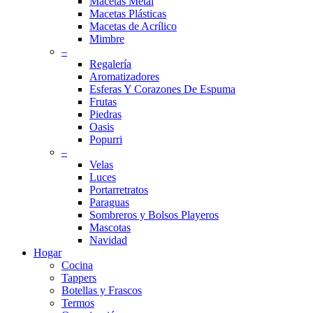
Macetas Metal
Macetas Plásticas
Macetas de Acrílico
Mimbre
–
Regalería
Aromatizadores
Esferas Y Corazones De Espuma
Frutas
Piedras
Oasis
Popurri
–
Velas
Luces
Portarretratos
Paraguas
Sombreros y Bolsos Playeros
Mascotas
Navidad
Hogar
Cocina
Tappers
Botellas y Frascos
Termos