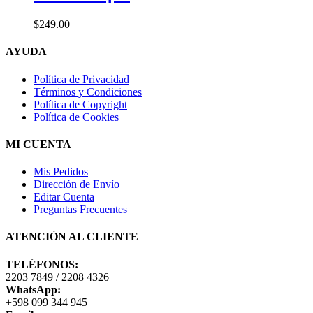
múltiples
variantes.
$
249.00
Las
opciones
AYUDA
se
pueden
elegir
Política de Privacidad
en
Términos y Condiciones
la
Política de Copyright
página
Política de Cookies
de
producto
MI CUENTA
Mis Pedidos
Dirección de Envío
Editar Cuenta
Preguntas Frecuentes
ATENCIÓN AL CLIENTE
TELÉFONOS:
2203 7849 / 2208 4326
WhatsApp:
+598 099 344 945