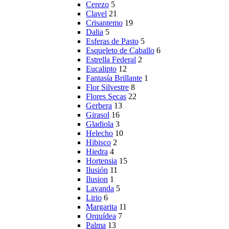
Cerezo
5
Clavel
21
Crisantemo
19
Dalia
5
Esferas de Pasto
5
Esqueleto de Caballo
6
Estrella Federal
2
Eucalipto
12
Fantasía Brillante
1
Flor Silvestre
8
Flores Secas
22
Gerbera
13
Girasol
16
Gladiola
3
Helecho
10
Hibisco
2
Hiedra
4
Hortensia
15
Ilusión
11
Ilusion
1
Lavanda
5
Lirio
6
Margarita
11
Orquídea
7
Palma
13