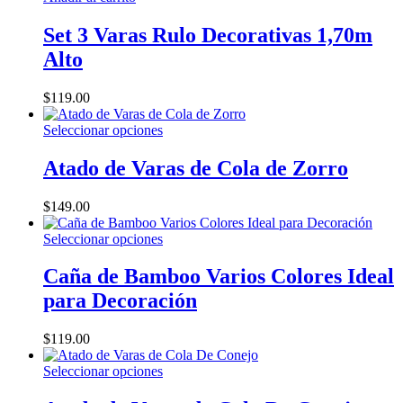
Set 3 Varas Rulo Decorativas 1,70m
Alto
$
119.00
Este
Seleccionar opciones
producto
tiene
Atado de Varas de Cola de Zorro
múltiples
variantes.
$
149.00
Las
opciones
Este
Seleccionar opciones
se
producto
pueden
tiene
Caña de Bamboo Varios Colores Ideal
elegir
múltiples
en
para Decoración
variantes.
la
Las
página
opciones
$
119.00
de
se
producto
pueden
Este
Seleccionar opciones
elegir
producto
en
tiene