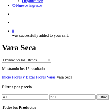
Organización
🌻Nuevos ingresos
search
account
0
was successfully added to your cart.
Vara Seca
Ordenado
Mostrando los 15 resultados
por
Inicio
Flores y Bazar
Flores
Varas
Vara Seca
los
últimos
Filtrar por precio
Precio
Precio
Filtrar
mínimo
máximo
Todos los Productos