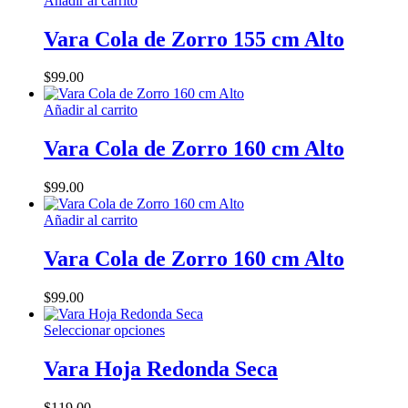
Añadir al carrito
se
producto
desde
pueden
$49.00
Vara Cola de Zorro 155 cm Alto
elegir
hasta
en
$219.00
la
$
99.00
página
de
Añadir al carrito
producto
Vara Cola de Zorro 160 cm Alto
$
99.00
Añadir al carrito
Vara Cola de Zorro 160 cm Alto
$
99.00
Este
Seleccionar opciones
producto
tiene
Vara Hoja Redonda Seca
múltiples
variantes.
$
119.00