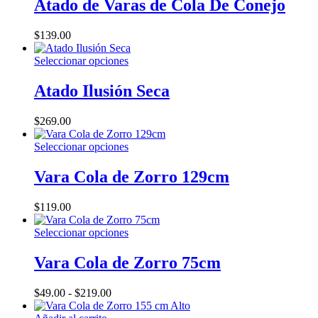
Atado de Varas de Cola De Conejo
la
múltiples
página
variantes.
$
139.00
de
Las
producto
opciones
Este
Seleccionar opciones
se
producto
pueden
tiene
Atado Ilusión Seca
elegir
múltiples
en
variantes.
la
$
269.00
Las
página
opciones
de
Este
Seleccionar opciones
se
producto
producto
pueden
tiene
Vara Cola de Zorro 129cm
elegir
múltiples
en
variantes.
la
$
119.00
Las
página
opciones
de
Este
Seleccionar opciones
se
producto
producto
pueden
tiene
Vara Cola de Zorro 75cm
elegir
múltiples
en
variantes.
la
Rango
$
49.00
-
$
219.00
Las
página
de
opciones
de
precios: