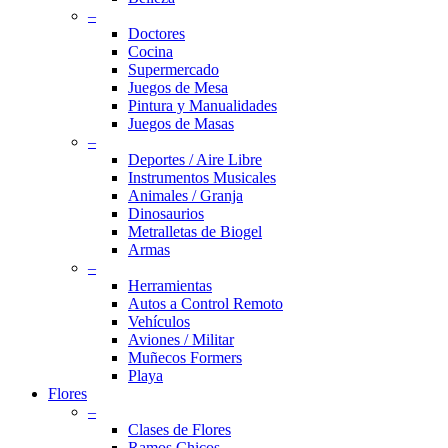
–
Doctores
Cocina
Supermercado
Juegos de Mesa
Pintura y Manualidades
Juegos de Masas
–
Deportes / Aire Libre
Instrumentos Musicales
Animales / Granja
Dinosaurios
Metralletas de Biogel
Armas
–
Herramientas
Autos a Control Remoto
Vehículos
Aviones / Militar
Muñecos Formers
Playa
Flores
–
Clases de Flores
Ramos Chicos