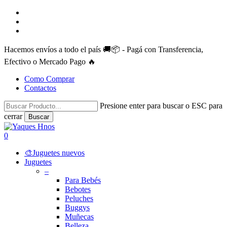
Skip
facebook
to
instagram
main
whatsapp
content
Hacemos envíos a todo el país 🚚📦 - Pagá con Transferencia,
Efectivo o Mercado Pago 🔥
Como Comprar
Contactos
Presione enter para buscar o ESC para
cerrar
Buscar
Close
Search
search
account
0
Menu
🎨Juguetes nuevos
Juguetes
–
Para Bebés
Bebotes
Peluches
Buggys
Muñecas
Belleza