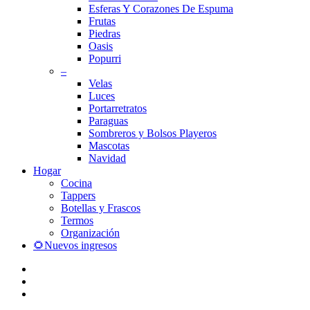
Esferas Y Corazones De Espuma
Frutas
Piedras
Oasis
Popurri
–
Velas
Luces
Portarretratos
Paraguas
Sombreros y Bolsos Playeros
Mascotas
Navidad
Hogar
Cocina
Tappers
Botellas y Frascos
Termos
Organización
🌻Nuevos ingresos
facebook
instagram
whatsapp