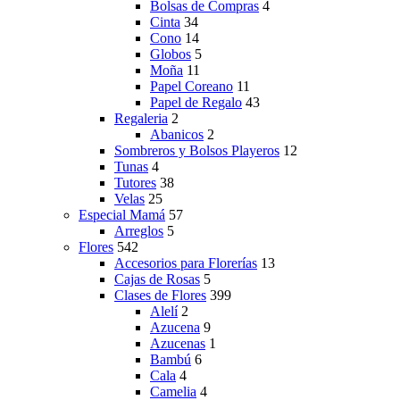
Bolsas de Compras
4
Cinta
34
Cono
14
Globos
5
Moña
11
Papel Coreano
11
Papel de Regalo
43
Regaleria
2
Abanicos
2
Sombreros y Bolsos Playeros
12
Tunas
4
Tutores
38
Velas
25
Especial Mamá
57
Arreglos
5
Flores
542
Accesorios para Florerías
13
Cajas de Rosas
5
Clases de Flores
399
Alelí
2
Azucena
9
Azucenas
1
Bambú
6
Cala
4
Camelia
4