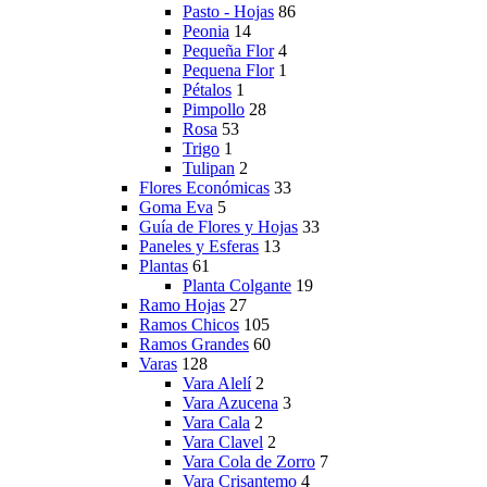
Pasto - Hojas
86
Peonia
14
Pequeña Flor
4
Pequena Flor
1
Pétalos
1
Pimpollo
28
Rosa
53
Trigo
1
Tulipan
2
Flores Económicas
33
Goma Eva
5
Guía de Flores y Hojas
33
Paneles y Esferas
13
Plantas
61
Planta Colgante
19
Ramo Hojas
27
Ramos Chicos
105
Ramos Grandes
60
Varas
128
Vara Alelí
2
Vara Azucena
3
Vara Cala
2
Vara Clavel
2
Vara Cola de Zorro
7
Vara Crisantemo
4