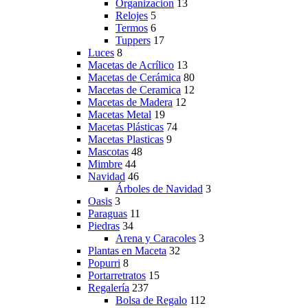
Organizacion
13
Relojes
5
Termos
6
Tuppers
17
Luces
8
Macetas de Acrílico
13
Macetas de Cerámica
80
Macetas de Ceramica
12
Macetas de Madera
12
Macetas Metal
19
Macetas Plásticas
74
Macetas Plasticas
9
Mascotas
48
Mimbre
44
Navidad
46
Árboles de Navidad
3
Oasis
3
Paraguas
11
Piedras
34
Arena y Caracoles
3
Plantas en Maceta
32
Popurri
8
Portarretratos
15
Regalería
237
Bolsa de Regalo
112