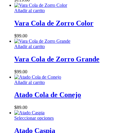
Las
opciones
Añadir al carrito
se
pueden
Vara Cola de Zorro Color
elegir
en
la
$
99.00
página
de
Añadir al carrito
producto
Vara Cola de Zorro Grande
$
99.00
Añadir al carrito
Atado Cola de Conejo
$
89.00
Este
Seleccionar opciones
producto
tiene
Atado Caspia