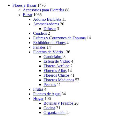
Flores y Bazar
1476
Accesorios para Florerías
88
Bazar
1065
Adorno Bicicleta
11
Aromatizadores
20
Difusor
3
Cuadros
2
Esferas y Corazones de Espuma
14
Exhibidor de Flores
4
Fanales
14
Floreros de Vidrio
136
Candelabro
8
Esfera de Vidrio
4
Florero Acrílico
2
Floreros Altos
14
Floreros Chicos
41
Floreros Medianos
57
Peceras
11
Frutas
4
Fuentes de Agua
34
Hogar
106
Botellas y Frascos
20
Cocina
31
Organización
4