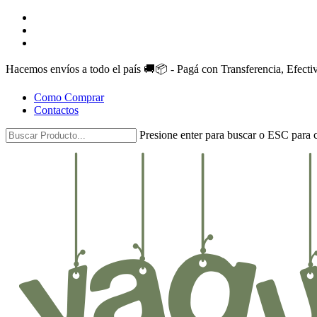
Skip
facebook
to
instagram
main
whatsapp
content
Hacemos envíos a todo el país 🚚📦 - Pagá con Transferencia, Efect
Como Comprar
Contactos
Presione enter para buscar o ESC para c
Close
Search