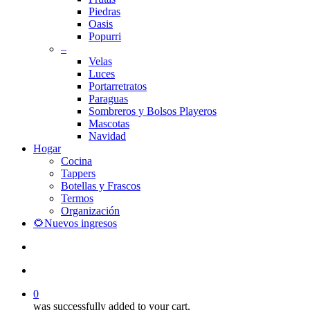
Piedras
Oasis
Popurri
–
Velas
Luces
Portarretratos
Paraguas
Sombreros y Bolsos Playeros
Mascotas
Navidad
Hogar
Cocina
Tappers
Botellas y Frascos
Termos
Organización
🌻Nuevos ingresos
search
account
0
was successfully added to your cart.