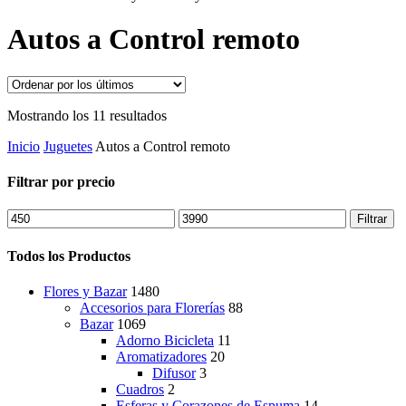
Autos a Control remoto
Ordenado
Mostrando los 11 resultados
por
Inicio
Juguetes
Autos a Control remoto
los
últimos
Filtrar por precio
Precio
Precio
Filtrar
mínimo
máximo
Todos los Productos
Flores y Bazar
1480
Accesorios para Florerías
88
Bazar
1069
Adorno Bicicleta
11
Aromatizadores
20
Difusor
3
Cuadros
2
Esferas y Corazones de Espuma
14