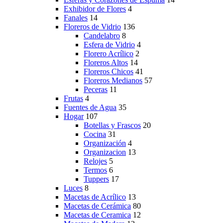
Exhibidor de Flores
4
Fanales
14
Floreros de Vidrio
136
Candelabro
8
Esfera de Vidrio
4
Florero Acrílico
2
Floreros Altos
14
Floreros Chicos
41
Floreros Medianos
57
Peceras
11
Frutas
4
Fuentes de Agua
35
Hogar
107
Botellas y Frascos
20
Cocina
31
Organización
4
Organizacion
13
Relojes
5
Termos
6
Tuppers
17
Luces
8
Macetas de Acrílico
13
Macetas de Cerámica
80
Macetas de Ceramica
12