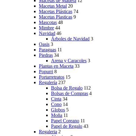
Macetas de Madera
12
Macetas Metal
20
Macetas Plásticas
74
Macetas Plasticas
9
Mascotas
48
Mimbre
44
Navidad
46
Árboles de Navidad
3
Oasis
3
Paraguas
11
Piedras
34
Arena y Caracoles
3
Plantas en Maceta
33
Popurri
8
Portarretratos
15
Regalería
237
Bolsa de Regalo
112
Bolsas de Compras
4
Cinta
34
Cono
14
Globos
5
Moña
11
Papel Coreano
11
Papel de Regalo
43
Regaleria
2