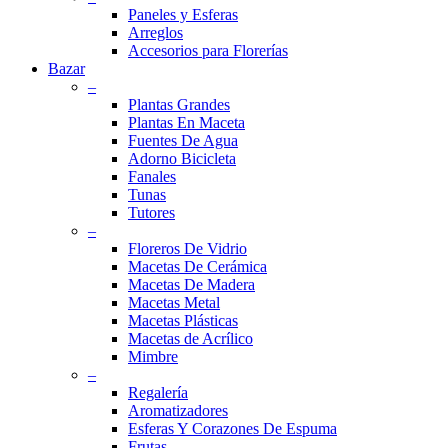
Paneles y Esferas
Arreglos
Accesorios para Florerías
Bazar
–
Plantas Grandes
Plantas En Maceta
Fuentes De Agua
Adorno Bicicleta
Fanales
Tunas
Tutores
–
Floreros De Vidrio
Macetas De Cerámica
Macetas De Madera
Macetas Metal
Macetas Plásticas
Macetas de Acrílico
Mimbre
–
Regalería
Aromatizadores
Esferas Y Corazones De Espuma
Frutas