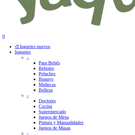
search
account
0
Menu
🎨Juguetes nuevos
Juguetes
–
Para Bebés
Bebotes
Peluches
Buggys
Muñecas
Belleza
–
Doctores
Cocina
Supermercado
Juegos de Mesa
Pintura y Manualidades
Juegos de Masas
–