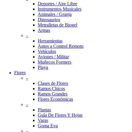
Deportes / Aire Libre
Instrumentos Musicales
Animales / Granja
Dinosaurios
Metralletas de Biogel
Armas
–
Herramientas
Autos a Control Remoto
Vehículos
Aviones / Militar
Muñecos Formers
Playa
Flores
–
Clases de Flores
Ramos Chicos
Ramos Grandes
Flores Económicas
–
Plantas
Guía De Flores Y Hojas
Varas
Goma Eva
–