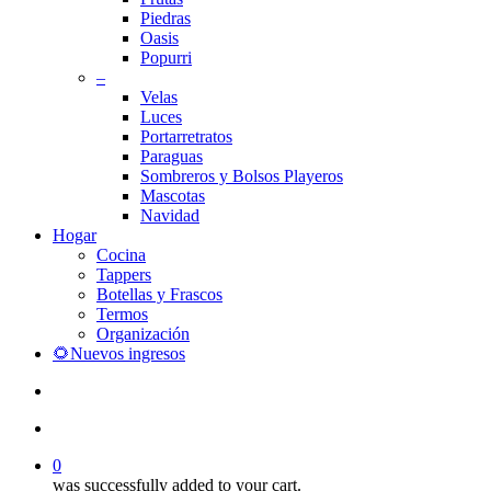
Piedras
Oasis
Popurri
–
Velas
Luces
Portarretratos
Paraguas
Sombreros y Bolsos Playeros
Mascotas
Navidad
Hogar
Cocina
Tappers
Botellas y Frascos
Termos
Organización
🌻Nuevos ingresos
search
account
0
was successfully added to your cart.