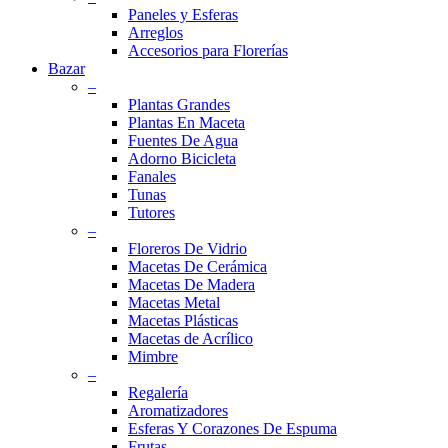
Paneles y Esferas
Arreglos
Accesorios para Florerías
Bazar
–
Plantas Grandes
Plantas En Maceta
Fuentes De Agua
Adorno Bicicleta
Fanales
Tunas
Tutores
–
Floreros De Vidrio
Macetas De Cerámica
Macetas De Madera
Macetas Metal
Macetas Plásticas
Macetas de Acrílico
Mimbre
–
Regalería
Aromatizadores
Esferas Y Corazones De Espuma
Frutas