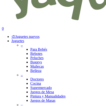
search
account
0
Menu
🎨Juguetes nuevos
Juguetes
–
Para Bebés
Bebotes
Peluches
Buggys
Muñecas
Belleza
–
Doctores
Cocina
Supermercado
Juegos de Mesa
Pintura y Manualidades
Juegos de Masas
–