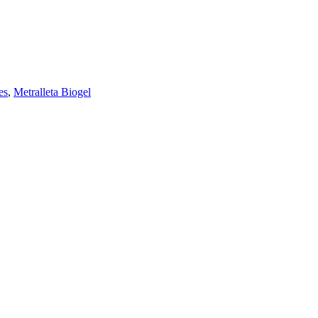
es
,
Metralleta Biogel