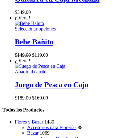
$
349.00
¡Oferta!
Este
Seleccionar opciones
producto
tiene
Bebe Bañito
múltiples
variantes.
El
El
$
149.00
$
119.00
Las
precio
precio
¡Oferta!
opciones
original
actual
se
era:
es:
Añadir al carrito
pueden
$149.00.
$119.00.
elegir
Juego de Pesca en Caja
en
la
página
El
El
$
189.00
$
169.00
de
precio
precio
producto
original
actual
Todos los Productos
era:
es:
$189.00.
$169.00.
Flores y Bazar
1480
Accesorios para Florerías
88
Bazar
1069