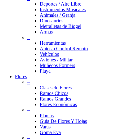
Deportes / Aire Libre
Instrumentos Musicales
Animales / Granja
Dinosaurios
Metralletas de Biogel
Armas
–
Herramientas
Autos a Control Remoto
Vehículos
Aviones / Militar
Muñecos Formers
Playa
Flores
–
Clases de Flores
Ramos Chicos
Ramos Grandes
Flores Económicas
–
Plantas
Guía De Flores Y Hojas
Varas
Goma Eva
–