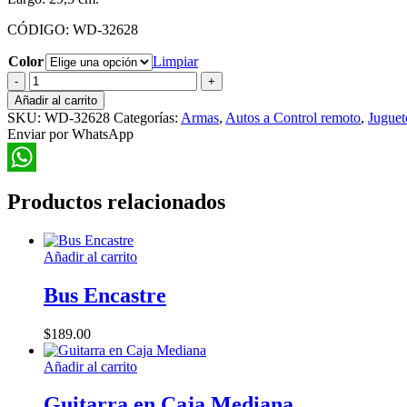
CÓDIGO: WD-32628
Color
Limpiar
Auto
a
Añadir al carrito
Contro
SKU:
WD-32628
Categorías:
Armas
,
Autos a Control remoto
,
Juguet
Remoto
Enviar por WhatsApp
con
Lanzador
de
WhatsApp
Bolitas
Productos relacionados
de
Gel
cantidad
Añadir al carrito
Bus Encastre
$
189.00
Añadir al carrito
Guitarra en Caja Mediana