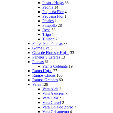
Pasto - Hojas
86
Peonia
14
Pequeña Flor
4
Pequena Flor
1
Pétalos
1
Pimpollo
28
Rosa
53
Trigo
1
Tulipan
2
Flores Económicas
33
Goma Eva
5
Guía de Flores y Hojas
33
Paneles y Esferas
13
Plantas
61
Planta Colgante
19
Ramo Hojas
27
Ramos Chicos
105
Ramos Grandes
60
Varas
128
Vara Alelí
2
Vara Azucena
3
Vara Cala
2
Vara Clavel
2
Vara Cola de Zorro
7
Vara Crisantemo
4