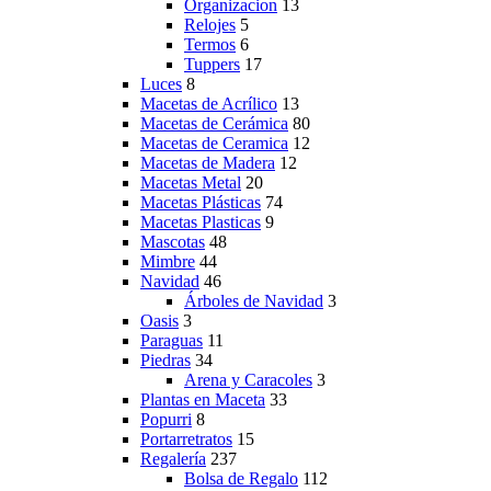
Organizacion
13
Relojes
5
Termos
6
Tuppers
17
Luces
8
Macetas de Acrílico
13
Macetas de Cerámica
80
Macetas de Ceramica
12
Macetas de Madera
12
Macetas Metal
20
Macetas Plásticas
74
Macetas Plasticas
9
Mascotas
48
Mimbre
44
Navidad
46
Árboles de Navidad
3
Oasis
3
Paraguas
11
Piedras
34
Arena y Caracoles
3
Plantas en Maceta
33
Popurri
8
Portarretratos
15
Regalería
237
Bolsa de Regalo
112