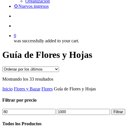
Organización
🌻Nuevos ingresos
search
account
0
was successfully added to your cart.
Guía de Flores y Hojas
Ordenado
Mostrando los 33 resultados
por
Inicio
Flores y Bazar
Flores
Guía de Flores y Hojas
los
últimos
Filtrar por precio
Precio
Precio
Filtrar
mínimo
máximo
Todos los Productos