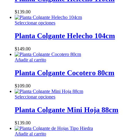
múltiples
en
variantes.
la
$
139.00
Las
página
opciones
de
Este
Seleccionar opciones
se
producto
producto
pueden
tiene
Planta Colgante Helecho 104cm
elegir
múltiples
en
variantes.
la
$
149.00
Las
página
opciones
de
Añadir al carrito
se
producto
pueden
Planta Colgante Cocotero 80cm
elegir
en
la
$
109.00
página
de
Este
Seleccionar opciones
producto
producto
tiene
Planta Colgante Mini Hoja 88cm
múltiples
variantes.
$
139.00
Las
opciones
Añadir al carrito
se