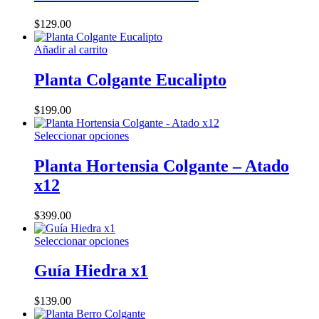
$
129.00
Añadir al carrito
Planta Colgante Eucalipto
$
199.00
Este
Seleccionar opciones
producto
tiene
Planta Hortensia Colgante – Atado
múltiples
x12
variantes.
Las
opciones
$
399.00
se
pueden
Este
Seleccionar opciones
elegir
producto
en
tiene
Guía Hiedra x1
la
múltiples
página
variantes.
$
139.00
de
Las
producto
opciones