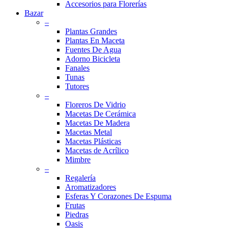
Accesorios para Florerías
Bazar
–
Plantas Grandes
Plantas En Maceta
Fuentes De Agua
Adorno Bicicleta
Fanales
Tunas
Tutores
–
Floreros De Vidrio
Macetas De Cerámica
Macetas De Madera
Macetas Metal
Macetas Plásticas
Macetas de Acrílico
Mimbre
–
Regalería
Aromatizadores
Esferas Y Corazones De Espuma
Frutas
Piedras
Oasis