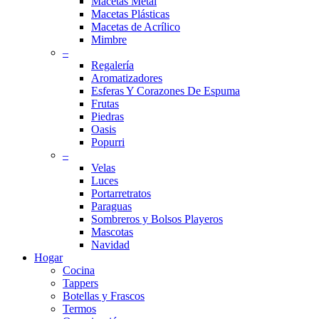
Macetas Metal
Macetas Plásticas
Macetas de Acrílico
Mimbre
–
Regalería
Aromatizadores
Esferas Y Corazones De Espuma
Frutas
Piedras
Oasis
Popurri
–
Velas
Luces
Portarretratos
Paraguas
Sombreros y Bolsos Playeros
Mascotas
Navidad
Hogar
Cocina
Tappers
Botellas y Frascos
Termos