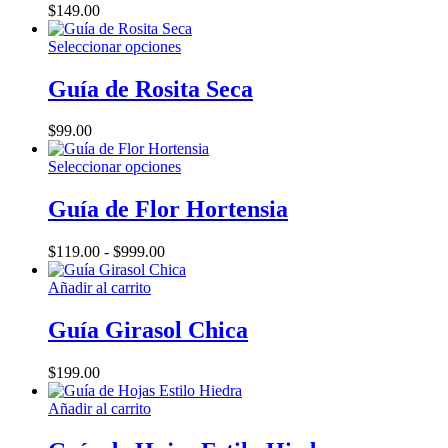
$
149.00
Este
Seleccionar opciones
producto
tiene
Guía de Rosita Seca
múltiples
variantes.
$
99.00
Las
opciones
Este
Seleccionar opciones
se
producto
pueden
tiene
Guía de Flor Hortensia
elegir
múltiples
en
variantes.
la
Rango
$
119.00
-
$
999.00
Las
página
de
opciones
de
precios:
Añadir al carrito
se
producto
desde
pueden
$119.00
Guía Girasol Chica
elegir
hasta
en
$999.00
la
$
199.00
página
de
Añadir al carrito
producto