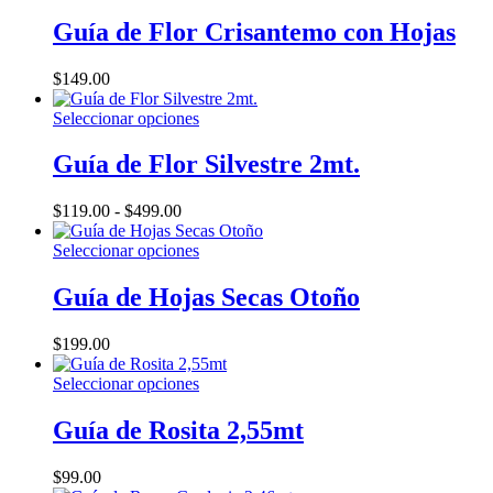
Guía de Flor Crisantemo con Hojas
$
149.00
Este
Seleccionar opciones
producto
tiene
Guía de Flor Silvestre 2mt.
múltiples
variantes.
Rango
$
119.00
-
$
499.00
Las
de
opciones
precios:
Este
Seleccionar opciones
se
desde
producto
pueden
$119.00
tiene
Guía de Hojas Secas Otoño
elegir
hasta
múltiples
en
$499.00
variantes.
la
$
199.00
Las
página
opciones
de
Este
Seleccionar opciones
se
producto
producto
pueden
tiene
Guía de Rosita 2,55mt
elegir
múltiples
en
variantes.
la
$
99.00
Las
página