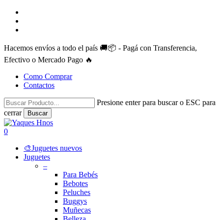
Skip
facebook
to
instagram
main
whatsapp
content
Hacemos envíos a todo el país 🚚📦 - Pagá con Transferencia,
Efectivo o Mercado Pago 🔥
Como Comprar
Contactos
Presione enter para buscar o ESC para
cerrar
Buscar
Close
Search
search
account
0
Menu
🎨Juguetes nuevos
Juguetes
–
Para Bebés
Bebotes
Peluches
Buggys
Muñecas
Belleza