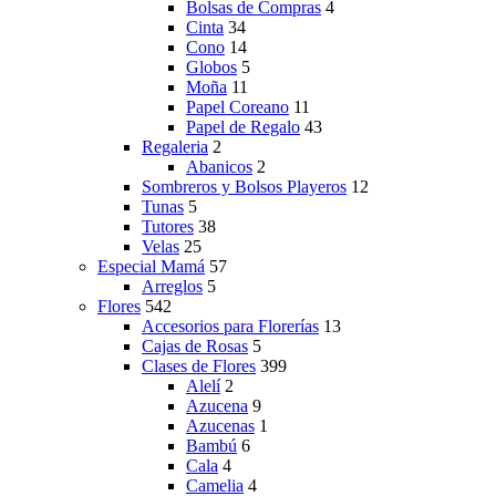
Bolsas de Compras
4
Cinta
34
Cono
14
Globos
5
Moña
11
Papel Coreano
11
Papel de Regalo
43
Regaleria
2
Abanicos
2
Sombreros y Bolsos Playeros
12
Tunas
5
Tutores
38
Velas
25
Especial Mamá
57
Arreglos
5
Flores
542
Accesorios para Florerías
13
Cajas de Rosas
5
Clases de Flores
399
Alelí
2
Azucena
9
Azucenas
1
Bambú
6
Cala
4
Camelia
4