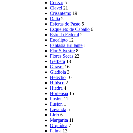
Cerezo
5
Clavel
21
Crisantemo
19
Dalia
5
Esferas de Pasto
5
Esqueleto de Caballo
6
Estrella Federal
2
Eucalipto
12
Fantasía Brillante
1
Flor Silvestre
8
Flores Secas
22
Gerbera
13
Girasol
16
Gladiola
3
Helecho
10
Hibisco
2
Hiedra
4
Hortensia
15
Ilusión
11
Ilusion
1
Lavanda
5
Lirio
6
Margarita
11
Orquídea
7
Palma
13