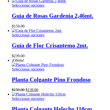
opciones
de
Este
Seleccionar opciones
se
producto
producto
pueden
tiene
Guía de Rosas Gardenia 2,46mt.
elegir
múltiples
en
variantes.
la
$
159.00
Las
página
opciones
de
Este
Seleccionar opciones
se
producto
producto
pueden
tiene
Guía de Flor Crisantemo 2mt.
elegir
múltiples
en
variantes.
la
$
239.00
Las
página
¡Oferta!
opciones
de
se
producto
Este
Seleccionar opciones
pueden
producto
elegir
tiene
Planta Colgante Pino Frondoso
en
múltiples
la
variantes.
página
El
El
$
159.00
$
139.00
Las
de
precio
precio
opciones
producto
original
actual
Este
Seleccionar opciones
se
era:
es:
producto
pueden
$159.00.
$139.00.
tiene
Planta Colgante Helecho 110cm
elegir