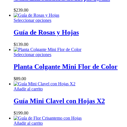
múltiples
variantes.
$
239.00
Las
opciones
Este
Seleccionar opciones
se
producto
pueden
tiene
Guía de Rosas y Hojas
elegir
múltiples
en
variantes.
la
$
139.00
Las
página
opciones
de
Este
Seleccionar opciones
se
producto
producto
pueden
tiene
Planta Colgante Mini Flor de Color
elegir
múltiples
en
variantes.
la
$
89.00
Las
página
opciones
de
Añadir al carrito
se
producto
pueden
Guía Mini Clavel con Hojas X2
elegir
en
la
$
199.00
página
de
Añadir al carrito
producto