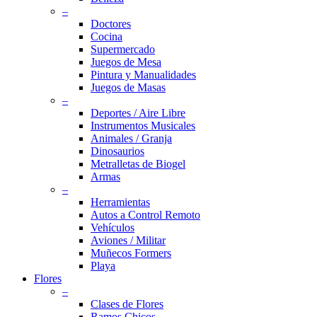
–
Doctores
Cocina
Supermercado
Juegos de Mesa
Pintura y Manualidades
Juegos de Masas
–
Deportes / Aire Libre
Instrumentos Musicales
Animales / Granja
Dinosaurios
Metralletas de Biogel
Armas
–
Herramientas
Autos a Control Remoto
Vehículos
Aviones / Militar
Muñecos Formers
Playa
Flores
–
Clases de Flores
Ramos Chicos