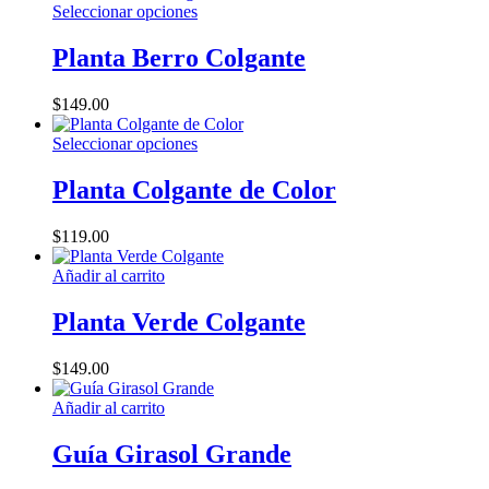
Este
Seleccionar opciones
se
producto
pueden
tiene
Planta Berro Colgante
elegir
múltiples
en
variantes.
la
$
149.00
Las
página
opciones
de
Este
Seleccionar opciones
se
producto
producto
pueden
tiene
Planta Colgante de Color
elegir
múltiples
en
variantes.
la
$
119.00
Las
página
opciones
de
Añadir al carrito
se
producto
pueden
Planta Verde Colgante
elegir
en
la
$
149.00
página
de
Añadir al carrito
producto
Guía Girasol Grande