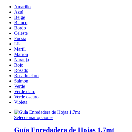
Amarillo
Azul
Beige
Blanco
Bordo
Celeste
Fucsia
Lila
Marfil
Marron
Naranja
Rojo
Rosado
Rosado claro
Salmon
Verde
Verde claro
Verde oscuro
Violeta
Este
Seleccionar opciones
producto
tiene
Guía Enredadera de Hojas 1,7mt