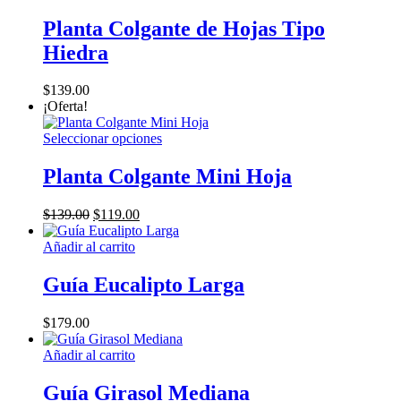
pueden
Planta Colgante de Hojas Tipo
elegir
en
Hiedra
la
página
$
139.00
de
¡Oferta!
producto
Este
Seleccionar opciones
producto
tiene
Planta Colgante Mini Hoja
múltiples
variantes.
El
El
$
139.00
$
119.00
Las
precio
precio
opciones
original
actual
Añadir al carrito
se
era:
es:
pueden
$139.00.
$119.00.
Guía Eucalipto Larga
elegir
en
la
$
179.00
página
de
Añadir al carrito
producto
Guía Girasol Mediana