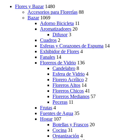
Flores y Bazar
1480
Accesorios para Florerías
88
Bazar
1069
Adorno Bicicleta
11
Aromatizadores
20
Difusor
3
Cuadros
2
Esferas y Corazones de Espuma
14
Exhibidor de Flores
4
Fanales
14
Floreros de Vidrio
136
Candelabro
8
Esfera de Vidrio
4
Florero Acrílico
2
Floreros Altos
14
Floreros Chicos
41
Floreros Medianos
57
Peceras
11
Frutas
4
Fuentes de Agua
35
Hogar
107
Botellas y Frascos
20
Cocina
31
Organización
4