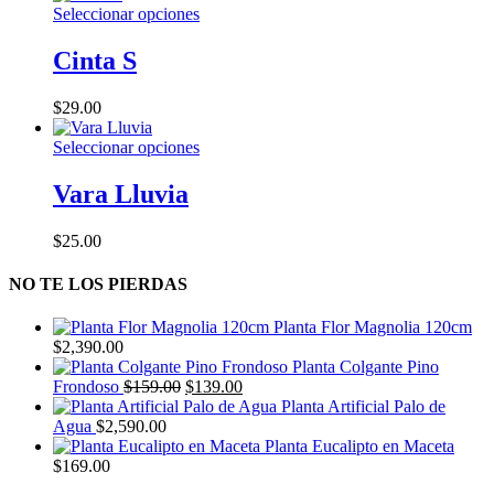
Este
Seleccionar opciones
se
producto
pueden
tiene
Cinta S
elegir
múltiples
en
variantes.
la
$
29.00
Las
página
opciones
de
Este
Seleccionar opciones
se
producto
producto
pueden
tiene
Vara Lluvia
elegir
múltiples
en
variantes.
la
$
25.00
Las
página
opciones
de
NO TE LOS PIERDAS
se
producto
pueden
elegir
Planta Flor Magnolia 120cm
en
$
2,390.00
la
Planta Colgante Pino
página
El
El
Frondoso
$
159.00
$
139.00
de
precio
precio
Planta Artificial Palo de
producto
original
actual
Agua
$
2,590.00
era:
es:
Planta Eucalipto en Maceta
$159.00.
$139.00.
$
169.00