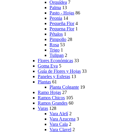
Orquídea
7
Palma
13
Pasto - Hojas
86
Peonia
14
Pequeña Flor
4
Pequena Flor
1
Pétalos
1
Pimpollo
28
Rosa
53
Trigo
1
Tulipan
2
Flores Económicas
33
Goma Eva
5
Guía de Flores y Hojas
33
Paneles y Esferas
13
Plantas
61
Planta Colgante
19
Ramo Hojas
27
Ramos Chicos
105
Ramos Grandes
60
Varas
128
Vara Alelí
2
Vara Azucena
3
Vara Cala
2
Vara Clavel
2