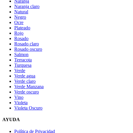
Naranja
Naranja claro
Natural
Negro
Ocre
Plateado
Rojo
Rosado
Rosado claro
Rosado oscuro
Salmon
Terracota
Turquesa
Verde
Verde agua
Verde claro
Verde Manzana
Verde oscuro
Vino
Violeta
Violeta Oscuro
AYUDA
Política de Privacidad