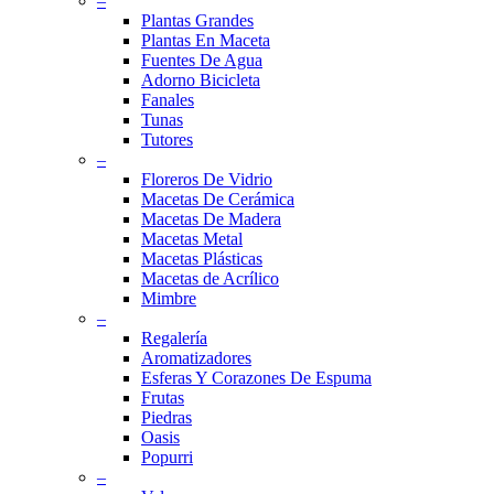
–
Plantas Grandes
Plantas En Maceta
Fuentes De Agua
Adorno Bicicleta
Fanales
Tunas
Tutores
–
Floreros De Vidrio
Macetas De Cerámica
Macetas De Madera
Macetas Metal
Macetas Plásticas
Macetas de Acrílico
Mimbre
–
Regalería
Aromatizadores
Esferas Y Corazones De Espuma
Frutas
Piedras
Oasis
Popurri
–