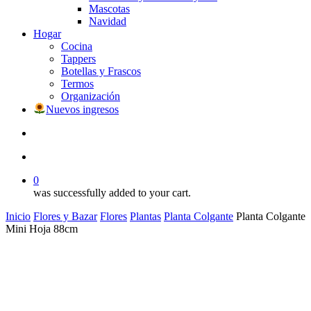
Mascotas
Navidad
Hogar
Cocina
Tappers
Botellas y Frascos
Termos
Organización
Nuevos ingresos
search
account
0
was successfully added to your cart.
Inicio
Flores y Bazar
Flores
Plantas
Planta Colgante
Planta Colgante
Mini Hoja 88cm