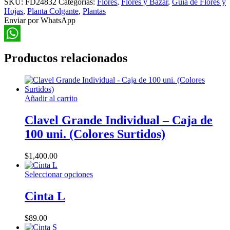
SKU:
FD24832
Categorías:
Flores
,
Flores y Bazar
,
Guía de Flores y
Hoja
Hojas
,
Planta Colgante
,
Plantas
88cm
Enviar por WhatsApp
cantidad
WhatsApp
Productos relacionados
Añadir al carrito
Clavel Grande Individual – Caja de
100 uni. (Colores Surtidos)
$
1,400.00
Este
Seleccionar opciones
producto
tiene
Cinta L
múltiples
variantes.
$
89.00
Las
opciones