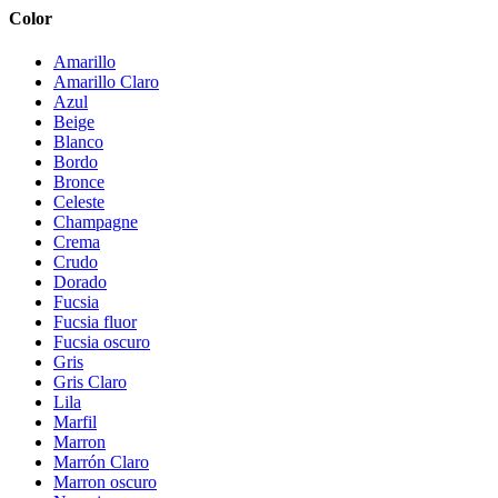
Color
Amarillo
Amarillo Claro
Azul
Beige
Blanco
Bordo
Bronce
Celeste
Champagne
Crema
Crudo
Dorado
Fucsia
Fucsia fluor
Fucsia oscuro
Gris
Gris Claro
Lila
Marfil
Marron
Marrón Claro
Marron oscuro