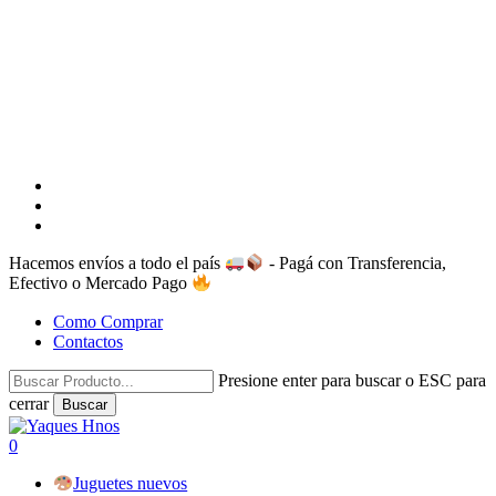
facebook
instagram
whatsapp
Hacemos envíos a todo el país
- Pagá con Transferencia,
Efectivo o Mercado Pago
Como Comprar
Contactos
Presione enter para buscar o ESC para
cerrar
Buscar
Close
Search
search
account
0
Menu
Juguetes nuevos