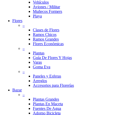
Vehículos
Aviones / Militar
Muñecos Formers
Playa
Flores
–
Clases de Flores
Ramos Chicos
Ramos Grandes
Flores Económicas
–
Plantas
Guía De Flores Y Hojas
Varas
Goma Eva
–
Paneles y Esferas
Arreglos
Accesorios para Florerías
Bazar
–
Plantas Grandes
Plantas En Maceta
Fuentes De Agua
Adorno Bicicleta