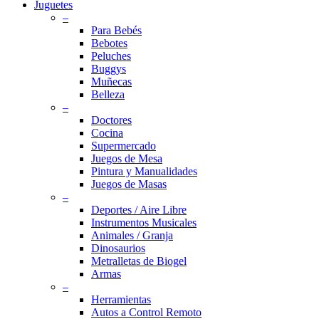
Juguetes
–
Para Bebés
Bebotes
Peluches
Buggys
Muñecas
Belleza
–
Doctores
Cocina
Supermercado
Juegos de Mesa
Pintura y Manualidades
Juegos de Masas
–
Deportes / Aire Libre
Instrumentos Musicales
Animales / Granja
Dinosaurios
Metralletas de Biogel
Armas
–
Herramientas
Autos a Control Remoto