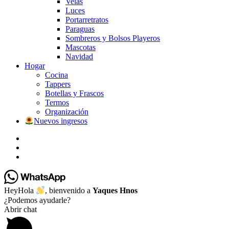
Velas
Luces
Portarretratos
Paraguas
Sombreros y Bolsos Playeros
Mascotas
Navidad
Hogar
Cocina
Tappers
Botellas y Frascos
Termos
Organización
Nuevos ingresos
facebook
instagram
whatsapp
Hey
Hola
, bienvenido a
Yaques Hnos
¿Podemos ayudarle?
Abrir chat