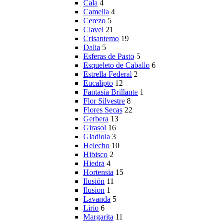
Cala
4
Camelia
4
Cerezo
5
Clavel
21
Crisantemo
19
Dalia
5
Esferas de Pasto
5
Esqueleto de Caballo
6
Estrella Federal
2
Eucalipto
12
Fantasía Brillante
1
Flor Silvestre
8
Flores Secas
22
Gerbera
13
Girasol
16
Gladiola
3
Helecho
10
Hibisco
2
Hiedra
4
Hortensia
15
Ilusión
11
Ilusion
1
Lavanda
5
Lirio
6
Margarita
11