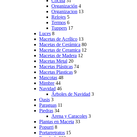
Cocina
31
Organización
4
Organizacion
13
Relojes
5
Termos
6
Tuppers
17
Luces
8
Macetas de Acrílico
13
Macetas de Cerámica
80
Macetas de Ceramica
12
Macetas de Madera
12
Macetas Metal
20
Macetas Plásticas
74
Macetas Plasticas
9
Mascotas
48
Mimbre
44
Navidad
46
Árboles de Navidad
3
Oasis
3
Paraguas
11
Piedras
34
Arena y Caracoles
3
Plantas en Maceta
33
Popurri
8
Portarretratos
15