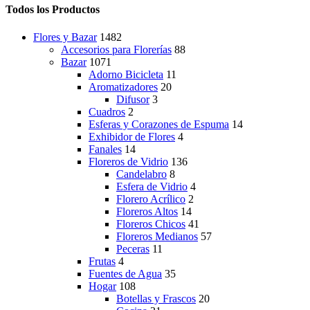
Todos los Productos
Flores y Bazar
1482
Accesorios para Florerías
88
Bazar
1071
Adorno Bicicleta
11
Aromatizadores
20
Difusor
3
Cuadros
2
Esferas y Corazones de Espuma
14
Exhibidor de Flores
4
Fanales
14
Floreros de Vidrio
136
Candelabro
8
Esfera de Vidrio
4
Florero Acrílico
2
Floreros Altos
14
Floreros Chicos
41
Floreros Medianos
57
Peceras
11
Frutas
4
Fuentes de Agua
35
Hogar
108
Botellas y Frascos
20