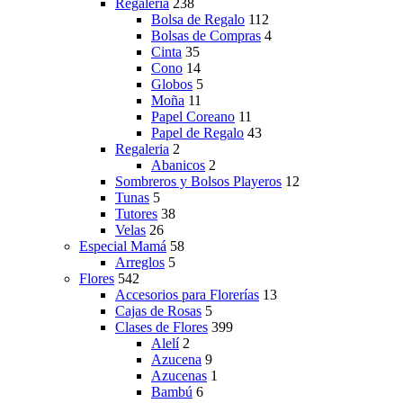
Regalería
238
Bolsa de Regalo
112
Bolsas de Compras
4
Cinta
35
Cono
14
Globos
5
Moña
11
Papel Coreano
11
Papel de Regalo
43
Regaleria
2
Abanicos
2
Sombreros y Bolsos Playeros
12
Tunas
5
Tutores
38
Velas
26
Especial Mamá
58
Arreglos
5
Flores
542
Accesorios para Florerías
13
Cajas de Rosas
5
Clases de Flores
399
Alelí
2
Azucena
9
Azucenas
1
Bambú
6