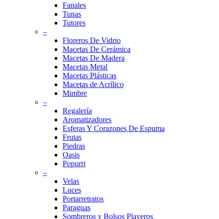
Fanales
Tunas
Tutores
–
Floreros De Vidrio
Macetas De Cerámica
Macetas De Madera
Macetas Metal
Macetas Plásticas
Macetas de Acrílico
Mimbre
–
Regalería
Aromatizadores
Esferas Y Corazones De Espuma
Frutas
Piedras
Oasis
Popurri
–
Velas
Luces
Portarretratos
Paraguas
Sombreros y Bolsos Playeros