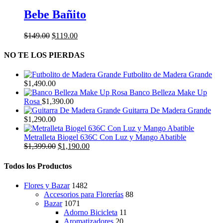
producto
elegir
tiene
Bebe Bañito
en
múltiples
la
variantes.
página
El
El
$
149.00
$
119.00
Las
de
precio
precio
opciones
producto
original
actual
NO TE LOS PIERDAS
se
era:
es:
pueden
$149.00.
$119.00.
elegir
Futbolito de Madera Grande
en
$
1,490.00
la
Banco Belleza Make Up
página
Rosa
$
1,390.00
de
Guitarra De Madera Grande
producto
$
1,290.00
Metralleta Biogel 636C Con Luz y Mango Abatible
El
El
$
1,399.00
$
1,190.00
precio
precio
original
actual
Todos los Productos
era:
es:
$1,399.00.
$1,190.00.
Flores y Bazar
1482
Accesorios para Florerías
88
Bazar
1071
Adorno Bicicleta
11
Aromatizadores
20