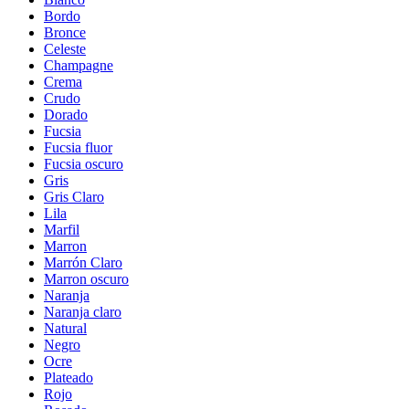
Bordo
Bronce
Celeste
Champagne
Crema
Crudo
Dorado
Fucsia
Fucsia fluor
Fucsia oscuro
Gris
Gris Claro
Lila
Marfil
Marron
Marrón Claro
Marron oscuro
Naranja
Naranja claro
Natural
Negro
Ocre
Plateado
Rojo