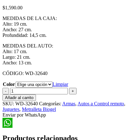
$
1,590.00
MEDIDAS DE LA CAJA:
Alto: 19 cm.
Ancho: 27 cm.
Profundidad: 14,5 cm.
MEDIDAS DEL AUTO:
Alto: 17 cm.
Largo: 21 cm.
Ancho: 13 cm.
CÓDIGO: WD-32640
Color
Limpiar
Locomotor
a
Añadir al carrito
Remoto
SKU:
WD-32640
Categorías:
Armas
,
Autos a Control remoto
,
con
Juguetes
,
Metralleta Biogel
Lanzador
Enviar por WhatsApp
de
Bolitas
de
WhatsApp
Gel
Productos relacionados