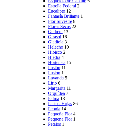
Esqueleto de Caballo
6
Estrella Federal
2
Eucalipto
12
Fantasía Brillante
1
Flor Silvestre
8
Flores Secas
22
Gerbera
13
Girasol
16
Gladiola
3
Helecho
10
Hibisco
2
Hiedra
4
Hortensia
15
Ilusión
11
Ilusion
1
Lavanda
5
Lirio
6
Margarita
11
Orquídea
7
Palma
13
Pasto - Hojas
86
Peonia
14
Pequeña Flor
4
Pequena Flor
1
Pétalos
1