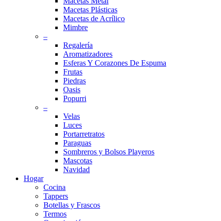
Macetas Metal
Macetas Plásticas
Macetas de Acrílico
Mimbre
–
Regalería
Aromatizadores
Esferas Y Corazones De Espuma
Frutas
Piedras
Oasis
Popurri
–
Velas
Luces
Portarretratos
Paraguas
Sombreros y Bolsos Playeros
Mascotas
Navidad
Hogar
Cocina
Tappers
Botellas y Frascos
Termos