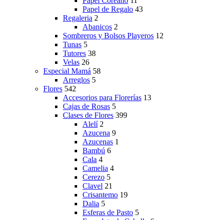
Papel Coreano
11
Papel de Regalo
43
Regaleria
2
Abanicos
2
Sombreros y Bolsos Playeros
12
Tunas
5
Tutores
38
Velas
26
Especial Mamá
58
Arreglos
5
Flores
542
Accesorios para Florerías
13
Cajas de Rosas
5
Clases de Flores
399
Alelí
2
Azucena
9
Azucenas
1
Bambú
6
Cala
4
Camelia
4
Cerezo
5
Clavel
21
Crisantemo
19
Dalia
5
Esferas de Pasto
5