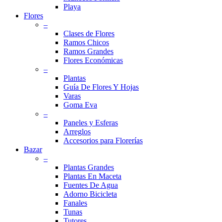
Playa
Flores
–
Clases de Flores
Ramos Chicos
Ramos Grandes
Flores Económicas
–
Plantas
Guía De Flores Y Hojas
Varas
Goma Eva
–
Paneles y Esferas
Arreglos
Accesorios para Florerías
Bazar
–
Plantas Grandes
Plantas En Maceta
Fuentes De Agua
Adorno Bicicleta
Fanales
Tunas
Tutores