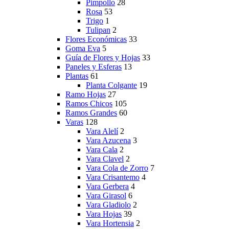
Pimpollo
28
Rosa
53
Trigo
1
Tulipan
2
Flores Económicas
33
Goma Eva
5
Guía de Flores y Hojas
33
Paneles y Esferas
13
Plantas
61
Planta Colgante
19
Ramo Hojas
27
Ramos Chicos
105
Ramos Grandes
60
Varas
128
Vara Alelí
2
Vara Azucena
3
Vara Cala
2
Vara Clavel
2
Vara Cola de Zorro
7
Vara Crisantemo
4
Vara Gerbera
4
Vara Girasol
6
Vara Gladiolo
2
Vara Hojas
39
Vara Hortensia
2