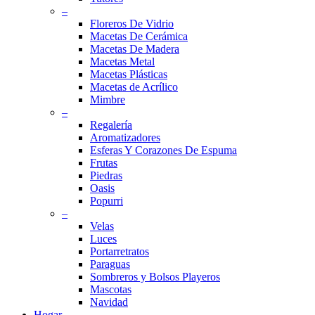
–
Floreros De Vidrio
Macetas De Cerámica
Macetas De Madera
Macetas Metal
Macetas Plásticas
Macetas de Acrílico
Mimbre
–
Regalería
Aromatizadores
Esferas Y Corazones De Espuma
Frutas
Piedras
Oasis
Popurri
–
Velas
Luces
Portarretratos
Paraguas
Sombreros y Bolsos Playeros
Mascotas
Navidad
Hogar