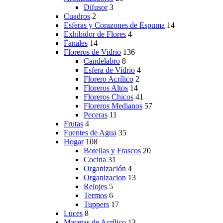
Difusor
3
Cuadros
2
Esferas y Corazones de Espuma
14
Exhibidor de Flores
4
Fanales
14
Floreros de Vidrio
136
Candelabro
8
Esfera de Vidrio
4
Florero Acrílico
2
Floreros Altos
14
Floreros Chicos
41
Floreros Medianos
57
Peceras
11
Frutas
4
Fuentes de Agua
35
Hogar
108
Botellas y Frascos
20
Cocina
31
Organización
4
Organizacion
13
Relojes
5
Termos
6
Tuppers
17
Luces
8
Macetas de Acrílico
13