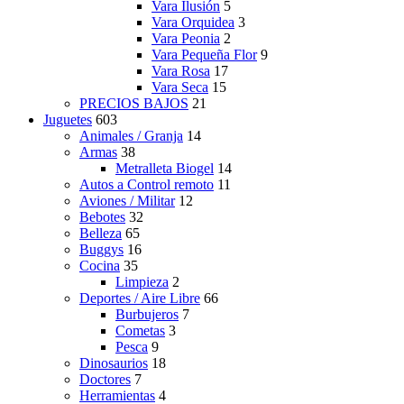
Vara Ilusión
5
Vara Orquidea
3
Vara Peonia
2
Vara Pequeña Flor
9
Vara Rosa
17
Vara Seca
15
PRECIOS BAJOS
21
Juguetes
603
Animales / Granja
14
Armas
38
Metralleta Biogel
14
Autos a Control remoto
11
Aviones / Militar
12
Bebotes
32
Belleza
65
Buggys
16
Cocina
35
Limpieza
2
Deportes / Aire Libre
66
Burbujeros
7
Cometas
3
Pesca
9
Dinosaurios
18
Doctores
7
Herramientas
4