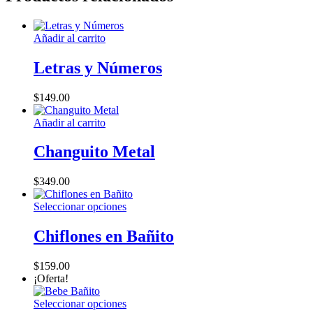
cantidad
Añadir al carrito
Letras y Números
$
149.00
Añadir al carrito
Changuito Metal
$
349.00
Este
Seleccionar opciones
producto
tiene
Chiflones en Bañito
múltiples
variantes.
$
159.00
Las
¡Oferta!
opciones
se
Este
Seleccionar opciones
pueden