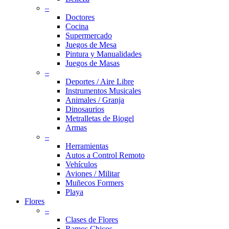
–
Doctores
Cocina
Supermercado
Juegos de Mesa
Pintura y Manualidades
Juegos de Masas
–
Deportes / Aire Libre
Instrumentos Musicales
Animales / Granja
Dinosaurios
Metralletas de Biogel
Armas
–
Herramientas
Autos a Control Remoto
Vehículos
Aviones / Militar
Muñecos Formers
Playa
Flores
–
Clases de Flores
Ramos Chicos