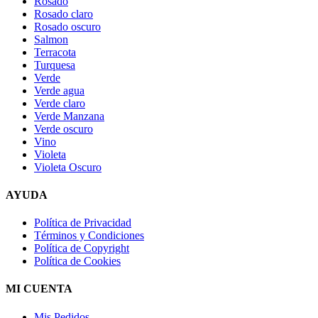
Rosado
Rosado claro
Rosado oscuro
Salmon
Terracota
Turquesa
Verde
Verde agua
Verde claro
Verde Manzana
Verde oscuro
Vino
Violeta
Violeta Oscuro
AYUDA
Política de Privacidad
Términos y Condiciones
Política de Copyright
Política de Cookies
MI CUENTA
Mis Pedidos