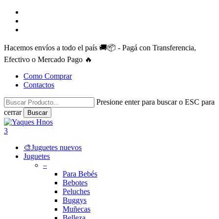
Skip
facebook
to
instagram
main
whatsapp
content
Hacemos envíos a todo el país 🚚📦 - Pagá con Transferencia,
Efectivo o Mercado Pago 🔥
Como Comprar
Contactos
Presione enter para buscar o ESC para
cerrar
Buscar
Close
Search
search
account
3
Menu
🎨Juguetes nuevos
Juguetes
–
Para Bebés
Bebotes
Peluches
Buggys
Muñecas
Belleza