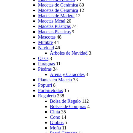
Macetas de Cerámica
80
Macetas de Ceramica
12
Macetas de Madera
12
Macetas Metal
20
Macetas Plásticas
74
Macetas Plasticas
9
Mascotas
48
Mimbre
44
Navidad
46
Árboles de Navidad
3
Oasis
3
Paraguas
11
Piedras
34
Arena y Caracoles
3
Plantas en Maceta
33
Popurri
8
Portarretratos
15
Regalería
238
Bolsa de Regalo
112
Bolsas de Compras
4
Cinta
35
Cono
14
Globos
5
Moña
11