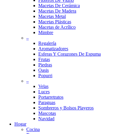
Floreros De Vidrio
Macetas De Cerámica
Macetas De Madera
Macetas Metal
Macetas Plásticas
Macetas de Acrílico
Mimbre
–
Regalería
Aromatizadores
Esferas Y Corazones De Espuma
Frutas
Piedras
Oasis
Popurri
–
Velas
Luces
Portarretratos
Paraguas
Sombreros y Bolsos Playeros
Mascotas
Navidad
Hogar
Cocina