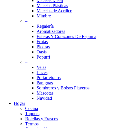
Macetas Metal
Macetas Plásticas
Macetas de Acrílico
Mimbre
–
Regalería
Aromatizadores
Esferas Y Corazones De Espuma
Frutas
Piedras
Oasis
Popurri
–
Velas
Luces
Portarretratos
Paraguas
Sombreros y Bolsos Playeros
Mascotas
Navidad
Hogar
Cocina
Tappers
Botellas y Frascos
Termos