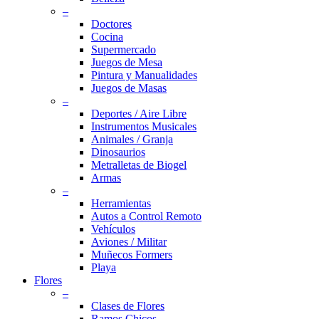
–
Doctores
Cocina
Supermercado
Juegos de Mesa
Pintura y Manualidades
Juegos de Masas
–
Deportes / Aire Libre
Instrumentos Musicales
Animales / Granja
Dinosaurios
Metralletas de Biogel
Armas
–
Herramientas
Autos a Control Remoto
Vehículos
Aviones / Militar
Muñecos Formers
Playa
Flores
–
Clases de Flores
Ramos Chicos