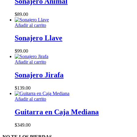
Sonajero Animal
múltiples
variantes.
$
89.00
Las
opciones
Añadir al carrito
se
pueden
Sonajero Llave
elegir
en
la
$
99.00
página
de
Añadir al carrito
producto
Sonajero Jirafa
$
139.00
Añadir al carrito
Guitarra en Caja Mediana
$
349.00
NO TE LOS PIERDAS