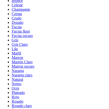
Bronce
Celeste
Champagne
Crema
Crudo
Dorado
Fucsia
Fucsia fluor
Fucsia oscuro
Gris
Gris Claro
Lila
Marfil
Marron
Marrón Claro
Marron oscuro
Naranja
Naranja claro
Natural
Negro
Ocre
Plateado
Rojo
Rosado
Rosado claro