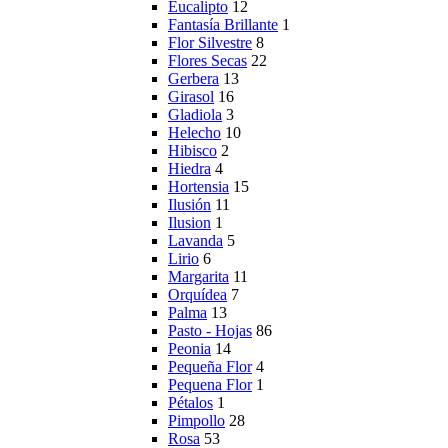
Eucalipto
12
Fantasía Brillante
1
Flor Silvestre
8
Flores Secas
22
Gerbera
13
Girasol
16
Gladiola
3
Helecho
10
Hibisco
2
Hiedra
4
Hortensia
15
Ilusión
11
Ilusion
1
Lavanda
5
Lirio
6
Margarita
11
Orquídea
7
Palma
13
Pasto - Hojas
86
Peonia
14
Pequeña Flor
4
Pequena Flor
1
Pétalos
1
Pimpollo
28
Rosa
53