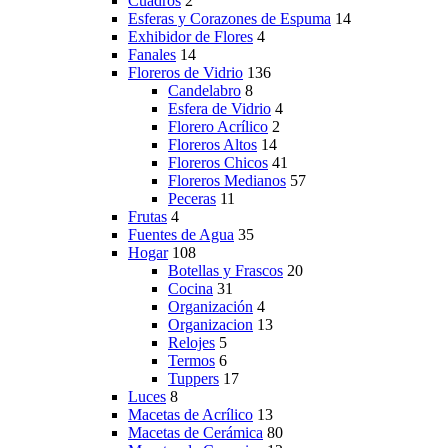
Cuadros
2
Esferas y Corazones de Espuma
14
Exhibidor de Flores
4
Fanales
14
Floreros de Vidrio
136
Candelabro
8
Esfera de Vidrio
4
Florero Acrílico
2
Floreros Altos
14
Floreros Chicos
41
Floreros Medianos
57
Peceras
11
Frutas
4
Fuentes de Agua
35
Hogar
108
Botellas y Frascos
20
Cocina
31
Organización
4
Organizacion
13
Relojes
5
Termos
6
Tuppers
17
Luces
8
Macetas de Acrílico
13
Macetas de Cerámica
80