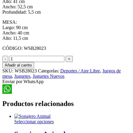
Alto: 41 cm
Ancho: 52,5 cm
Profundidad: 5,5 cm
MESA:
Largo: 90 cm
Ancho: 40 cm
Alto: 11,5 cm
CÓDIGO: WSB28023
Mesa
de
Añadir al carrito
Ping
SKU:
WSB28023
Categorías:
Deportes / Aire Libre
,
Juegos de
Pong
mesa
,
Juguetes
,
Juguetes Nuevos
con
Enviar por WhatsApp
Paletas
y
Pelotas
WhatsApp
cantidad
Productos relacionados
Este
Seleccionar opciones
producto
tiene