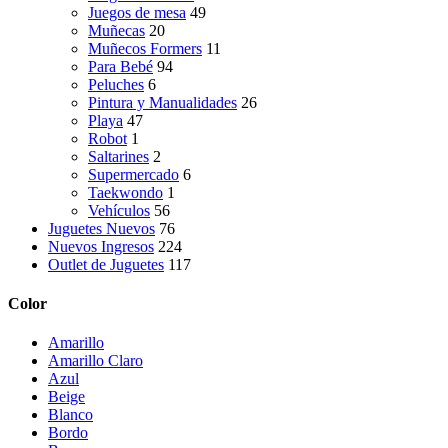
Juegos de mesa
49
Muñecas
20
Muñecos Formers
11
Para Bebé
94
Peluches
6
Pintura y Manualidades
26
Playa
47
Robot
1
Saltarines
2
Supermercado
6
Taekwondo
1
Vehículos
56
Juguetes Nuevos
76
Nuevos Ingresos
224
Outlet de Juguetes
117
Color
Amarillo
Amarillo Claro
Azul
Beige
Blanco
Bordo