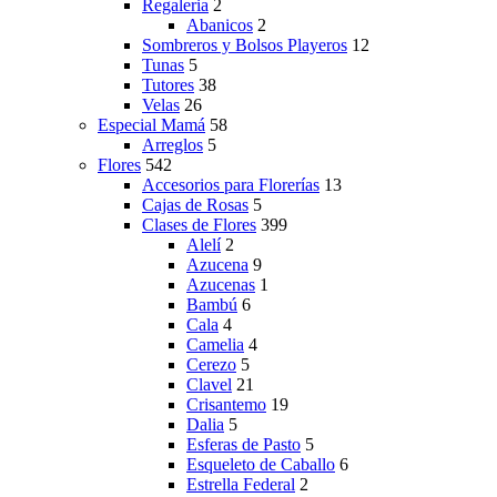
Regaleria
2
Abanicos
2
Sombreros y Bolsos Playeros
12
Tunas
5
Tutores
38
Velas
26
Especial Mamá
58
Arreglos
5
Flores
542
Accesorios para Florerías
13
Cajas de Rosas
5
Clases de Flores
399
Alelí
2
Azucena
9
Azucenas
1
Bambú
6
Cala
4
Camelia
4
Cerezo
5
Clavel
21
Crisantemo
19
Dalia
5
Esferas de Pasto
5
Esqueleto de Caballo
6
Estrella Federal
2