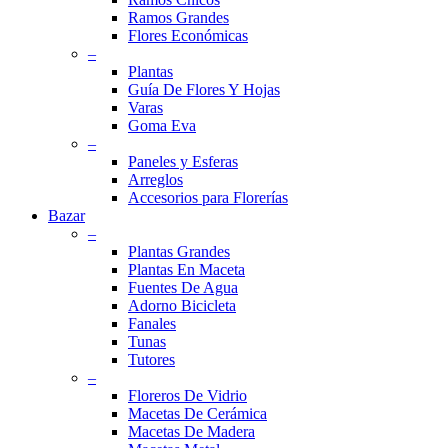
Ramos Grandes
Flores Económicas
–
Plantas
Guía De Flores Y Hojas
Varas
Goma Eva
–
Paneles y Esferas
Arreglos
Accesorios para Florerías
Bazar
–
Plantas Grandes
Plantas En Maceta
Fuentes De Agua
Adorno Bicicleta
Fanales
Tunas
Tutores
–
Floreros De Vidrio
Macetas De Cerámica
Macetas De Madera