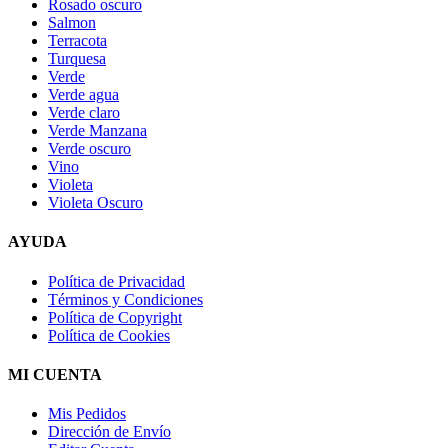
Rosado oscuro
Salmon
Terracota
Turquesa
Verde
Verde agua
Verde claro
Verde Manzana
Verde oscuro
Vino
Violeta
Violeta Oscuro
AYUDA
Política de Privacidad
Términos y Condiciones
Política de Copyright
Política de Cookies
MI CUENTA
Mis Pedidos
Dirección de Envío