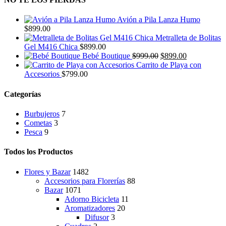
Avión a Pila Lanza Humo
$
899.00
Metralleta de Bolitas
Gel M416 Chica
$
899.00
El
El
Bebé Boutique
$
999.00
$
899.00
precio
precio
Carrito de Playa con
original
actual
Accesorios
$
799.00
era:
es:
$999.00.
$899.00.
Categorías
Burbujeros
7
Cometas
3
Pesca
9
Todos los Productos
Flores y Bazar
1482
Accesorios para Florerías
88
Bazar
1071
Adorno Bicicleta
11
Aromatizadores
20
Difusor
3