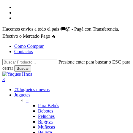
Skip
facebook
to
instagram
main
whatsapp
content
Hacemos envíos a todo el país 🚚📦 - Pagá con Transferencia,
Efectivo o Mercado Pago 🔥
Como Comprar
Contactos
Presione enter para buscar o ESC para
cerrar
Buscar
Close
Search
search
account
3
Menu
🎨Juguetes nuevos
Juguetes
–
Para Bebés
Bebotes
Peluches
Buggys
Muñecas
Belleza