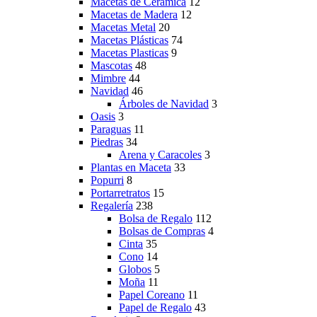
Macetas de Ceramica
12
Macetas de Madera
12
Macetas Metal
20
Macetas Plásticas
74
Macetas Plasticas
9
Mascotas
48
Mimbre
44
Navidad
46
Árboles de Navidad
3
Oasis
3
Paraguas
11
Piedras
34
Arena y Caracoles
3
Plantas en Maceta
33
Popurri
8
Portarretratos
15
Regalería
238
Bolsa de Regalo
112
Bolsas de Compras
4
Cinta
35
Cono
14
Globos
5
Moña
11
Papel Coreano
11
Papel de Regalo
43