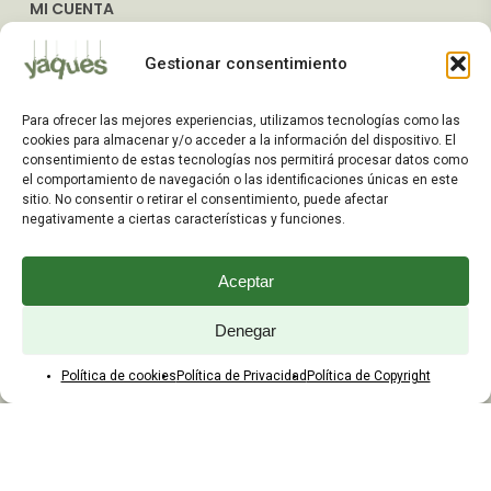
MI CUENTA
Mis Pedidos
Gestionar consentimiento
Dirección de Envío
Editar Cuenta
Para ofrecer las mejores experiencias, utilizamos tecnologías como las
Preguntas Frecuentes
cookies para almacenar y/o acceder a la información del dispositivo. El
consentimiento de estas tecnologías nos permitirá procesar datos como
el comportamiento de navegación o las identificaciones únicas en este
ATENCIÓN AL CLIENTE
sitio. No consentir o retirar el consentimiento, puede afectar
negativamente a ciertas características y funciones.
TELÉFONOS:
2203 7849 / 2208 4326
Aceptar
WhatsApp:
+598 099 344 945
Email:
Denegar
yaques.hnos.srl@gmail.com
Política de cookies
Política de Privacidad
Política de Copyright
HORARIOS DE ATENCIÓN
Lunes a viernes:
8:00 a 17:45
Sábados: