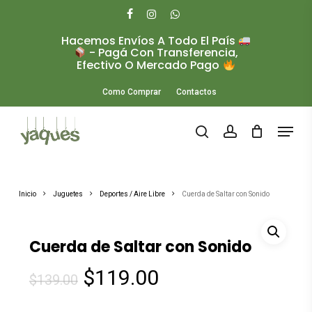
Skip
to
facebook
instagram
whatsapp
main
Hacemos Envíos A Todo El País
Close
content
- Pagá Con Transferencia,
Menu
Efectivo O Mercado Pago
Como Comprar
Contactos
Menu
search
account
Inicio
Juguetes
Deportes / Aire Libre
Cuerda de Saltar con Sonido
Cuerda de Saltar con Sonido
El
El
$
119.00
$
139.00
precio
precio