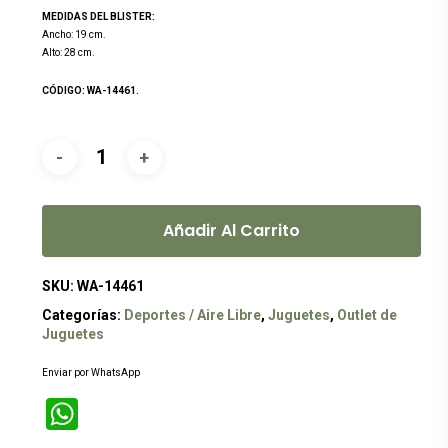
original
actual
MEDIDAS DEL BLISTER:
era:
es:
Ancho: 19 cm.
Alto: 28 cm.
$139.00.
$119.00.
CÓDIGO: WA-14461.
Añadir Al Carrito
SKU:
WA-14461
Categorías:
Deportes / Aire Libre
,
Juguetes
,
Outlet de
Juguetes
Enviar por WhatsApp
WhatsApp