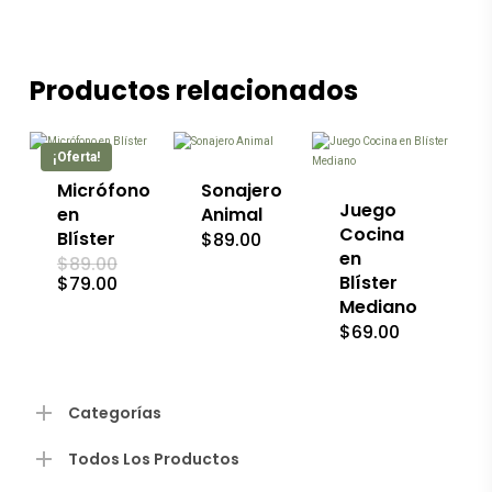
Productos relacionados
Este
producto
tiene
múltiples
¡Oferta!
variantes.
Las
Micrófono
Sonajero
opciones
Juego
en
Animal
se
Cocina
Blíster
$
89.00
pueden
en
El
$
89.00
elegir
precio
El
Blíster
$
79.00
en
original
precio
la
Mediano
era:
actual
página
$
69.00
$89.00.
es:
de
$79.00.
producto
Categorías
Todos Los Productos