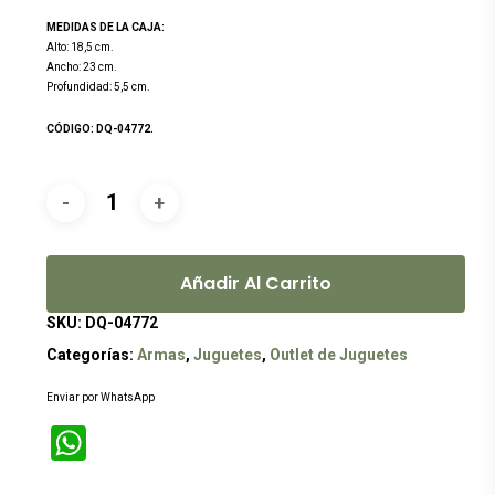
original
actual
MEDIDAS DE LA CAJA:
era:
es:
Alto: 18,5 cm.
Ancho: 23 cm.
$199.00.
$149.00.
Profundidad: 5,5 cm.
CÓDIGO: DQ-04772.
Añadir Al Carrito
SKU:
DQ-04772
Categorías:
Armas
,
Juguetes
,
Outlet de Juguetes
Enviar por WhatsApp
WhatsApp