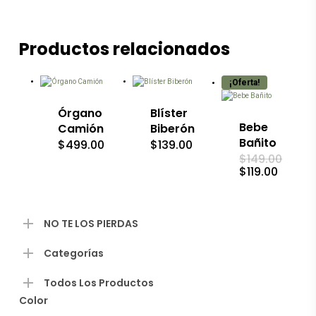
Productos relacionados
Este
producto
¡Oferta!
tiene
múltiples
Órgano
Blíster
variantes.
Las
Bebe
Camión
Biberón
opciones
Bañito
$
499.00
$
139.00
se
$
149.00
pueden
El
El
$
119.00
elegir
precio
precio
en
original
actual
la
era:
es:
página
$149.00.
$119.00
NO TE LOS PIERDAS
de
producto
Categorías
Todos Los Productos
Color