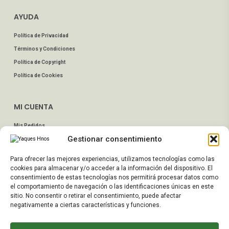
AYUDA
Política de Privacidad
Términos y Condiciones
Política de Copyright
Política de Cookies
MI CUENTA
Mis Pedidos
Gestionar consentimiento
Dirección de Envío
Editar Cuenta
Para ofrecer las mejores experiencias, utilizamos tecnologías como las
Preguntas Frecuentes
cookies para almacenar y/o acceder a la información del dispositivo. El
consentimiento de estas tecnologías nos permitirá procesar datos como
el comportamiento de navegación o las identificaciones únicas en este
ATENCIÓN AL CLIENTE
sitio. No consentir o retirar el consentimiento, puede afectar
negativamente a ciertas características y funciones.
TELÉFONOS:
2203 7849 / 2208 4326