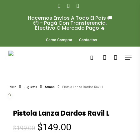
Skip
to
facebook
instagram
whatsapp
main
Hacemos Envíos A Todo El País 🚚
Close
content
📦 - Pagá Con Transferencia,
Menu
Efectivo O Mercado Pago 🔥
Como Comprar
Contactos
Menu
search
account
Inicio
Juguetes
Armas
Pistola Lanza Dardos Ravil L
🔍
Pistola Lanza Dardos Ravil L
El
El
$
149.00
$
199.00
precio
precio