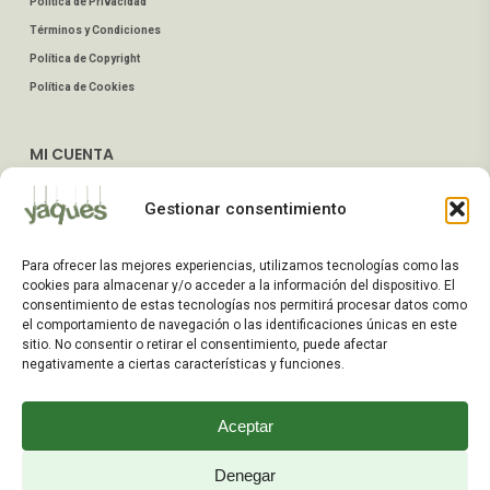
Política de Privacidad
Términos y Condiciones
Política de Copyright
Política de Cookies
MI CUENTA
Mis Pedidos
Gestionar consentimiento
Dirección de Envío
Editar Cuenta
Para ofrecer las mejores experiencias, utilizamos tecnologías como las
Preguntas Frecuentes
cookies para almacenar y/o acceder a la información del dispositivo. El
consentimiento de estas tecnologías nos permitirá procesar datos como
el comportamiento de navegación o las identificaciones únicas en este
ATENCIÓN AL CLIENTE
sitio. No consentir o retirar el consentimiento, puede afectar
negativamente a ciertas características y funciones.
TELÉFONOS:
2203 7849 / 2208 4326
Aceptar
WhatsApp:
+598 099 344 945
Email:
Denegar
yaques.hnos.srl@gmail.com