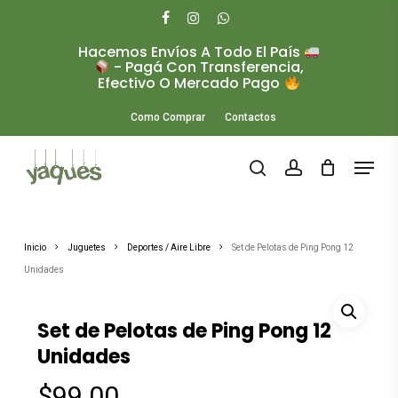
Skip
to
facebook
instagram
whatsapp
main
Hacemos Envíos A Todo El País
Close
content
- Pagá Con Transferencia,
Menu
Efectivo O Mercado Pago
Como Comprar
Contactos
Menu
search
account
Inicio
Juguetes
Deportes / Aire Libre
Set de Pelotas de Ping Pong 12
Unidades
Set de Pelotas de Ping Pong 12
Unidades
$
99.00