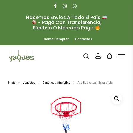
Skip
to
facebook
instagram
whatsapp
main
Hacemos Envíos A Todo El País
Close
content
- Pagá Con Transferencia,
Menu
Efectivo O Mercado Pago
Como Comprar
Contactos
Menu
search
account
Inicio
Juguetes
Deportes / Aire Libre
Aro Basketball Extensible