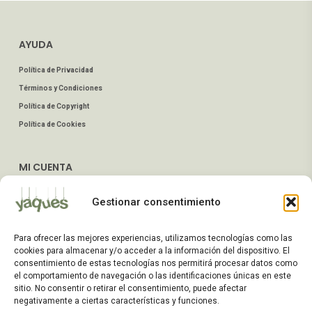
AYUDA
Política de Privacidad
Términos y Condiciones
Política de Copyright
Política de Cookies
MI CUENTA
Mis Pedidos
Gestionar consentimiento
Dirección de Envío
Editar Cuenta
Para ofrecer las mejores experiencias, utilizamos tecnologías como las
Preguntas Frecuentes
cookies para almacenar y/o acceder a la información del dispositivo. El
consentimiento de estas tecnologías nos permitirá procesar datos como
el comportamiento de navegación o las identificaciones únicas en este
ATENCIÓN AL CLIENTE
sitio. No consentir o retirar el consentimiento, puede afectar
negativamente a ciertas características y funciones.