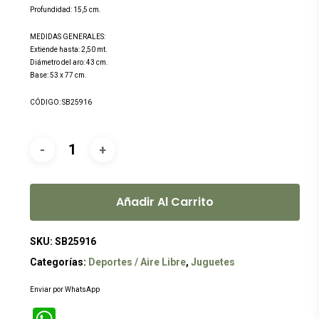
Profundidad: 15,5 cm.
MEDIDAS GENERALES:
Extiende hasta: 2,50 mt.
Diámetro del aro: 43 cm.
Base: 53 x 77 cm.
CÓDIGO: SB25916
Añadir Al Carrito
SKU:
SB25916
Categorías:
Deportes / Aire Libre
,
Juguetes
Enviar por WhatsApp