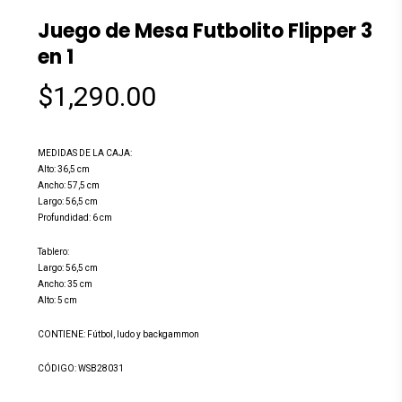
Juego de Mesa Futbolito Flipper 3
en 1
$
1,290.00
MEDIDAS DE LA CAJA:
Alto: 36,5 cm
Ancho: 57,5 cm
Largo: 56,5 cm
Profundidad: 6 cm
Tablero:
Largo: 56,5 cm
Ancho: 35 cm
Alto: 5 cm
CONTIENE: Fútbol, ludo y backgammon
CÓDIGO: WSB28031