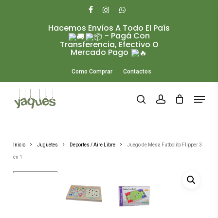
Skip
to
facebook
instagram
whatsapp
main
Hacemos Envíos A Todo El País
Close
content
- Pagá Con
Menu
Transferencia, Efectivo O
Mercado Pago
Como Comprar
Contactos
Menu
search
account
Inicio
Juguetes
Deportes / Aire Libre
Juego de Mesa Futbolito Flipper 3
en 1