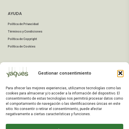
AYUDA
Política de Privacidad
Términos y Condiciones
Política de Copyright
Política de Cookies
MI CUENTA
Gestionar consentimiento
Mis Pedidos
Dirección de Envío
Para ofrecer las mejores experiencias, utilizamos tecnologías como las
Editar Cuenta
cookies para almacenar y/o acceder a la información del dispositivo. El
Preguntas Frecuentes
consentimiento de estas tecnologías nos permitirá procesar datos como
el comportamiento de navegación o las identificaciones únicas en este
sitio. No consentir o retirar el consentimiento, puede afectar
negativamente a ciertas características y funciones.
ATENCIÓN AL CLIENTE
TELÉFONOS: