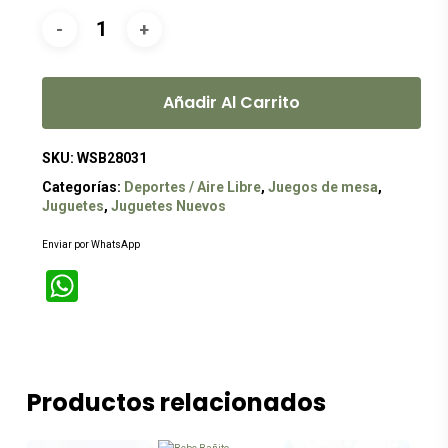
Añadir Al Carrito
SKU:
WSB28031
Categorías:
Deportes / Aire Libre
,
Juegos de mesa
,
Juguetes
,
Juguetes Nuevos
Enviar por WhatsApp
WhatsApp
Productos relacionados
Este
producto
tiene