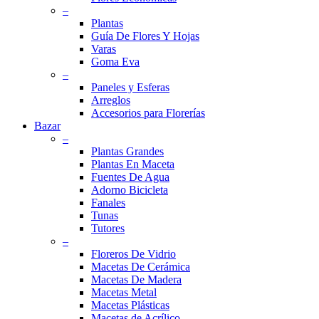
–
Plantas
Guía De Flores Y Hojas
Varas
Goma Eva
–
Paneles y Esferas
Arreglos
Accesorios para Florerías
Bazar
–
Plantas Grandes
Plantas En Maceta
Fuentes De Agua
Adorno Bicicleta
Fanales
Tunas
Tutores
–
Floreros De Vidrio
Macetas De Cerámica
Macetas De Madera
Macetas Metal
Macetas Plásticas
Macetas de Acrílico