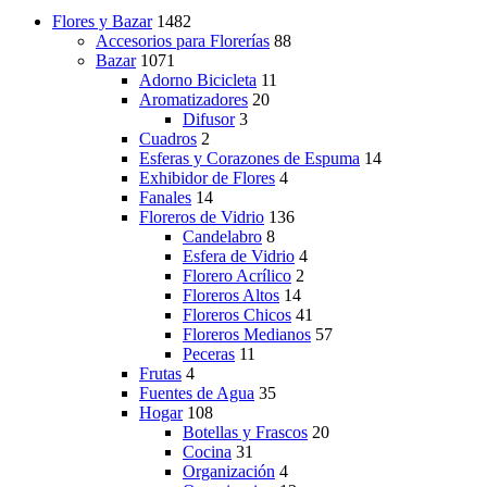
Flores y Bazar
1482
Accesorios para Florerías
88
Bazar
1071
Adorno Bicicleta
11
Aromatizadores
20
Difusor
3
Cuadros
2
Esferas y Corazones de Espuma
14
Exhibidor de Flores
4
Fanales
14
Floreros de Vidrio
136
Candelabro
8
Esfera de Vidrio
4
Florero Acrílico
2
Floreros Altos
14
Floreros Chicos
41
Floreros Medianos
57
Peceras
11
Frutas
4
Fuentes de Agua
35
Hogar
108
Botellas y Frascos
20
Cocina
31
Organización
4