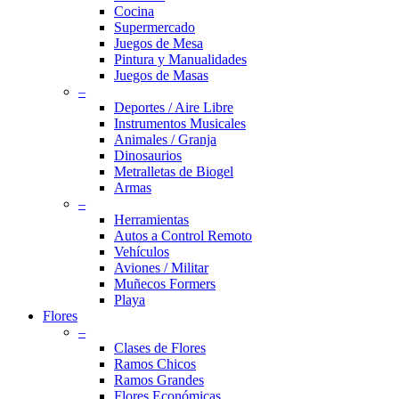
Cocina
Supermercado
Juegos de Mesa
Pintura y Manualidades
Juegos de Masas
–
Deportes / Aire Libre
Instrumentos Musicales
Animales / Granja
Dinosaurios
Metralletas de Biogel
Armas
–
Herramientas
Autos a Control Remoto
Vehículos
Aviones / Militar
Muñecos Formers
Playa
Flores
–
Clases de Flores
Ramos Chicos
Ramos Grandes
Flores Económicas