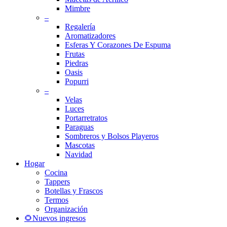
Mimbre
–
Regalería
Aromatizadores
Esferas Y Corazones De Espuma
Frutas
Piedras
Oasis
Popurri
–
Velas
Luces
Portarretratos
Paraguas
Sombreros y Bolsos Playeros
Mascotas
Navidad
Hogar
Cocina
Tappers
Botellas y Frascos
Termos
Organización
🌻Nuevos ingresos