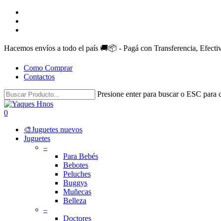
Skip
facebook
to
instagram
main
whatsapp
content
Hacemos envíos a todo el país 🚚📦 - Pagá con Transferencia, Efect
Como Comprar
Contactos
Presione enter para buscar o ESC para c
Close
Search
search
account
0
Menu
🎨Juguetes nuevos
Juguetes
–
Para Bebés
Bebotes
Peluches
Buggys
Muñecas
Belleza
–
Doctores