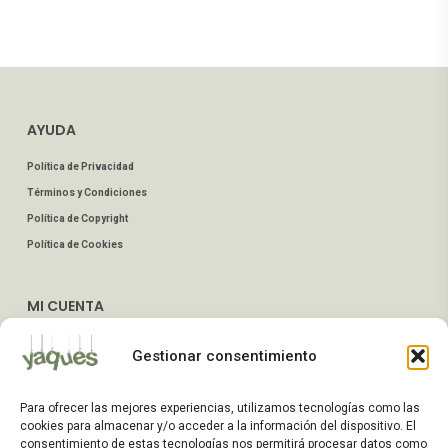
AYUDA
Política de Privacidad
Términos y Condiciones
Política de Copyright
Política de Cookies
MI CUENTA
Mis Pedidos
Gestionar consentimiento
Dirección de Envío
Editar Cuenta
Para ofrecer las mejores experiencias, utilizamos tecnologías como las
Preguntas Frecuentes
cookies para almacenar y/o acceder a la información del dispositivo. El
consentimiento de estas tecnologías nos permitirá procesar datos como