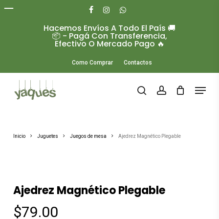
Skip
to
facebook
instagram
whatsapp
main
Hacemos Envíos A Todo El País 🚚
Close
content
📦 - Pagá Con Transferencia,
Menu
Efectivo O Mercado Pago 🔥
Como Comprar
Contactos
Menu
search
account
Inicio
Juguetes
Juegos de mesa
Ajedrez Magnético Plegable
Ajedrez Magnético Plegable
$
79.00