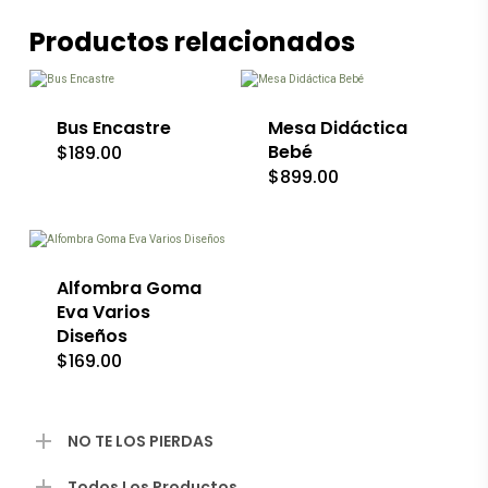
Productos relacionados
Bus Encastre
Mesa Didáctica
Bebé
$
189.00
$
899.00
Este
producto
tiene
múltiples
variantes.
Las
Alfombra Goma
opciones
Eva Varios
se
Diseños
pueden
$
169.00
elegir
en
la
página
de
NO TE LOS PIERDAS
producto
Todos Los Productos