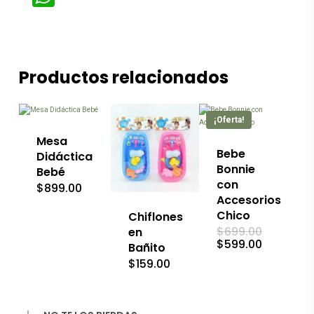
Productos relacionados
Este
producto
tiene
¡Oferta!
múltiples
variantes.
Mesa
Las
Este
Bebe
Didáctica
opciones
producto
Bonnie
Bebé
se
tiene
con
$
899.00
pueden
múltiples
Accesorios
elegir
variantes.
en
Chico
Las
Chiflones
la
opciones
El
$
699.00
en
página
se
precio
El
$
599.00
Bañito
de
original
pueden
precio
$
159.00
era:
producto
actual
elegir
$699.00.
es:
en
$599.00.
la
página
de