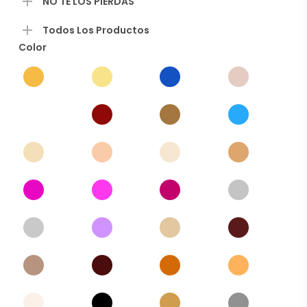
NO TE LOS PIERDAS
producto
Todos Los Productos
Color