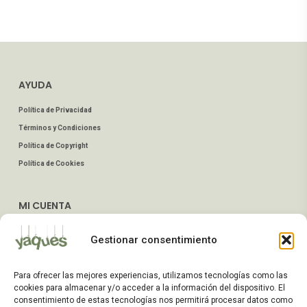
AYUDA
Política de Privacidad
Términos y Condiciones
Política de Copyright
Política de Cookies
MI CUENTA
Mis Pedidos
Gestionar consentimiento
Dirección de Envío
Editar Cuenta
Para ofrecer las mejores experiencias, utilizamos tecnologías como las
Preguntas Frecuentes
cookies para almacenar y/o acceder a la información del dispositivo. El
consentimiento de estas tecnologías nos permitirá procesar datos como