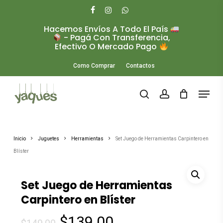
Skip
to
facebook
instagram
whatsapp
main
Hacemos Envíos A Todo El País
Close
content
- Pagá Con Transferencia,
Menu
Efectivo O Mercado Pago
Como Comprar
Contactos
Menu
search
account
Inicio
Juguetes
Herramientas
Set Juego de Herramientas Carpintero en
Blíster
Set Juego de Herramientas
Carpintero en Blíster
El
El
$
139.00