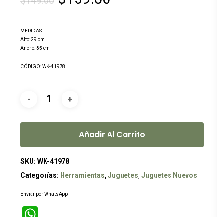
$
149.00
precio
precio
original
actual
MEDIDAS:
era:
es:
Alto: 29 cm
Ancho: 35 cm
$149.00.
$139.00.
CÓDIGO: WK-41978
Añadir Al Carrito
SKU:
WK-41978
Categorías:
Herramientas
,
Juguetes
,
Juguetes Nuevos
Enviar por WhatsApp
WhatsApp