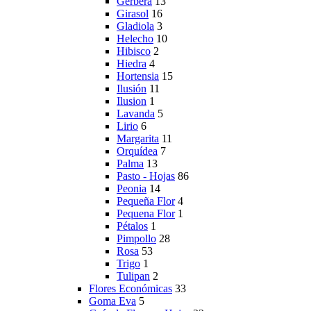
Gerbera
13
Girasol
16
Gladiola
3
Helecho
10
Hibisco
2
Hiedra
4
Hortensia
15
Ilusión
11
Ilusion
1
Lavanda
5
Lirio
6
Margarita
11
Orquídea
7
Palma
13
Pasto - Hojas
86
Peonia
14
Pequeña Flor
4
Pequena Flor
1
Pétalos
1
Pimpollo
28
Rosa
53
Trigo
1
Tulipan
2
Flores Económicas
33
Goma Eva
5