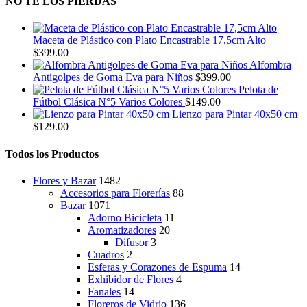
NO TE LOS PIERDAS
Maceta de Plástico con Plato Encastrable 17,5cm Alto
$
399.00
Alfombra
Antigolpes de Goma Eva para Niños
$
399.00
Pelota de
Fútbol Clásica N°5 Varios Colores
$
149.00
Lienzo para Pintar 40x50 cm
$
129.00
Todos los Productos
Flores y Bazar
1482
Accesorios para Florerías
88
Bazar
1071
Adorno Bicicleta
11
Aromatizadores
20
Difusor
3
Cuadros
2
Esferas y Corazones de Espuma
14
Exhibidor de Flores
4
Fanales
14
Floreros de Vidrio
136