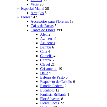
Velas
26
Especial Mamá
58
Arreglos
5
Flores
542
Accesorios para Florerías
13
Cajas de Rosas
5
Clases de Flores
399
Alelí
2
Azucena
9
Azucenas
1
Bambú
6
Cala
4
Camelia
4
Cerezo
5
Clavel
21
Crisantemo
19
Dalia
5
Esferas de Pasto
5
Esqueleto de Caballo
6
Estrella Federal
2
Eucalipto
12
Fantasía Brillante
1
Flor Silvestre
8
Flores Secas
22