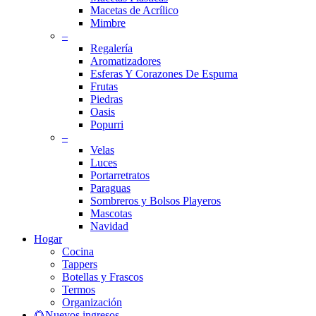
Macetas de Acrílico
Mimbre
–
Regalería
Aromatizadores
Esferas Y Corazones De Espuma
Frutas
Piedras
Oasis
Popurri
–
Velas
Luces
Portarretratos
Paraguas
Sombreros y Bolsos Playeros
Mascotas
Navidad
Hogar
Cocina
Tappers
Botellas y Frascos
Termos
Organización
🌻Nuevos ingresos