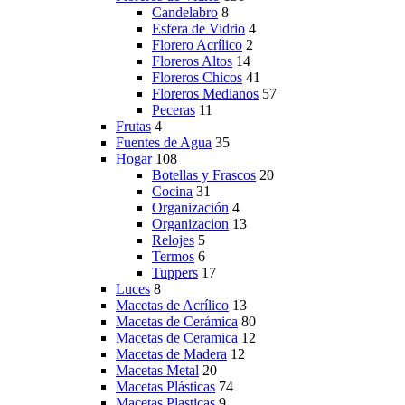
Candelabro
8
Esfera de Vidrio
4
Florero Acrílico
2
Floreros Altos
14
Floreros Chicos
41
Floreros Medianos
57
Peceras
11
Frutas
4
Fuentes de Agua
35
Hogar
108
Botellas y Frascos
20
Cocina
31
Organización
4
Organizacion
13
Relojes
5
Termos
6
Tuppers
17
Luces
8
Macetas de Acrílico
13
Macetas de Cerámica
80
Macetas de Ceramica
12
Macetas de Madera
12
Macetas Metal
20
Macetas Plásticas
74
Macetas Plasticas
9