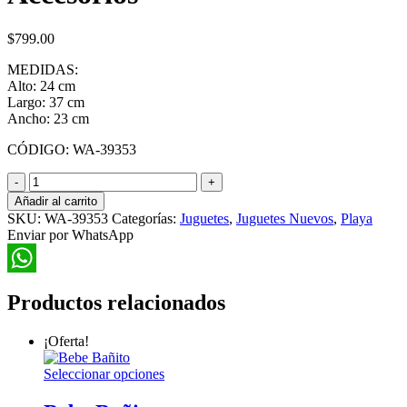
$
799.00
MEDIDAS:
Alto: 24 cm
Largo: 37 cm
Ancho: 23 cm
CÓDIGO: WA-39353
Carrito
de
Añadir al carrito
Playa
SKU:
WA-39353
Categorías:
Juguetes
,
Juguetes Nuevos
,
Playa
con
Enviar por WhatsApp
Accesorios
cantidad
WhatsApp
Productos relacionados
¡Oferta!
Este
Seleccionar opciones
producto
tiene