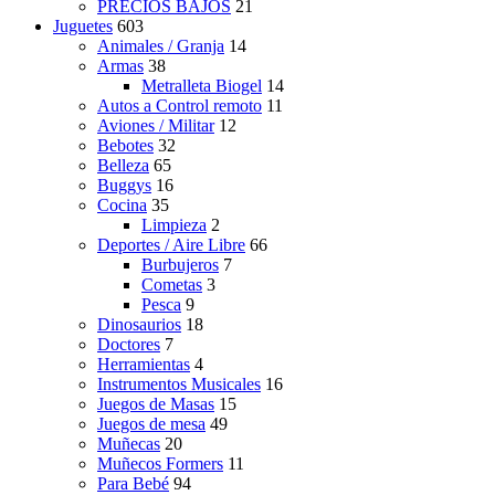
PRECIOS BAJOS
21
Juguetes
603
Animales / Granja
14
Armas
38
Metralleta Biogel
14
Autos a Control remoto
11
Aviones / Militar
12
Bebotes
32
Belleza
65
Buggys
16
Cocina
35
Limpieza
2
Deportes / Aire Libre
66
Burbujeros
7
Cometas
3
Pesca
9
Dinosaurios
18
Doctores
7
Herramientas
4
Instrumentos Musicales
16
Juegos de Masas
15
Juegos de mesa
49
Muñecas
20
Muñecos Formers
11
Para Bebé
94