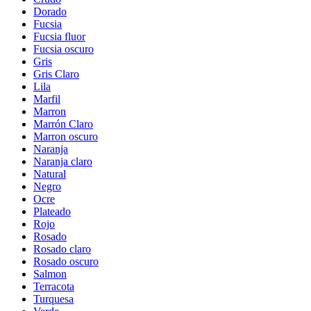
Dorado
Fucsia
Fucsia fluor
Fucsia oscuro
Gris
Gris Claro
Lila
Marfil
Marron
Marrón Claro
Marron oscuro
Naranja
Naranja claro
Natural
Negro
Ocre
Plateado
Rojo
Rosado
Rosado claro
Rosado oscuro
Salmon
Terracota
Turquesa