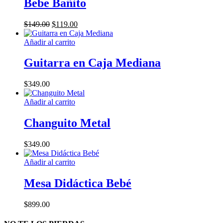
Bebe Bañito
múltiples
variantes.
El
El
$
149.00
$
119.00
Las
precio
precio
opciones
original
actual
Añadir al carrito
se
era:
es:
pueden
$149.00.
$119.00.
Guitarra en Caja Mediana
elegir
en
la
$
349.00
página
de
Añadir al carrito
producto
Changuito Metal
$
349.00
Añadir al carrito
Mesa Didáctica Bebé
$
899.00