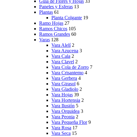
Guía de Flores y Hojas
33
Paneles y Esferas
13
Plantas
61
Planta Colgante
19
Ramo Hojas
27
Ramos Chicos
105
Ramos Grandes
60
Varas
128
Vara Alelí
2
Vara Azucena
3
Vara Cala
2
Vara Clavel
2
Vara Cola de Zorro
7
Vara Crisantemo
4
Vara Gerbera
4
Vara Girasol
6
Vara Gladiolo
2
Vara Hojas
39
Vara Hortensia
2
Vara Ilusión
5
Vara Orquidea
3
Vara Peonia
2
Vara Pequeña Flor
9
Vara Rosa
17
Vara Seca
15