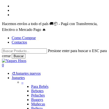
Skip
facebook
to
instagram
main
whatsapp
content
Hacemos envíos a todo el país 🚚📦 - Pagá con Transferencia,
Efectivo o Mercado Pago 🔥
Como Comprar
Contactos
Presione enter para buscar o ESC para
cerrar
Buscar
Close
Search
search
account
0
Menu
🎨Juguetes nuevos
Juguetes
–
Para Bebés
Bebotes
Peluches
Buggys
Muñecas
Belleza