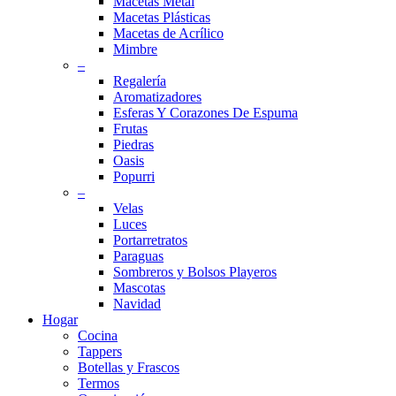
Macetas Metal
Macetas Plásticas
Macetas de Acrílico
Mimbre
–
Regalería
Aromatizadores
Esferas Y Corazones De Espuma
Frutas
Piedras
Oasis
Popurri
–
Velas
Luces
Portarretratos
Paraguas
Sombreros y Bolsos Playeros
Mascotas
Navidad
Hogar
Cocina
Tappers
Botellas y Frascos
Termos