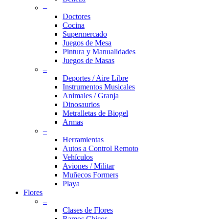
–
Doctores
Cocina
Supermercado
Juegos de Mesa
Pintura y Manualidades
Juegos de Masas
–
Deportes / Aire Libre
Instrumentos Musicales
Animales / Granja
Dinosaurios
Metralletas de Biogel
Armas
–
Herramientas
Autos a Control Remoto
Vehículos
Aviones / Militar
Muñecos Formers
Playa
Flores
–
Clases de Flores
Ramos Chicos