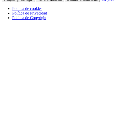
Política de cookies
Política de Privacidad
Política de Copyright
Skip
to
main
content