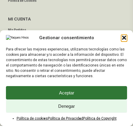
Política de Cookies
MI CUENTA
Mis Pedidos
Gestionar consentimiento
Dirección de Envío
Editar Cuenta
Para ofrecer las mejores experiencias, utilizamos tecnologías como las
Preguntas Frecuentes
cookies para almacenar y/o acceder a la información del dispositivo. El
consentimiento de estas tecnologías nos permitirá procesar datos como
el comportamiento de navegación o las identificaciones únicas en este
ATENCIÓN AL CLIENTE
sitio. No consentir o retirar el consentimiento, puede afectar
negativamente a ciertas características y funciones.
TELÉFONOS:
2203 7849 / 2208 4326
Aceptar
WhatsApp:
+598 099 344 945
Email:
Denegar
yaques.hnos.srl@gmail.com
Política de cookies
Política de Privacidad
Política de Copyright
HORARIOS DE ATENCIÓN