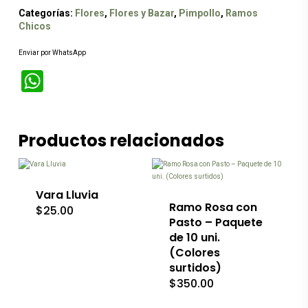
Categorías:
Flores
,
Flores y Bazar
,
Pimpollo
,
Ramos
Chicos
Enviar por WhatsApp
WhatsApp
Este
Productos relacionados
producto
tiene
múltiples
variantes.
Las
Vara Lluvia
opciones
Ramo Rosa con
$
25.00
se
Pasto – Paquete
pueden
de 10 uni.
elegir
(Colores
en
la
surtidos)
página
$
350.00
Este
de
producto
producto