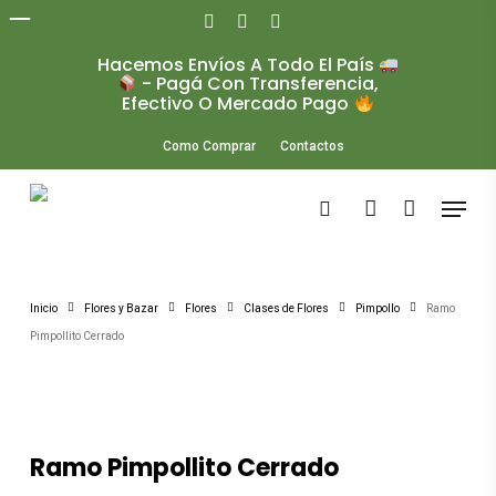
Skip
to
facebook
instagram
whatsapp
main
Hacemos Envíos A Todo El País
Close
content
- Pagá Con Transferencia,
Menu
Efectivo O Mercado Pago
Como Comprar
Contactos
Menu
search
account
Inicio
Flores y Bazar
Flores
Clases de Flores
Pimpollo
Ramo
Pimpollito Cerrado
Ramo Pimpollito Cerrado