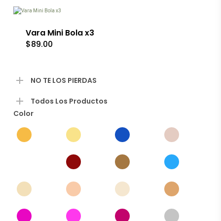
tiene
múltiples
variantes.
Las
Vara Mini Bola x3
opciones
$
89.00
se
pueden
elegir
en
NO TE LOS PIERDAS
la
página
Todos Los Productos
de
producto
Color