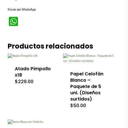
Enviar por WhatsApp
WhatsApp
Este
Productos relacionados
producto
tiene
múltiples
variantes.
Las
Atado Pimpollo
opciones
Papel Celofán
x18
se
Blanco –
$
229.00
pueden
Paquete de 5
elegir
uni. (Diseños
en
la
surtidos)
página
$
50.00
Este
de
producto
producto
tiene
múltiples
variantes.