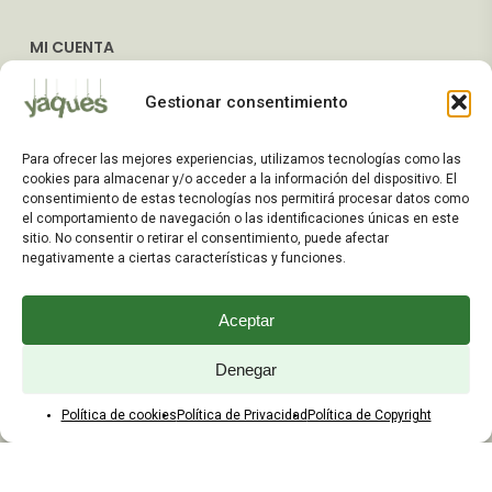
MI CUENTA
Mis Pedidos
Gestionar consentimiento
Dirección de Envío
Editar Cuenta
Para ofrecer las mejores experiencias, utilizamos tecnologías como las
Preguntas Frecuentes
cookies para almacenar y/o acceder a la información del dispositivo. El
consentimiento de estas tecnologías nos permitirá procesar datos como
el comportamiento de navegación o las identificaciones únicas en este
ATENCIÓN AL CLIENTE
sitio. No consentir o retirar el consentimiento, puede afectar
negativamente a ciertas características y funciones.
TELÉFONOS:
2203 7849 / 2208 4326
Aceptar
WhatsApp:
+598 099 344 945
Email:
Denegar
yaques.hnos.srl@gmail.com
Política de cookies
Política de Privacidad
Política de Copyright
HORARIOS DE ATENCIÓN
Lunes a viernes: