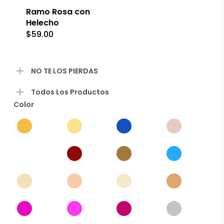
Las
Ramo Rosa con
opciones
Helecho
se
$
59.00
pueden
elegir
en
la
NO TE LOS PIERDAS
página
de
producto
Todos Los Productos
Color