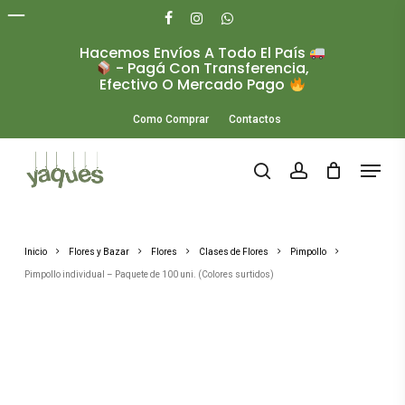
Skip
to
facebook
instagram
whatsapp
main
Hacemos Envíos A Todo El País
Close
content
- Pagá Con Transferencia,
Menu
Efectivo O Mercado Pago
Como Comprar
Contactos
Menu
search
account
Inicio
Flores y Bazar
Flores
Clases de Flores
Pimpollo
Pimpollo individual – Paquete de 100 uni. (Colores surtidos)