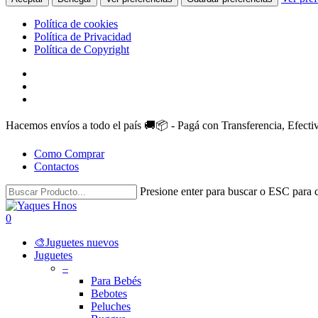
Política de cookies
Política de Privacidad
Política de Copyright
Skip
facebook
to
instagram
main
whatsapp
content
Hacemos envíos a todo el país 🚚📦 - Pagá con Transferencia, Efect
Como Comprar
Contactos
Presione enter para buscar o ESC para c
Close
Search
search
account
0
Menu
🎨Juguetes nuevos
Juguetes
–
Para Bebés
Bebotes
Peluches