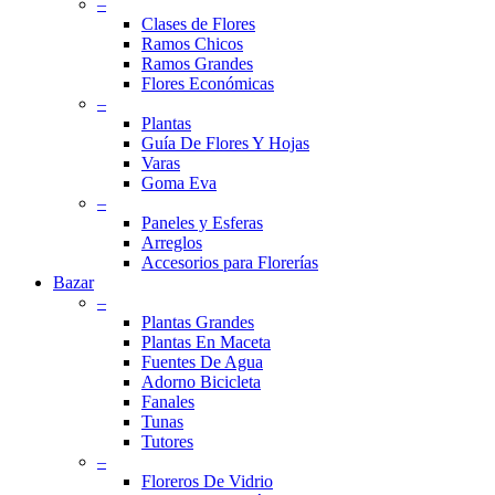
–
Clases de Flores
Ramos Chicos
Ramos Grandes
Flores Económicas
–
Plantas
Guía De Flores Y Hojas
Varas
Goma Eva
–
Paneles y Esferas
Arreglos
Accesorios para Florerías
Bazar
–
Plantas Grandes
Plantas En Maceta
Fuentes De Agua
Adorno Bicicleta
Fanales
Tunas
Tutores
–
Floreros De Vidrio