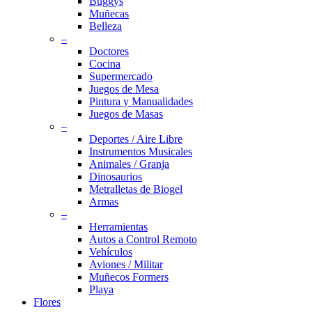
Buggys
Muñecas
Belleza
–
Doctores
Cocina
Supermercado
Juegos de Mesa
Pintura y Manualidades
Juegos de Masas
–
Deportes / Aire Libre
Instrumentos Musicales
Animales / Granja
Dinosaurios
Metralletas de Biogel
Armas
–
Herramientas
Autos a Control Remoto
Vehículos
Aviones / Militar
Muñecos Formers
Playa
Flores