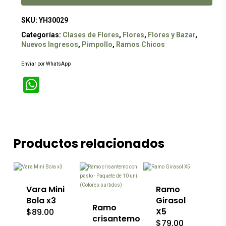
SKU:
YH30029
Categorías:
Clases de Flores
,
Flores
,
Flores y Bazar
,
Nuevos Ingresos
,
Pimpollo
,
Ramos Chicos
Enviar por WhatsApp
WhatsApp
Productos relacionados
Este
producto
tiene
múltiples
variantes.
Las
Vara Mini
Ramo
opciones
Bola x3
Girasol
se
Ramo
X5
$
89.00
pueden
crisantemo
$
79.00
elegir