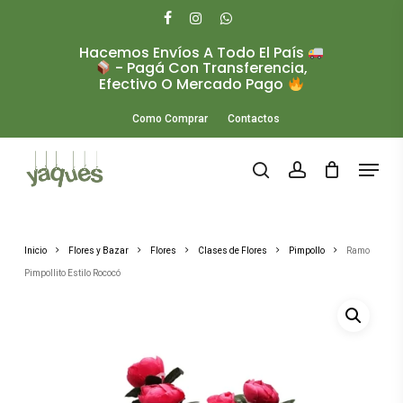
Skip
to
facebook
instagram
whatsapp
main
Hacemos Envíos A Todo El País
Close
content
- Pagá Con Transferencia,
Menu
Efectivo O Mercado Pago
Como Comprar
Contactos
Menu
search
account
Inicio
Flores y Bazar
Flores
Clases de Flores
Pimpollo
Ramo
Pimpollito Estilo Rococó