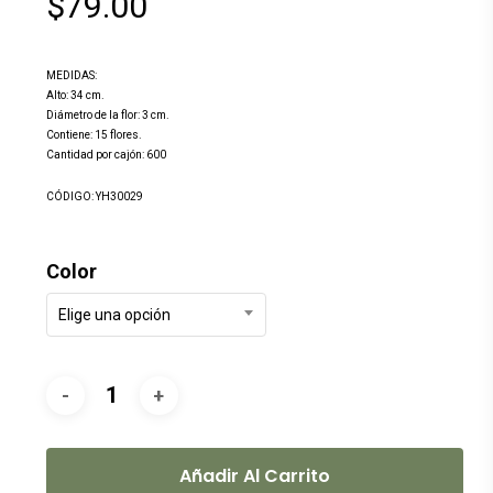
$
79.00
MEDIDAS:
Alto: 34 cm.
Diámetro de la flor: 3 cm.
Contiene: 15 flores.
Cantidad por cajón: 600
CÓDIGO: YH30029
Color
Elige una opción
Añadir Al Carrito