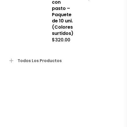
con
en
pasto –
la
página
Paquete
de
de 10 uni.
producto
(Colores
surtidos)
$
320.00
Todos Los Productos