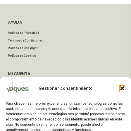
AYUDA
Política de Privacidad
Términos y Condiciones
Política de Copyright
Política de Cookies
MI CUENTA
Mis Pedidos
Gestionar consentimiento
Dirección de Envío
Editar Cuenta
Para ofrecer las mejores experiencias, utilizamos tecnologías como las
Preguntas Frecuentes
cookies para almacenar y/o acceder a la información del dispositivo. El
consentimiento de estas tecnologías nos permitirá procesar datos como
el comportamiento de navegación o las identificaciones únicas en este
ATENCIÓN AL CLIENTE
sitio. No consentir o retirar el consentimiento, puede afectar
negativamente a ciertas características y funciones.