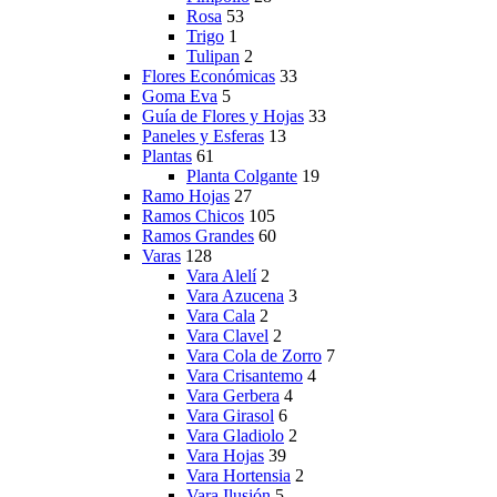
Rosa
53
Trigo
1
Tulipan
2
Flores Económicas
33
Goma Eva
5
Guía de Flores y Hojas
33
Paneles y Esferas
13
Plantas
61
Planta Colgante
19
Ramo Hojas
27
Ramos Chicos
105
Ramos Grandes
60
Varas
128
Vara Alelí
2
Vara Azucena
3
Vara Cala
2
Vara Clavel
2
Vara Cola de Zorro
7
Vara Crisantemo
4
Vara Gerbera
4
Vara Girasol
6
Vara Gladiolo
2
Vara Hojas
39
Vara Hortensia
2
Vara Ilusión
5