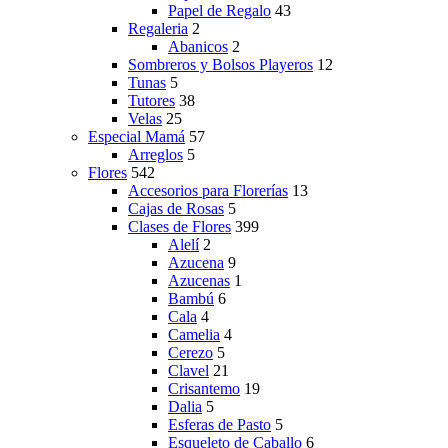
Papel de Regalo
43
Regaleria
2
Abanicos
2
Sombreros y Bolsos Playeros
12
Tunas
5
Tutores
38
Velas
25
Especial Mamá
57
Arreglos
5
Flores
542
Accesorios para Florerías
13
Cajas de Rosas
5
Clases de Flores
399
Alelí
2
Azucena
9
Azucenas
1
Bambú
6
Cala
4
Camelia
4
Cerezo
5
Clavel
21
Crisantemo
19
Dalia
5
Esferas de Pasto
5
Esqueleto de Caballo
6