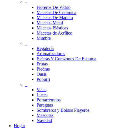
–
Floreros De Vidrio
Macetas De Cerámica
Macetas De Madera
Macetas Metal
Macetas Plásticas
Macetas de Acrílico
Mimbre
–
Regalería
Aromatizadores
Esferas Y Corazones De Espuma
Frutas
Piedras
Oasis
Popurri
–
Velas
Luces
Portarretratos
Paraguas
Sombreros y Bolsos Playeros
Mascotas
Navidad
Hogar