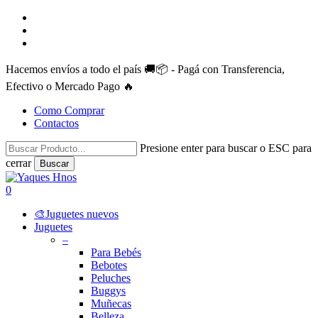
Skip
facebook
to
instagram
main
whatsapp
content
Hacemos envíos a todo el país 🚚📦 - Pagá con Transferencia,
Efectivo o Mercado Pago 🔥
Como Comprar
Contactos
Presione enter para buscar o ESC para
cerrar
Buscar
Close
Search
search
account
0
Menu
🎨Juguetes nuevos
Juguetes
–
Para Bebés
Bebotes
Peluches
Buggys
Muñecas
Belleza