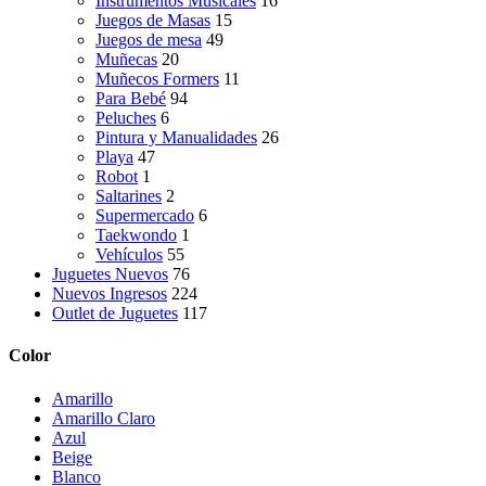
Instrumentos Musicales
16
Juegos de Masas
15
Juegos de mesa
49
Muñecas
20
Muñecos Formers
11
Para Bebé
94
Peluches
6
Pintura y Manualidades
26
Playa
47
Robot
1
Saltarines
2
Supermercado
6
Taekwondo
1
Vehículos
55
Juguetes Nuevos
76
Nuevos Ingresos
224
Outlet de Juguetes
117
Color
Amarillo
Amarillo Claro
Azul
Beige
Blanco