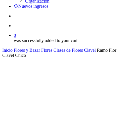
Organización
🌻Nuevos ingresos
search
account
0
was successfully added to your cart.
Inicio
Flores y Bazar
Flores
Clases de Flores
Clavel
Ramo Flor
Clavel Chico