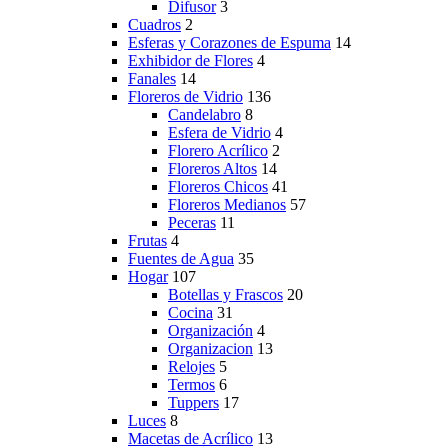
Difusor
3
Cuadros
2
Esferas y Corazones de Espuma
14
Exhibidor de Flores
4
Fanales
14
Floreros de Vidrio
136
Candelabro
8
Esfera de Vidrio
4
Florero Acrílico
2
Floreros Altos
14
Floreros Chicos
41
Floreros Medianos
57
Peceras
11
Frutas
4
Fuentes de Agua
35
Hogar
107
Botellas y Frascos
20
Cocina
31
Organización
4
Organizacion
13
Relojes
5
Termos
6
Tuppers
17
Luces
8
Macetas de Acrílico
13