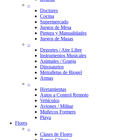
–
Doctores
Cocina
Supermercado
Juegos de Mesa
Pintura y Manualidades
Juegos de Masas
–
Deportes / Aire Libre
Instrumentos Musicales
Animales / Granja
Dinosaurios
Metralletas de Biogel
Armas
–
Herramientas
Autos a Control Remoto
Vehículos
Aviones / Militar
Muñecos Formers
Playa
Flores
–
Clases de Flores
Ramos Chicos