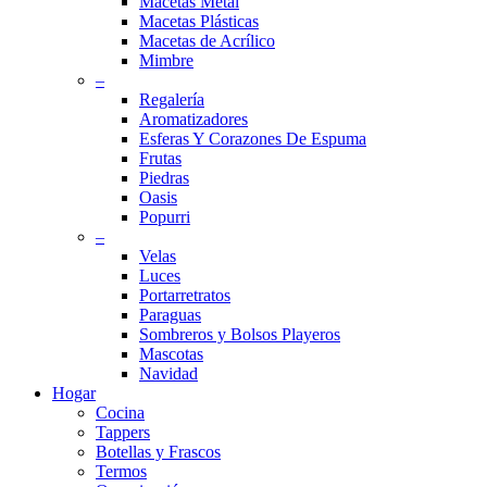
Macetas Metal
Macetas Plásticas
Macetas de Acrílico
Mimbre
–
Regalería
Aromatizadores
Esferas Y Corazones De Espuma
Frutas
Piedras
Oasis
Popurri
–
Velas
Luces
Portarretratos
Paraguas
Sombreros y Bolsos Playeros
Mascotas
Navidad
Hogar
Cocina
Tappers
Botellas y Frascos
Termos