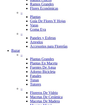
Ramos Grandes
Flores Económicas
–
Plantas
Guía De Flores Y Hojas
Varas
Goma Eva
–
Paneles y Esferas
Arreglos
Accesorios para Florerías
Bazar
–
Plantas Grandes
Plantas En Maceta
Fuentes De Agua
Adorno Bicicleta
Fanales
Tunas
Tutores
–
Floreros De Vidrio
Macetas De Cerámica
Macetas De Madera