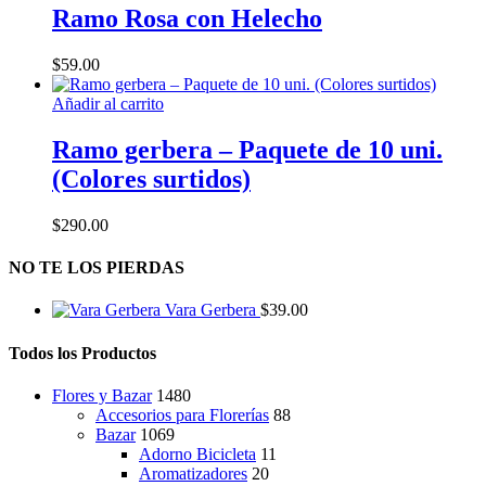
tiene
Ramo Rosa con Helecho
múltiples
variantes.
$
59.00
Las
opciones
Añadir al carrito
se
pueden
Ramo gerbera – Paquete de 10 uni.
elegir
en
(Colores surtidos)
la
página
$
290.00
de
producto
NO TE LOS PIERDAS
Vara Gerbera
$
39.00
Todos los Productos
Flores y Bazar
1480
Accesorios para Florerías
88
Bazar
1069
Adorno Bicicleta
11
Aromatizadores
20