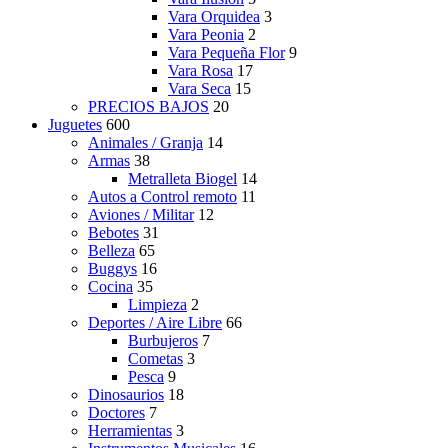
Vara Orquidea
3
Vara Peonia
2
Vara Pequeña Flor
9
Vara Rosa
17
Vara Seca
15
PRECIOS BAJOS
20
Juguetes
600
Animales / Granja
14
Armas
38
Metralleta Biogel
14
Autos a Control remoto
11
Aviones / Militar
12
Bebotes
31
Belleza
65
Buggys
16
Cocina
35
Limpieza
2
Deportes / Aire Libre
66
Burbujeros
7
Cometas
3
Pesca
9
Dinosaurios
18
Doctores
7
Herramientas
3