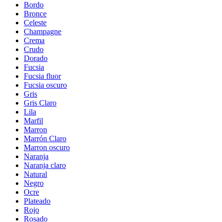
Bordo
Bronce
Celeste
Champagne
Crema
Crudo
Dorado
Fucsia
Fucsia fluor
Fucsia oscuro
Gris
Gris Claro
Lila
Marfil
Marron
Marrón Claro
Marron oscuro
Naranja
Naranja claro
Natural
Negro
Ocre
Plateado
Rojo
Rosado