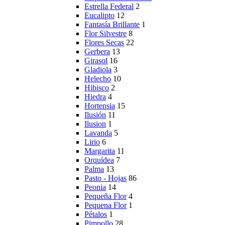
Estrella Federal
2
Eucalipto
12
Fantasía Brillante
1
Flor Silvestre
8
Flores Secas
22
Gerbera
13
Girasol
16
Gladiola
3
Helecho
10
Hibisco
2
Hiedra
4
Hortensia
15
Ilusión
11
Ilusion
1
Lavanda
5
Lirio
6
Margarita
11
Orquídea
7
Palma
13
Pasto - Hojas
86
Peonia
14
Pequeña Flor
4
Pequena Flor
1
Pétalos
1
Pimpollo
28