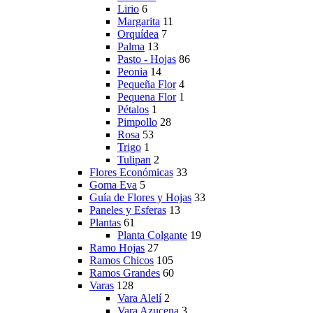
Lirio
6
Margarita
11
Orquídea
7
Palma
13
Pasto - Hojas
86
Peonia
14
Pequeña Flor
4
Pequena Flor
1
Pétalos
1
Pimpollo
28
Rosa
53
Trigo
1
Tulipan
2
Flores Económicas
33
Goma Eva
5
Guía de Flores y Hojas
33
Paneles y Esferas
13
Plantas
61
Planta Colgante
19
Ramo Hojas
27
Ramos Chicos
105
Ramos Grandes
60
Varas
128
Vara Alelí
2
Vara Azucena
3