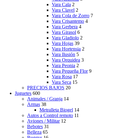
Vara Cala
2
Vara Clavel
2
Vara Cola de Zorro
7
Vara Crisantemo
4
Vara Gerbera
4
Vara Girasol
6
Vara Gladiolo
2
Vara Hojas
39
Vara Hortensia
2
Vara Ilusión
5
Vara Orquidea
3
Vara Peonia
2
Vara Pequeña Flor
9
Vara Rosa
17
Vara Seca
15
PRECIOS BAJOS
20
Juguetes
600
Animales / Granja
14
Armas
38
Metralleta Biogel
14
Autos a Control remoto
11
Aviones / Militar
12
Bebotes
31
Belleza
65
Buggys
16