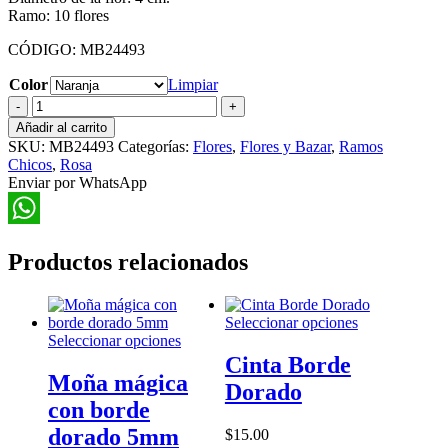
Ramo: 10 flores
CÓDIGO: MB24493
Color
Limpiar
Ramo
Rosita
Añadir al carrito
con
SKU:
MB24493
Categorías:
Flores
,
Flores y Bazar
,
Ramos
Hoja
Chicos
,
Rosa
cantidad
Enviar por WhatsApp
WhatsApp
Productos relacionados
Este
Seleccionar opciones
Este
producto
Seleccionar opciones
producto
tiene
Cinta Borde
tiene
múltiples
Moña mágica
Dorado
múltiples
variantes.
con borde
variantes.
Las
Las
opciones
dorado 5mm
$
15.00
opciones
se