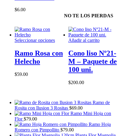
se
pueden
$
6.00
pueden
elegir
NO TE LOS PIERDAS
elegir
en
en
la
la
página
página
de
de
producto
Este
Seleccionar opciones
Añadir al carrito
producto
producto
tiene
Ramo Rosa con
Cono liso Nº21-
múltiples
Helecho
M – Paquete de
variantes.
Las
100 uni.
opciones
$
59.00
se
$
200.00
pueden
elegir
en
la
Ramo de
página
Rosita con Ilusion 3 Rositas
$
69.00
de
Ramo Mini Hoja con
producto
Flor
$
79.00
Ramo Hoja
Romero con Pimpollito
$
79.00
Planta Flor Magnolia