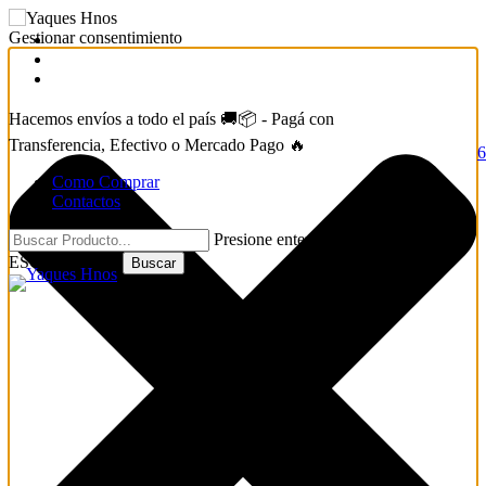
Gestionar consentimiento
facebook
instagram
whatsapp
Hacemos envíos a todo el país 🚚📦 - Pagá con
Transferencia, Efectivo o Mercado Pago 🔥
6
s
a
Como Comprar
Contactos
Presione enter para buscar o
ESC para cerrar
Buscar
Close
Search