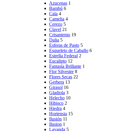
Azucenas
1
Bambú
6
Cala
4
Camelia
4
Cerezo
5
Clavel
21
Crisantemo
19
Dalia
5
Esferas de Pasto
5
Esqueleto de Caballo
6
Estrella Federal
2
Eucalipto
12
Fantasía Brillante
1
Flor Silvestre
8
Flores Secas
22
Gerbera
13
Girasol
16
Gladiola
3
Helecho
10
Hibisco
2
Hiedra
4
Hortensia
15
Ilusión
11
Ilusion
1
Lavanda
5