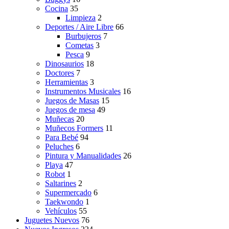
Cocina
35
Limpieza
2
Deportes / Aire Libre
66
Burbujeros
7
Cometas
3
Pesca
9
Dinosaurios
18
Doctores
7
Herramientas
3
Instrumentos Musicales
16
Juegos de Masas
15
Juegos de mesa
49
Muñecas
20
Muñecos Formers
11
Para Bebé
94
Peluches
6
Pintura y Manualidades
26
Playa
47
Robot
1
Saltarines
2
Supermercado
6
Taekwondo
1
Vehículos
55
Juguetes Nuevos
76