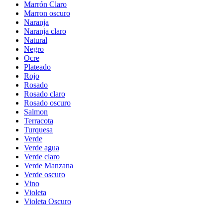
Marrón Claro
Marron oscuro
Naranja
Naranja claro
Natural
Negro
Ocre
Plateado
Rojo
Rosado
Rosado claro
Rosado oscuro
Salmon
Terracota
Turquesa
Verde
Verde agua
Verde claro
Verde Manzana
Verde oscuro
Vino
Violeta
Violeta Oscuro