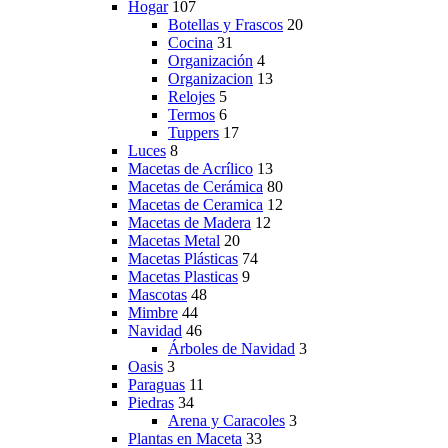
Hogar
107
Botellas y Frascos
20
Cocina
31
Organización
4
Organizacion
13
Relojes
5
Termos
6
Tuppers
17
Luces
8
Macetas de Acrílico
13
Macetas de Cerámica
80
Macetas de Ceramica
12
Macetas de Madera
12
Macetas Metal
20
Macetas Plásticas
74
Macetas Plasticas
9
Mascotas
48
Mimbre
44
Navidad
46
Árboles de Navidad
3
Oasis
3
Paraguas
11
Piedras
34
Arena y Caracoles
3
Plantas en Maceta
33