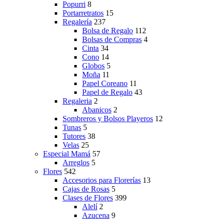
Popurri
8
Portarretratos
15
Regalería
237
Bolsa de Regalo
112
Bolsas de Compras
4
Cinta
34
Cono
14
Globos
5
Moña
11
Papel Coreano
11
Papel de Regalo
43
Regaleria
2
Abanicos
2
Sombreros y Bolsos Playeros
12
Tunas
5
Tutores
38
Velas
25
Especial Mamá
57
Arreglos
5
Flores
542
Accesorios para Florerías
13
Cajas de Rosas
5
Clases de Flores
399
Alelí
2
Azucena
9