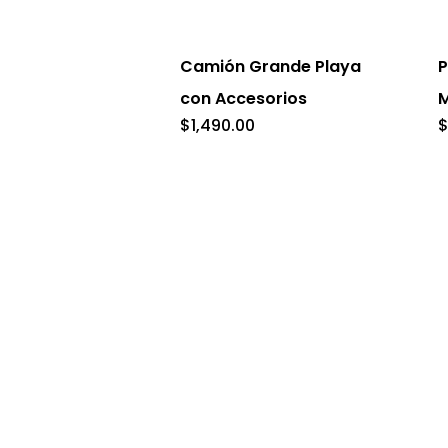
pr
Camión Grande Playa
P
con Accesorios
M
$
1,490.00