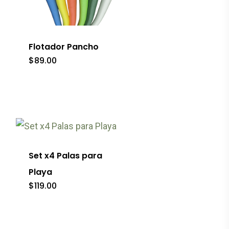
página
Este
de
producto
producto
tiene
Flotador Pancho
múltiples
$
89.00
variantes.
Las
opciones
se
pueden
elegir
Set x4 Palas para
en
Playa
$
119.00
la
página
de