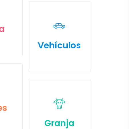
Learn
more
za
Vehículos
Learn
more
es
Granja