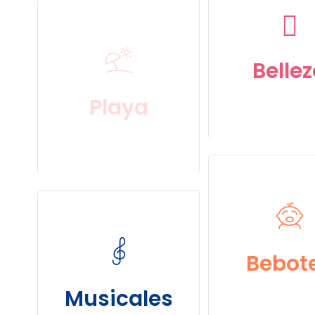
Learn
more
Belle
Playa
s
Learn
more
Learn
more
Bebot
Musicales