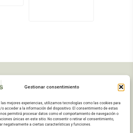
Gestionar consentimiento
HORARIOS DE ATENCIÓN
Lunes a viernes:
r las mejores experiencias, utilizamos tecnologías como las cookies para
/o acceder a la información del dispositivo. El consentimiento de estas
8:00 a 17:45
 nos permitirá procesar datos como el comportamiento de navegación o
caciones únicas en este sitio. No consentir o retirar el consentimiento,
Sábados:
ar negativamente a ciertas características y funciones.
8:00 a 12:45