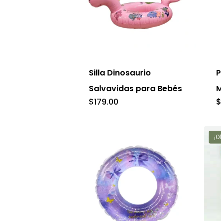
Este
producto
tiene
Silla Dinosaurio
P
múltiples
Salvavidas para Bebés
M
variantes.
$
179.00
Las
opciones
¡O
se
pueden
elegir
en
la