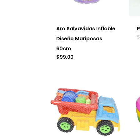
página
Es
de
pr
producto
tie
Aro Salvavidas Inflable
P
múl
Diseño Mariposas
var
60cm
La
$
99.00
op
se
pu
ele
en
la
pág
de