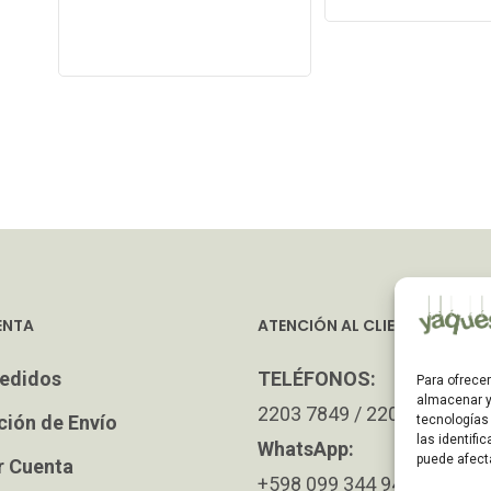
ENTA
ATENCIÓN AL CLIENTE
edidos
TELÉFONOS:
Para ofrece
almacenar y
2203 7849 / 2208 4326
ción de Envío
tecnologías
las identifi
WhatsApp:
puede afect
r Cuenta
+598 099 344 945