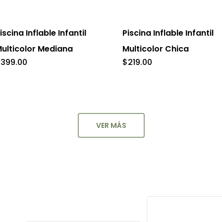
oducto
producto
iscina Inflable Infantil
Piscina Inflable Infantil
ulticolor Mediana
Multicolor Chica
$
399.00
$
219.00
VER MÁS
Learn
more