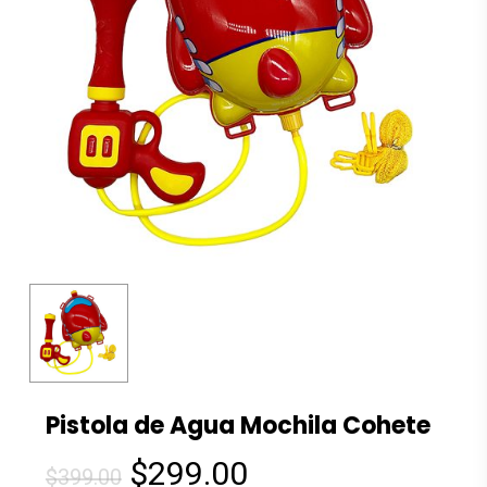
Pistola de Agua Mochila Cohete
El
El
$
299.00
$
399.00