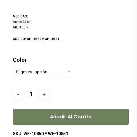
precio
precio
original
actual
MEDIDAS:
era:
es:
Ancho: 37 cm.
Alto: 40 cm.
$399.00.
$299.00.
CÓDIGO: WF-10850 // WF-10851.
Color
Elige una opción
Añadir Al Carrito
SKU:
WF-10850 // WF-10851