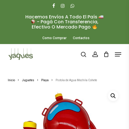
Skip
to
facebook
instagram
whatsapp
main
Hacemos Envíos A Todo El País
Close
content
- Pagá Con Transferencia,
Menu
Efectivo O Mercado Pago
Como Comprar
Contactos
Menu
search
account
Inicio
Juguetes
Playa
Pistola de Agua Mochila Cohete