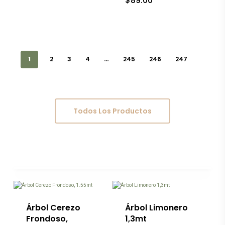
$
89.00
de
página
producto
de
producto
1
2
3
4
…
245
246
247
Todos Los Productos
Este
producto
tiene
múltiples
variantes.
Las
Árbol Cerezo
Árbol Limonero
opciones
Frondoso,
1,3mt
se