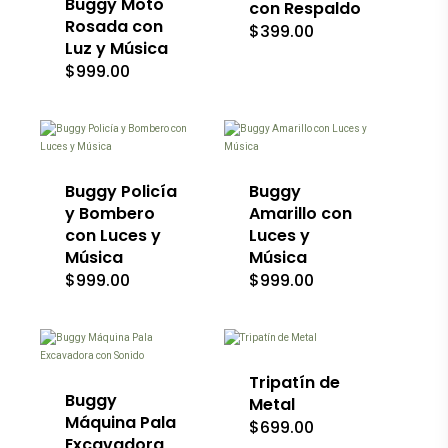
Buggy Moto
con Respaldo
se
Rosada con
$
399.00
pueden
Luz y Música
elegir
$
999.00
en
la
Este
página
producto
de
tiene
producto
múltiples
variantes.
Las
Buggy Policía
Buggy
opciones
y Bombero
Amarillo con
se
con Luces y
Luces y
pueden
Música
Música
elegir
en
$
999.00
$
999.00
Este
la
producto
página
tiene
de
múltiples
producto
variantes.
Las
Tripatín de
opciones
Buggy
Metal
se
Máquina Pala
$
699.00
pueden
Excavadora
elegir