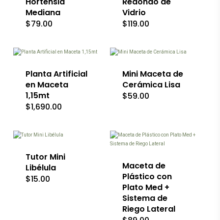
Hortensia
Redondo de
se
Mediana
Vidrio
pueden
$
79.00
$
119.00
elegir
Este
en
producto
la
tiene
página
múltiples
de
variantes.
producto
Las
Planta Artificial
Mini Maceta de
opciones
en Maceta
Cerámica Lisa
se
1,15mt
$
59.00
pueden
$
1,690.00
elegir
Este
en
producto
Este
la
tiene
producto
página
múltiples
tiene
de
variantes.
múltiples
producto
Las
variantes.
Tutor Mini
opciones
Las
Maceta de
Libélula
se
opciones
Plástico con
$
15.00
pueden
se
Plato Med +
elegir
pueden
Sistema de
en
elegir
la
en
Riego Lateral
página
la