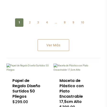
la
página
de
producto
1
2
3
4
…
8
9
10
Ver Más
Este
producto
tiene
múltiples
variantes.
Las
Papel de
Maceta de
opciones
Regalo Diseño
Plástico con
se
Surtidos 50
Plato
pueden
Pliegos
Encastrable
elegir
en
17,5cm Alto
$
299.00
la