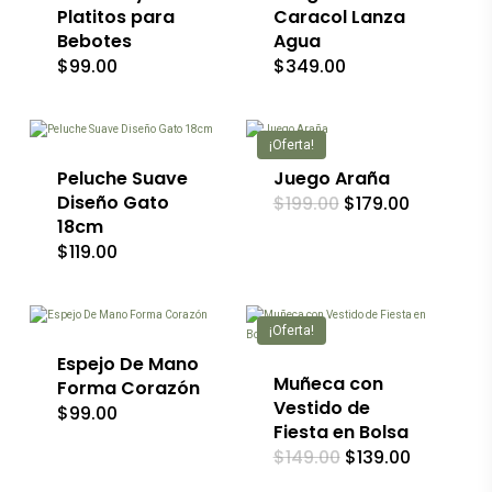
Platitos para
Caracol Lanza
Bebotes
Agua
$
99.00
$
349.00
Este
producto
tiene
múltiples
¡Oferta!
variantes.
Las
Peluche Suave
Juego Araña
opciones
Diseño Gato
El
El
$
199.00
$
179.00
se
precio
precio
18cm
pueden
original
actual
$
119.00
elegir
era:
es:
Este
$199.00.
$179.00.
en
producto
Este
la
tiene
producto
página
múltiples
tiene
de
¡Oferta!
variantes.
múltiples
producto
Las
variantes.
Espejo De Mano
opciones
Las
Muñeca con
Forma Corazón
se
opciones
Vestido de
$
99.00
pueden
se
Fiesta en Bolsa
elegir
pueden
El
El
$
149.00
$
139.00
en
elegir
precio
precio
la
en
original
actual