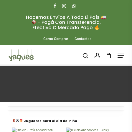
Skip
to
facebook
instagram
whatsapp
main
Hacemos Envíos A Todo El País
Close
content
- Pagá Con Transferencia,
Menu
Efectivo O Mercado Pago
Como Comprar
Contactos
Menu
search
account
Este
Este
Juguetes para el día del niño
producto
producto
tiene
tiene