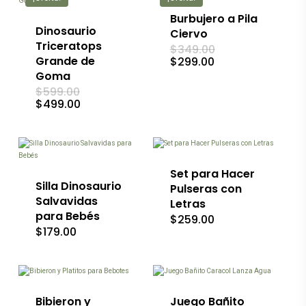
producto
Burbujero a Pila
Dinosaurio
Ciervo
Triceratops
El
$
349.00
precio
Grande de
El
$
299.00
original
precio
Goma
era:
actual
El
$
599.00
$349.00.
es:
precio
El
$
499.00
$299.00.
original
precio
Este
era:
actual
$599.00.
producto
es:
$499.00.
tiene
múltiples
variantes.
Set para Hacer
Las
Silla Dinosaurio
Pulseras con
opciones
Salvavidas
Letras
se
para Bebés
$
259.00
pueden
$
179.00
elegir
en
la
página
de
producto
Bibieron y
Juego Bañito