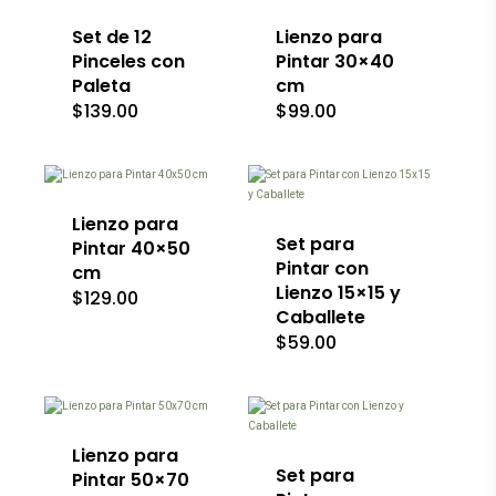
de
de
producto
producto
Set de 12
Lienzo para
Pinceles con
Pintar 30×40
Paleta
cm
$
139.00
$
99.00
Lienzo para
Set para
Pintar 40×50
Pintar con
cm
Lienzo 15×15 y
$
129.00
Caballete
$
59.00
Este
producto
tiene
múltiples
variantes.
Lienzo para
Las
Set para
Pintar 50×70
opciones