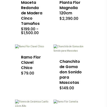
Las
Maceta
Planta Flor
opciones
Redonda
Magnolia
se
de Madera
120cm
pueden
Cinco
$
2,390.00
elegir
en
Tamaños
la
$
199.00
-
página
Rango
$
1,500.00
Este
de
de
producto
Este
precios:
producto
tiene
producto
desde
$199.00
múltiples
tiene
hasta
variantes.
múltiples
$1,500.00
Las
variantes.
Ramo Flor
opciones
Las
Chanchito
Clavel
se
opciones
de Goma
Chico
pueden
se
don Sonido
$
79.00
elegir
pueden
para
en
elegir
la
en
Mascotas
página
la
$
149.00
Este
de
página
producto
producto
de
tiene
producto
múltiples
variantes.