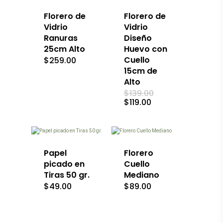
Florero de
Florero de
Vidrio
Vidrio
Ranuras
Diseño
25cm Alto
Huevo con
Cuello
$
259.00
15cm de
Alto
El
$
139.00
precio
El
$
119.00
original
precio
era:
actual
$139.00.
es:
$119.00.
Papel
Florero
picado en
Cuello
Tiras 50 gr.
Mediano
$
49.00
$
89.00