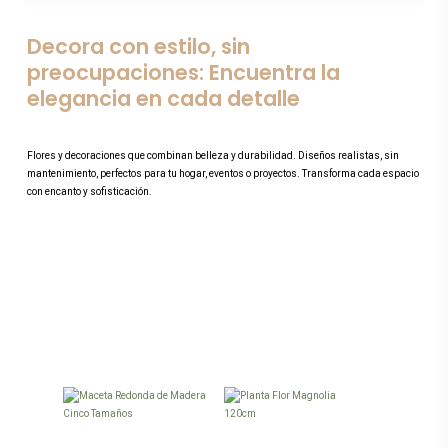
Decora con estilo, sin
preocupaciones: Encuentra la
elegancia en cada detalle
Flores y decoraciones que combinan belleza y durabilidad. Diseños realistas, sin
mantenimiento, perfectos para tu hogar, eventos o proyectos. Transforma cada espacio
con encanto y sofisticación.
Este
producto
tiene
múltiples
variantes.