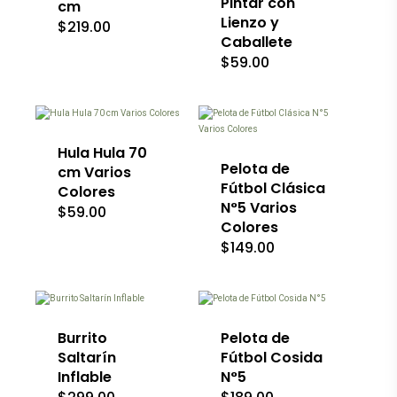
Pintar con
cm
se
Lienzo y
$
219.00
pueden
Caballete
elegir
en
$
59.00
Este
la
producto
Este
página
tiene
producto
de
múltiples
tiene
producto
variantes.
múltiples
Las
variantes.
Hula Hula 70
opciones
Las
Pelota de
cm Varios
se
opciones
Fútbol Clásica
Colores
pueden
se
N°5 Varios
$
59.00
elegir
pueden
Colores
en
elegir
la
en
$
149.00
Este
Este
página
la
producto
producto
de
página
tiene
tiene
producto
de
múltiples
múltiples
producto
variantes.
variantes.
Las
Las
Burrito
Pelota de
opciones
opciones
Saltarín
Fútbol Cosida
se
se
Inflable
N°5
pueden
pueden
elegir
elegir