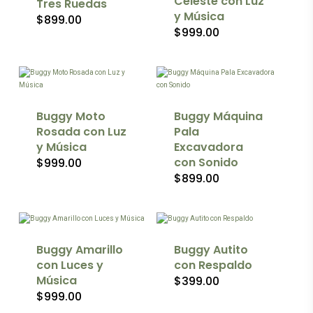
Celeste con Luz
Tres Ruedas
pueden
y Música
$
899.00
elegir
$
999.00
en
la
página
de
producto
Buggy Moto
Buggy Máquina
Rosada con Luz
Pala
y Música
Excavadora
con Sonido
$
999.00
$
899.00
Este
producto
tiene
múltiples
variantes.
Las
Buggy Amarillo
Buggy Autito
opciones
con Luces y
con Respaldo
se
Música
$
399.00
pueden
$
999.00
elegir
en