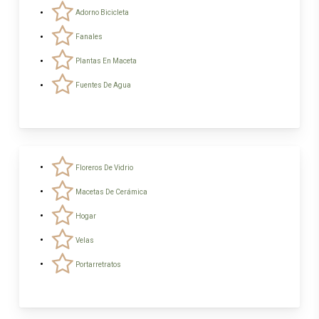
Adorno Bicicleta
Fanales
Plantas En Maceta
Fuentes De Agua
Floreros De Vidrio
Macetas De Cerámica
Hogar
Velas
Portarretratos