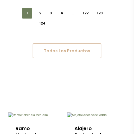
1
2
3
4
…
122
123
124
Todos Los Productos
Este
producto
tiene
múltiples
variantes.
Las
Ramo
Alajero
opciones