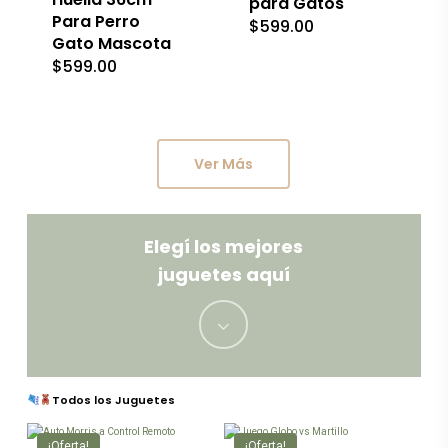
para Gatos
pueden
Para Perro
$
599.00
elegir
Gato Mascota
en
la
$
599.00
página
de
producto
Ver Más
Elegí los mejores
juguetes aquí
Navigate
to
Todos los Juguetes
the
¡Oferta!
¡Oferta!