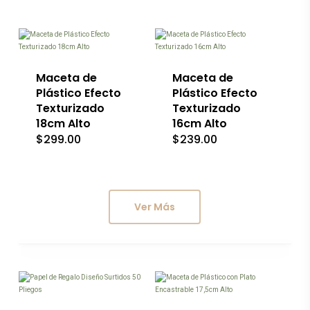
Este
Este
de
de
producto
producto
producto
producto
tiene
tiene
múltiples
múltiples
variantes.
variantes.
Las
Las
Maceta de
Maceta de
opciones
opciones
Plástico Efecto
Plástico Efecto
se
se
Texturizado
Texturizado
pueden
pueden
18cm Alto
16cm Alto
elegir
elegir
en
en
$
299.00
$
239.00
la
la
página
página
de
de
producto
producto
Ver Más
Este
producto
tiene
múltiples
variantes.