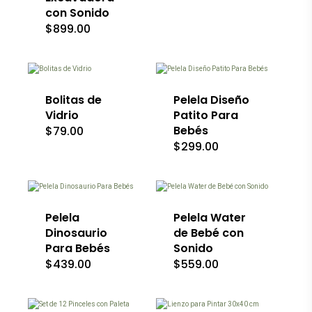
con Sonido
en
la
$
899.00
página
de
producto
Bolitas de
Pelela Diseño
Vidrio
Patito Para
Bebés
$
79.00
$
299.00
Este
Este
producto
producto
tiene
tiene
múltiples
múltiples
variantes.
variantes.
Las
Las
Pelela
Pelela Water
opciones
opciones
Dinosaurio
de Bebé con
se
se
Para Bebés
Sonido
pueden
pueden
$
439.00
$
559.00
elegir
elegir
en
en
la
la
página
página