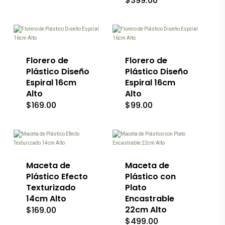
$
399.00
página
de
producto
Florero de
Florero de
Plástico Diseño
Plástico Diseño
Espiral 16cm
Espiral 16cm
Alto
Alto
$
169.00
$
99.00
Este
Este
producto
producto
tiene
tiene
múltiples
múltiples
variantes.
variantes.
Las
Las
Maceta de
Maceta de
opciones
opciones
Plástico Efecto
Plástico con
se
se
Texturizado
Plato
pueden
pueden
14cm Alto
Encastrable
elegir
elegir
en
en
22cm Alto
$
169.00
la
la
$
499.00
página
página