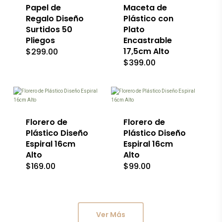
Las
Papel de
Maceta de
opciones
Regalo Diseño
Plástico con
se
Surtidos 50
Plato
pueden
Pliegos
Encastrable
elegir
en
17,5cm Alto
$
299.00
la
$
399.00
página
de
producto
Florero de
Florero de
Plástico Diseño
Plástico Diseño
Espiral 16cm
Espiral 16cm
Alto
Alto
$
169.00
$
99.00
Ver Más