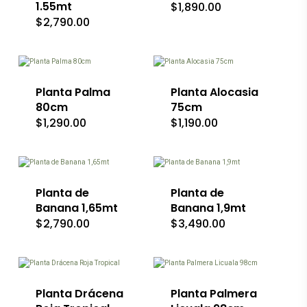
1.55mt
$
1,890.00
pueden
$
2,790.00
elegir
en
la
página
de
producto
Planta Palma
Planta Alocasia
80cm
75cm
$
1,290.00
$
1,190.00
Planta de
Planta de
Banana 1,65mt
Banana 1,9mt
$
2,790.00
$
3,490.00
Planta Drácena
Planta Palmera