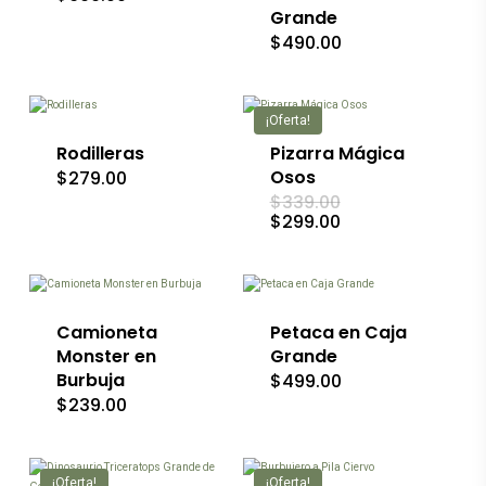
original
precio
Grande
era:
actual
$
490.00
$749.00.
es:
Este
$699.00.
producto
tiene
múltiples
¡Oferta!
variantes.
Las
Rodilleras
Pizarra Mágica
opciones
Osos
$
279.00
se
El
$
339.00
pueden
precio
El
$
299.00
elegir
Este
original
precio
en
producto
era:
actual
la
$339.00.
tiene
es:
página
$299.00.
múltiples
de
variantes.
producto
Las
Camioneta
Petaca en Caja
opciones
Monster en
Grande
se
Burbuja
$
499.00
pueden
$
239.00
elegir
en
la
página
de
¡Oferta!
¡Oferta!