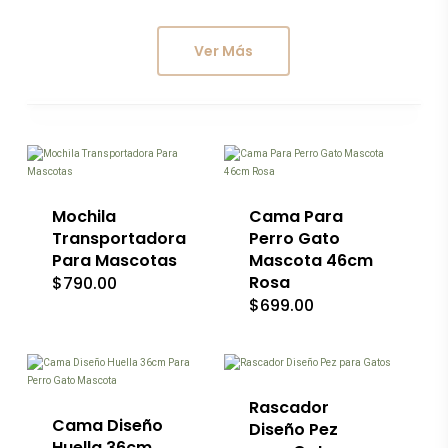
producto
Ver Más
Este
producto
tiene
múltiples
variantes.
Las
Mochila
Cama Para
opciones
Transportadora
Perro Gato
se
Para Mascotas
Mascota 46cm
pueden
Rosa
$
790.00
elegir
en
$
699.00
Este
la
producto
página
tiene
de
múltiples
producto
variantes.
Las
Rascador
opciones
Cama Diseño
Diseño Pez
se
Huella 36cm