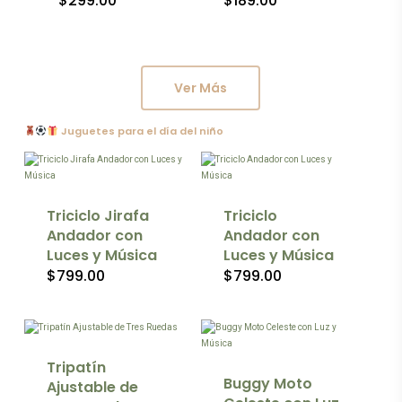
$
299.00
$
189.00
en
en
la
la
página
página
de
de
producto
producto
Ver Más
Este
Este
Juguetes para el día del niño
producto
producto
tiene
tiene
múltiples
múltiples
variantes.
variantes.
Las
Las
Triciclo Jirafa
Triciclo
opciones
opciones
Andador con
Andador con
se
se
Luces y Música
Luces y Música
pueden
pueden
$
799.00
$
799.00
elegir
elegir
Este
en
en
producto
la
la
tiene
página
página
múltiples
de
de
variantes.
producto
producto
Las
Tripatín
opciones
Buggy Moto
Ajustable de
se