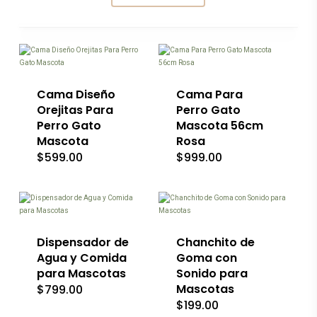
Cama Diseño
Cama Para
Orejitas Para
Perro Gato
Perro Gato
Mascota 56cm
Mascota
Rosa
$
599.00
$
999.00
Este
Este
producto
producto
tiene
tiene
múltiples
múltiples
variantes.
variantes.
Las
Las
Dispensador de
Chanchito de
opciones
opciones
Agua y Comida
Goma con
se
se
para Mascotas
Sonido para
pueden
pueden
Mascotas
$
799.00
elegir
elegir
en
en
$
199.00
la
la