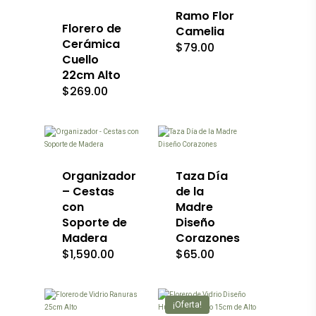
Las
Ramo Flor
opciones
Florero de
Camelia
se
Cerámica
$
79.00
pueden
Cuello
elegir
22cm Alto
en
la
$
269.00
página
Este
de
producto
producto
tiene
múltiples
variantes.
Las
Organizador
Taza Día
opciones
– Cestas
de la
se
con
Madre
pueden
Soporte de
Diseño
elegir
Madera
en
Corazones
la
$
1,590.00
$
65.00
página
de
producto
¡Oferta!