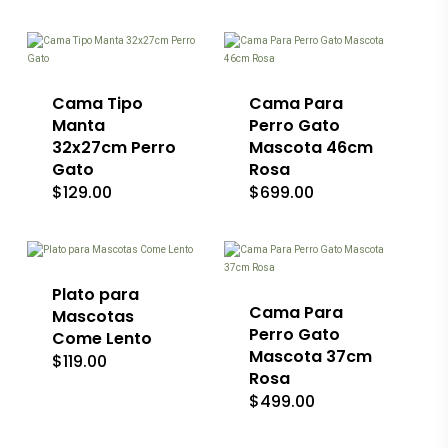
Este
página
página
producto
de
de
tiene
producto
producto
múltiples
variantes.
Las
Cama Tipo
Cama Para
opciones
Manta
Perro Gato
se
32x27cm Perro
Mascota 46cm
pueden
Gato
Rosa
elegir
en
$
129.00
$
699.00
Este
la
producto
página
tiene
de
múltiples
producto
variantes.
Las
Plato para
opciones
Cama Para
Mascotas
se
Perro Gato
Come Lento
pueden
Mascota 37cm
$
119.00
elegir
Rosa
en
la
$
499.00
página
de