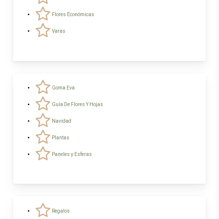
Flores Económicas
Varas
Goma Eva
Guía De Flores Y Hojas
Navidad
Plantas
Paneles y Esferas
Regalos