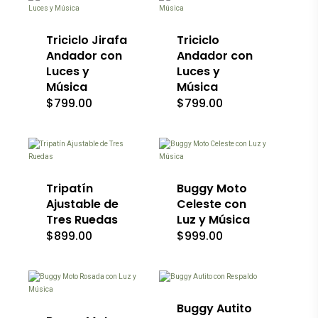
múltiples
múltiples
variantes.
variantes.
Las
Las
Triciclo Jirafa
Triciclo
opciones
opciones
Andador con
Andador con
se
se
Luces y
Luces y
pueden
pueden
Música
Música
elegir
elegir
en
en
$
799.00
$
799.00
la
la
Este
página
página
producto
de
de
tiene
producto
producto
múltiples
variantes.
Las
Tripatín
Buggy Moto
opciones
Ajustable de
Celeste con
se
Tres Ruedas
Luz y Música
pueden
$
899.00
$
999.00
elegir
Este
en
producto
la
tiene
página
múltiples
de
variantes.
producto
Las
Buggy Autito
opciones