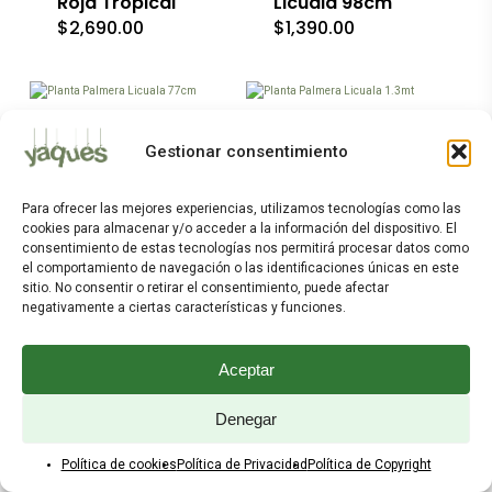
Roja Tropical
Licuala 98cm
$
2,690.00
$
1,390.00
Planta Palmera
Planta Palmera
Gestionar consentimiento
Licuala 77cm
Licuala 1.3mt
$
1,690.00
$
1,990.00
Este
Para ofrecer las mejores experiencias, utilizamos tecnologías como las
producto
cookies para almacenar y/o acceder a la información del dispositivo. El
tiene
consentimiento de estas tecnologías nos permitirá procesar datos como
múltiples
el comportamiento de navegación o las identificaciones únicas en este
variantes.
sitio. No consentir o retirar el consentimiento, puede afectar
Las
Planta
Planta Ave de
negativamente a ciertas características y funciones.
opciones
Dieffenbachia
Paraiso 1.40mt
se
Mediana
$
2,490.00
pueden
Aceptar
$
299.00
elegir
en
la
Denegar
página
de
Política de cookies
Política de Privacidad
Política de Copyright
producto
Ver Más