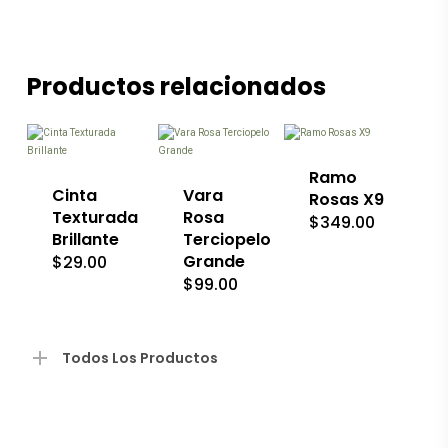
Productos relacionados
Este
Este
producto
producto
tiene
tiene
múltiples
múltiples
variantes.
variantes.
Las
Ramo
Las
opciones
Cinta
Vara
Rosas X9
opciones
se
Texturada
Rosa
$
349.00
se
pueden
Brillante
Terciopelo
pueden
elegir
Grande
$
29.00
elegir
en
en
la
$
99.00
la
página
página
de
de
producto
producto
Todos Los Productos