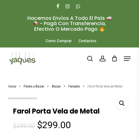
Skip
to
facebook
instagram
whatsapp
main
Hacemos Envíos A Todo El País
Close
content
- Pagá Con Transferencia,
Menu
Efectivo O Mercado Pago
Como Comprar
Contactos
Menu
search
account
Inicio
Flores y Bazar
Bazar
Fanales
Farol Porta Vela de Metal
Farol Porta Vela de Metal
El
El
$
299.00
$
349.00
precio
precio