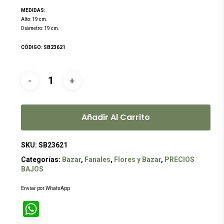
original
actual
MEDIDAS:
era:
es:
Alto: 19 cm.
Diámetro: 19 cm.
$349.00.
$299.00.
CÓDIGO: SB23621
Añadir Al Carrito
SKU:
SB23621
Categorías:
Bazar
,
Fanales
,
Flores y Bazar
,
PRECIOS
BAJOS
Enviar por WhatsApp
WhatsApp