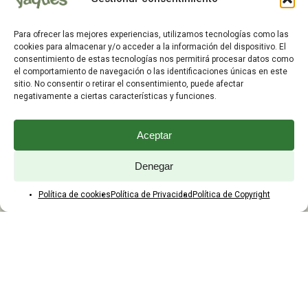
Dirección de Envío
Editar Cuenta
Para ofrecer las mejores experiencias, utilizamos tecnologías como las
Preguntas Frecuentes
cookies para almacenar y/o acceder a la información del dispositivo. El
consentimiento de estas tecnologías nos permitirá procesar datos como
el comportamiento de navegación o las identificaciones únicas en este
ATENCIÓN AL CLIENTE
sitio. No consentir o retirar el consentimiento, puede afectar
negativamente a ciertas características y funciones.
TELÉFONOS:
2203 7849 / 2208 4326
Aceptar
WhatsApp:
+598 099 344 945
Email:
Denegar
yaques.hnos.srl@gmail.com
Política de cookies
Política de Privacidad
Política de Copyright
HORARIOS DE ATENCIÓN
Lunes a viernes:
8:00 a 17:45
Sábados:
8:00 a 12:45