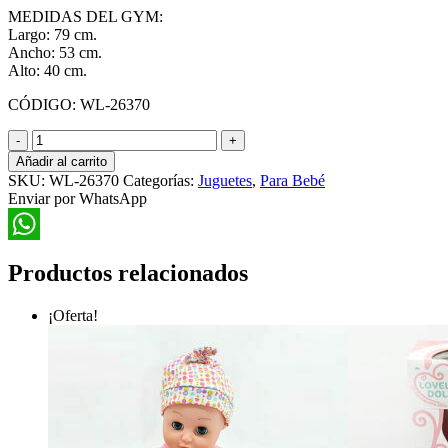
MEDIDAS DEL GYM:
Largo: 79 cm.
Ancho: 53 cm.
Alto: 40 cm.
CÓDIGO: WL-26370
Alfombra
Musical
Añadir al carrito
para
SKU:
WL-26370
Categorías:
Juguetes
,
Para Bebé
Bebé
Enviar por WhatsApp
Ómnibus
con
Animales
WhatsApp
cantidad
Productos relacionados
¡Oferta!