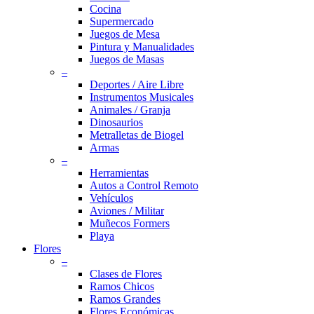
Cocina
Supermercado
Juegos de Mesa
Pintura y Manualidades
Juegos de Masas
–
Deportes / Aire Libre
Instrumentos Musicales
Animales / Granja
Dinosaurios
Metralletas de Biogel
Armas
–
Herramientas
Autos a Control Remoto
Vehículos
Aviones / Militar
Muñecos Formers
Playa
Flores
–
Clases de Flores
Ramos Chicos
Ramos Grandes
Flores Económicas