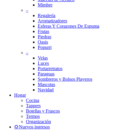
Mimbre
–
Regalería
Aromatizadores
Esferas Y Corazones De Espuma
Frutas
Piedras
Oasis
Popurri
–
Velas
Luces
Portarretratos
Paraguas
Sombreros y Bolsos Playeros
Mascotas
Navidad
Hogar
Cocina
Tappers
Botellas y Frascos
Termos
Organización
🌻Nuevos ingresos