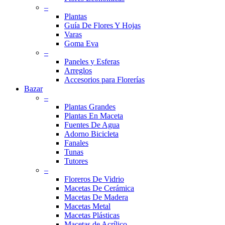
–
Plantas
Guía De Flores Y Hojas
Varas
Goma Eva
–
Paneles y Esferas
Arreglos
Accesorios para Florerías
Bazar
–
Plantas Grandes
Plantas En Maceta
Fuentes De Agua
Adorno Bicicleta
Fanales
Tunas
Tutores
–
Floreros De Vidrio
Macetas De Cerámica
Macetas De Madera
Macetas Metal
Macetas Plásticas
Macetas de Acrílico