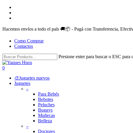
Skip
facebook
to
instagram
main
whatsapp
content
Hacemos envíos a todo el país 🚚📦 - Pagá con Transferencia, Efect
Como Comprar
Contactos
Presione enter para buscar o ESC para c
Close
Search
search
account
0
Menu
🎨Juguetes nuevos
Juguetes
–
Para Bebés
Bebotes
Peluches
Buggys
Muñecas
Belleza
–
Doctores