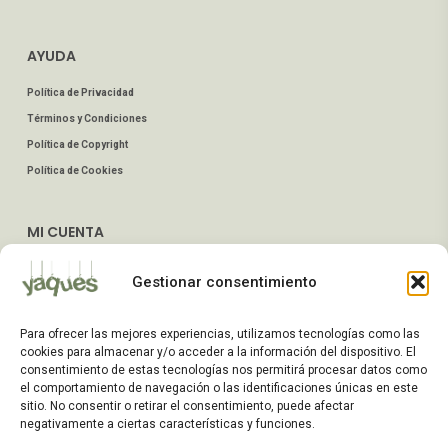
AYUDA
Política de Privacidad
Términos y Condiciones
Política de Copyright
Política de Cookies
MI CUENTA
Mis Pedidos
Gestionar consentimiento
Dirección de Envío
Editar Cuenta
Para ofrecer las mejores experiencias, utilizamos tecnologías como las
Preguntas Frecuentes
cookies para almacenar y/o acceder a la información del dispositivo. El
consentimiento de estas tecnologías nos permitirá procesar datos como
el comportamiento de navegación o las identificaciones únicas en este
ATENCIÓN AL CLIENTE
sitio. No consentir o retirar el consentimiento, puede afectar
negativamente a ciertas características y funciones.
TELÉFONOS: