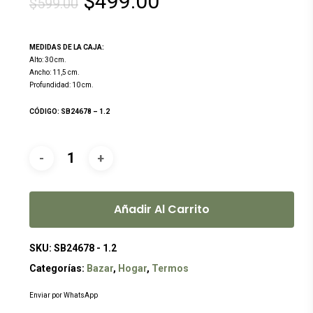
El
El
$
499.00
$
599.00
precio
precio
original
actual
MEDIDAS DE LA CAJA:
era:
es:
Alto: 30 cm.
Ancho: 11,5 cm.
$599.00.
$499.00.
Profundidad: 10 cm.
CÓDIGO: SB24678 – 1.2
Añadir Al Carrito
SKU:
SB24678 - 1.2
Categorías:
Bazar
,
Hogar
,
Termos
Enviar por WhatsApp