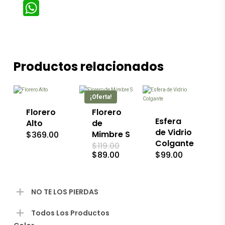
WhatsApp
Productos relacionados
¡Oferta!
Florero
Florero
Esfera
Alto
de
de Vidrio
Mimbre S
$
369.00
Colgante
El
$
119.00
precio
El
$
89.00
$
99.00
original
precio
era:
actual
$119.00.
es:
$89.00.
NO TE LOS PIERDAS
Todos Los Productos