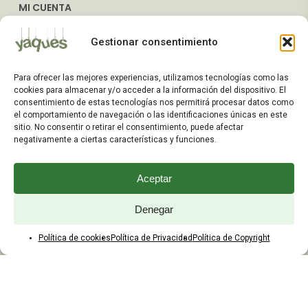
MI CUENTA
Mis Pedidos
Gestionar consentimiento
Dirección de Envío
Editar Cuenta
Para ofrecer las mejores experiencias, utilizamos tecnologías como las
Preguntas Frecuentes
cookies para almacenar y/o acceder a la información del dispositivo. El
consentimiento de estas tecnologías nos permitirá procesar datos como
el comportamiento de navegación o las identificaciones únicas en este
ATENCIÓN AL CLIENTE
sitio. No consentir o retirar el consentimiento, puede afectar
negativamente a ciertas características y funciones.
TELÉFONOS:
2203 7849 / 2208 4326
Aceptar
WhatsApp:
+598 099 344 945
Email:
Denegar
yaques.hnos.srl@gmail.com
Política de cookies
Política de Privacidad
Política de Copyright
HORARIOS DE ATENCIÓN
Lunes a viernes:
8:00 a 17:45
Sábados: