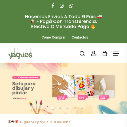
Skip
to
facebook
instagram
whatsapp
main
Hacemos Envíos A Todo El País
Close
content
- Pagá Con Transferencia,
Menu
Efectivo O Mercado Pago
Como Comprar
Contactos
Menu
search
account
Juguetes para el día del niño