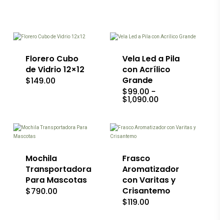
Este
producto
tiene
múltiples
variantes.
Las
Florero Cubo
Vela Led a Pila
opciones
de Vidrio 12×12
con Acrílico
se
Grande
$
149.00
pueden
$
99.00
-
elegir
Rango
$
1,090.00
en
de
la
Este
Este
precios:
página
producto
producto
desde
de
$99.00
tiene
tiene
producto
hasta
múltiples
múltiples
$1,090.00
variantes.
variantes.
Las
Las
Mochila
Frasco
opciones
opciones
Transportadora
Aromatizador
se
se
Para Mascotas
con Varitas y
pueden
pueden
Crisantemo
$
790.00
elegir
elegir
en
en
$
119.00
la
la
Este
página
página