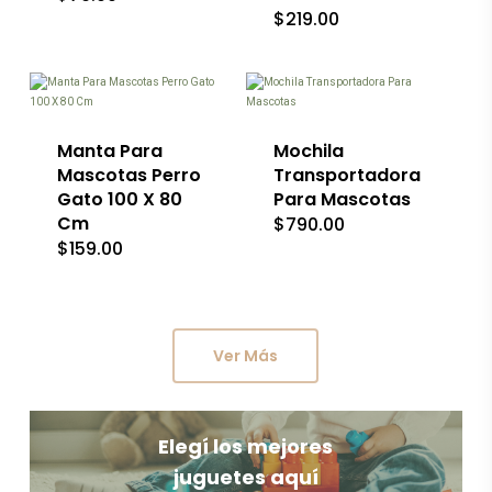
$
219.00
elegir
elegir
en
en
Este
Este
la
la
producto
producto
página
página
tiene
tiene
de
de
múltiples
múltiples
producto
producto
variantes.
variantes.
Las
Las
Manta Para
Mochila
opciones
opciones
Mascotas Perro
Transportadora
se
se
Gato 100 X 80
Para Mascotas
pueden
pueden
Cm
$
790.00
elegir
elegir
en
en
$
159.00
la
la
página
página
de
de
producto
producto
Ver Más
Elegí los mejores
juguetes aquí