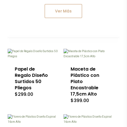
Ver Más
Este
producto
tiene
múltiples
variantes.
Las
Papel de
Maceta de
opciones
Regalo Diseño
Plástico con
se
Surtidos 50
Plato
pueden
Pliegos
Encastrable
elegir
en
17,5cm Alto
$
299.00
la
$
399.00
página
de
producto