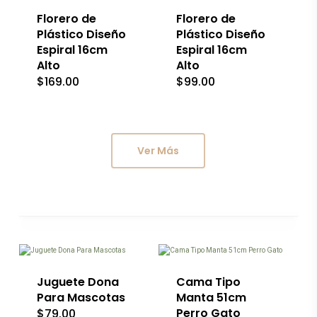
Florero de
Florero de
Plástico Diseño
Plástico Diseño
Espiral 16cm
Espiral 16cm
Alto
Alto
$
169.00
$
99.00
Ver Más
Este
Este
producto
producto
tiene
tiene
múltiples
múltiples
variantes.
variantes.
Las
Las
Juguete Dona
Cama Tipo
opciones
opciones
Para Mascotas
Manta 51cm
se
se
Perro Gato
$
79.00
pueden
pueden