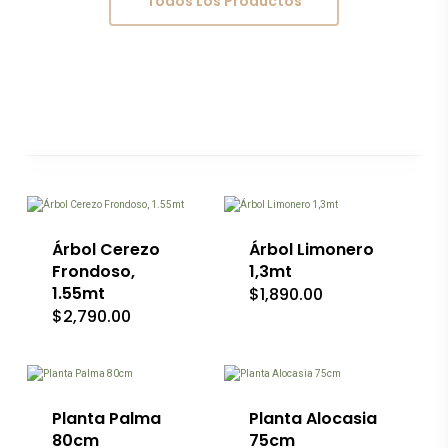
Todos Los Productos
Este
producto
tiene
múltiples
variantes.
Las
Árbol Cerezo
Árbol Limonero
opciones
Frondoso,
1,3mt
se
1.55mt
$
1,890.00
pueden
$
2,790.00
elegir
en
la
página
de
producto
Planta Palma
Planta Alocasia
80cm
75cm