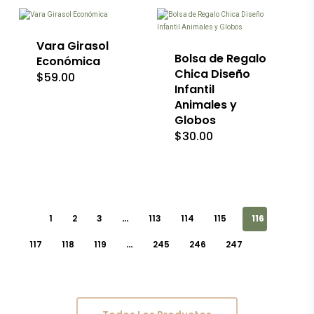
producto
de
de
tiene
producto
producto
múltiples
variantes.
Vara Girasol
Las
Bolsa de Regalo
Económica
opciones
Chica Diseño
$
59.00
se
Infantil
pueden
Animales y
elegir
en
Globos
la
$
30.00
página
de
producto
1
2
3
…
113
114
115
116
117
118
119
…
245
246
247