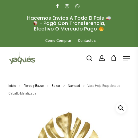
Skip
to
facebook
instagram
whatsapp
main
Hacemos Envíos A Todo El País
Close
content
- Pagá Con Transferencia,
Menu
Efectivo O Mercado Pago
Como Comprar
Contactos
Menu
search
account
Inicio
Flores y Bazar
Bazar
Navidad
Vara Hoja Esqueleto de
Caballo Metalizada