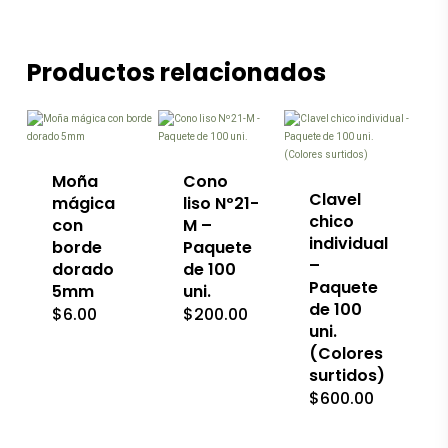
Productos relacionados
Este
producto
tiene
múltiples
variantes.
Las
Moña
Cono
opciones
Clavel
mágica
liso Nº21-
se
chico
con
M –
pueden
individual
borde
Paquete
elegir
–
en
dorado
de 100
la
Paquete
5mm
uni.
página
de 100
$
6.00
$
200.00
de
uni.
producto
(Colores
surtidos)
$
600.00