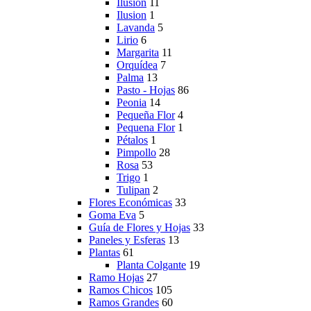
Ilusión
11
Ilusion
1
Lavanda
5
Lirio
6
Margarita
11
Orquídea
7
Palma
13
Pasto - Hojas
86
Peonia
14
Pequeña Flor
4
Pequena Flor
1
Pétalos
1
Pimpollo
28
Rosa
53
Trigo
1
Tulipan
2
Flores Económicas
33
Goma Eva
5
Guía de Flores y Hojas
33
Paneles y Esferas
13
Plantas
61
Planta Colgante
19
Ramo Hojas
27
Ramos Chicos
105
Ramos Grandes
60