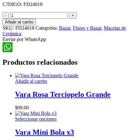
C?DIGO: FD24018
Jarrón
de
Añadir al carrito
Cerámica
SKU:
FD24018
Categorías:
Bazar
,
Flores y Bazar
,
Macetas de
Acabado
Cerámica
Rústico
Enviar por WhatsApp
cantidad
WhatsApp
Productos relacionados
Añadir al carrito
Vara Rosa Terciopelo Grande
$
99.00
Este
Seleccionar opciones
producto
tiene
Vara Mini Bola x3
múltiples