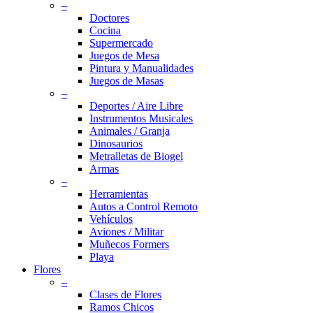
–
Doctores
Cocina
Supermercado
Juegos de Mesa
Pintura y Manualidades
Juegos de Masas
–
Deportes / Aire Libre
Instrumentos Musicales
Animales / Granja
Dinosaurios
Metralletas de Biogel
Armas
–
Herramientas
Autos a Control Remoto
Vehículos
Aviones / Militar
Muñecos Formers
Playa
Flores
–
Clases de Flores
Ramos Chicos