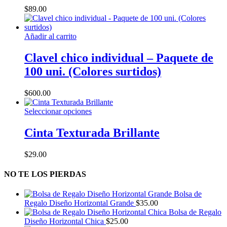
variantes.
$
89.00
Las
opciones
se
Añadir al carrito
pueden
elegir
Clavel chico individual – Paquete de
en
la
100 uni. (Colores surtidos)
página
de
$
600.00
producto
Este
Seleccionar opciones
producto
tiene
Cinta Texturada Brillante
múltiples
variantes.
$
29.00
Las
opciones
NO TE LOS PIERDAS
se
pueden
elegir
Bolsa de
en
Regalo Diseño Horizontal Grande
$
35.00
la
Bolsa de Regalo
página
Diseño Horizontal Chica
$
25.00