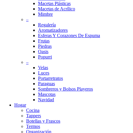
Macetas Plásticas
Macetas de Acrílico
Mimbre
–
Regalería
Aromatizadores
Esferas Y Corazones De Espuma
Frutas
Piedras
Oasis
Popurri
–
Velas
Luces
Portarretratos
Paraguas
Sombreros y Bolsos Playeros
Mascotas
Navidad
Hogar
Cocina
Tappers
Botellas y Frascos
Termos
Organización