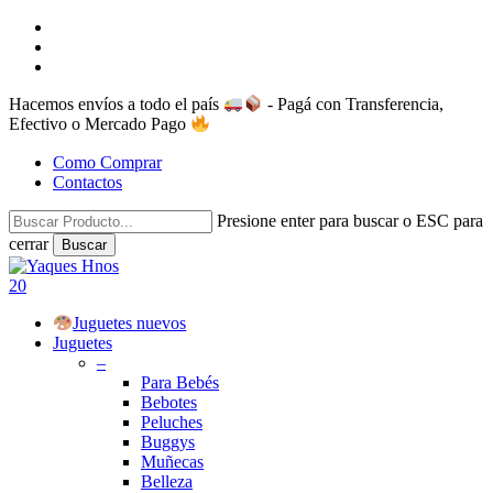
Skip
facebook
to
instagram
main
whatsapp
content
Hacemos envíos a todo el país
- Pagá con Transferencia,
Efectivo o Mercado Pago
Como Comprar
Contactos
Presione enter para buscar o ESC para
cerrar
Buscar
Close
Search
search
account
20
Menu
Juguetes nuevos
Juguetes
–
Para Bebés
Bebotes
Peluches
Buggys
Muñecas
Belleza