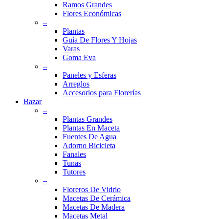
Ramos Grandes
Flores Económicas
–
Plantas
Guía De Flores Y Hojas
Varas
Goma Eva
–
Paneles y Esferas
Arreglos
Accesorios para Florerías
Bazar
–
Plantas Grandes
Plantas En Maceta
Fuentes De Agua
Adorno Bicicleta
Fanales
Tunas
Tutores
–
Floreros De Vidrio
Macetas De Cerámica
Macetas De Madera
Macetas Metal