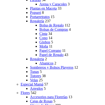
Arena y Caracoles
3
Plantas en Maceta
33
Popurri
8
Portarretratos
15
Regalería
237
Bolsa de Regalo
112
Bolsas de Compras
4
Cinta
34
Cono
14
Globos
5
Moña
11
Papel Coreano
11
Papel de Regalo
43
Regaleria
2
Abanicos
2
Sombreros y Bolsos Playeros
12
Tunas
5
Tutores
38
Velas
25
Especial Mamá
57
Arreglos
5
Flores
542
Accesorios para Florerías
13
Cajas de Rosas
5