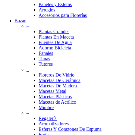
Paneles y Esferas
Arreglos
Accesorios para Florerías
Bazar
–
Plantas Grandes
Plantas En Maceta
Fuentes De Agua
Adorno Bicicleta
Fanales
Tunas
Tutores
–
Floreros De Vidrio
Macetas De Cerámica
Macetas De Madera
Macetas Metal
Macetas Plásticas
Macetas de Acrílico
Mimbre
–
Regalería
Aromatizadores
Esferas Y Corazones De Espuma
Frutas