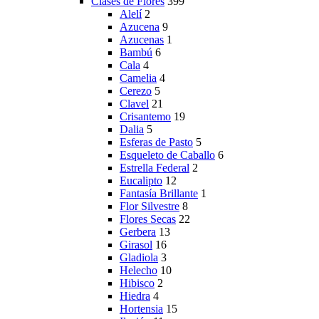
Clases de Flores
399
Alelí
2
Azucena
9
Azucenas
1
Bambú
6
Cala
4
Camelia
4
Cerezo
5
Clavel
21
Crisantemo
19
Dalia
5
Esferas de Pasto
5
Esqueleto de Caballo
6
Estrella Federal
2
Eucalipto
12
Fantasía Brillante
1
Flor Silvestre
8
Flores Secas
22
Gerbera
13
Girasol
16
Gladiola
3
Helecho
10
Hibisco
2
Hiedra
4
Hortensia
15