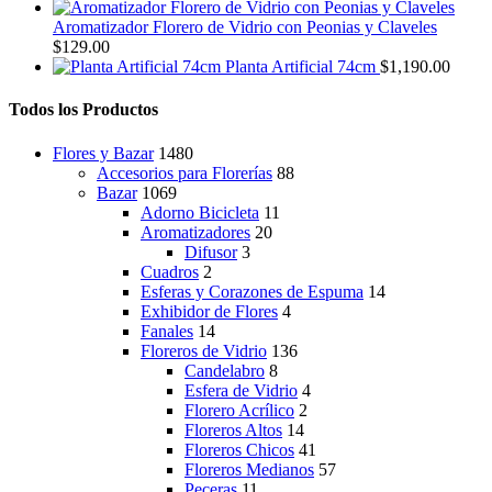
de
producto
Aromatizador Florero de Vidrio con Peonias y Claveles
$
129.00
Planta Artificial 74cm
$
1,190.00
Todos los Productos
Flores y Bazar
1480
Accesorios para Florerías
88
Bazar
1069
Adorno Bicicleta
11
Aromatizadores
20
Difusor
3
Cuadros
2
Esferas y Corazones de Espuma
14
Exhibidor de Flores
4
Fanales
14
Floreros de Vidrio
136
Candelabro
8
Esfera de Vidrio
4
Florero Acrílico
2
Floreros Altos
14
Floreros Chicos
41
Floreros Medianos
57
Peceras
11