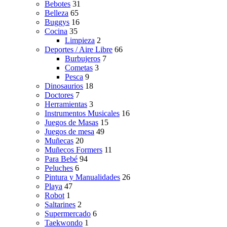
Bebotes
31
Belleza
65
Buggys
16
Cocina
35
Limpieza
2
Deportes / Aire Libre
66
Burbujeros
7
Cometas
3
Pesca
9
Dinosaurios
18
Doctores
7
Herramientas
3
Instrumentos Musicales
16
Juegos de Masas
15
Juegos de mesa
49
Muñecas
20
Muñecos Formers
11
Para Bebé
94
Peluches
6
Pintura y Manualidades
26
Playa
47
Robot
1
Saltarines
2
Supermercado
6
Taekwondo
1