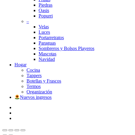
Piedras
Oasis
Popurri
–
Velas
Luces
Portarretratos
Paraguas
Sombreros y Bolsos Playeros
Mascotas
Navidad
Hogar
Cocina
Tappers
Botellas y Frascos
Termos
Organización
Nuevos ingresos
facebook
instagram
whatsapp