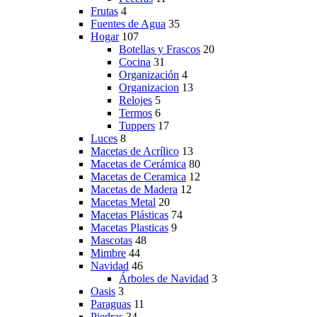
Frutas
4
Fuentes de Agua
35
Hogar
107
Botellas y Frascos
20
Cocina
31
Organización
4
Organizacion
13
Relojes
5
Termos
6
Tuppers
17
Luces
8
Macetas de Acrílico
13
Macetas de Cerámica
80
Macetas de Ceramica
12
Macetas de Madera
12
Macetas Metal
20
Macetas Plásticas
74
Macetas Plasticas
9
Mascotas
48
Mimbre
44
Navidad
46
Árboles de Navidad
3
Oasis
3
Paraguas
11
Piedras
34