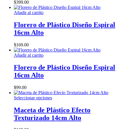
opciones
$
399.00
se
pueden
Añadir al carrito
elegir
en
Florero de Plástico Diseño Espiral
la
16cm Alto
página
de
producto
$
169.00
Añadir al carrito
Florero de Plástico Diseño Espiral
16cm Alto
$
99.00
Este
Seleccionar opciones
producto
tiene
Maceta de Plástico Efecto
múltiples
Texturizado 14cm Alto
variantes.
Las
opciones