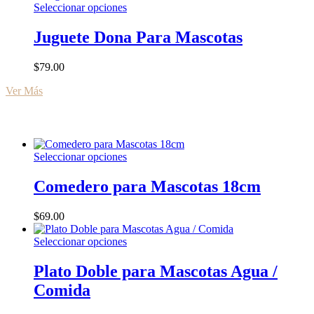
Este
Seleccionar opciones
producto
tiene
Juguete Dona Para Mascotas
múltiples
variantes.
$
79.00
Las
opciones
Ver Más
se
pueden
elegir
en
la
Este
Seleccionar opciones
página
producto
de
tiene
Comedero para Mascotas 18cm
producto
múltiples
variantes.
$
69.00
Las
opciones
Este
Seleccionar opciones
se
producto
pueden
tiene
Plato Doble para Mascotas Agua /
elegir
múltiples
en
Comida
variantes.
la
Las
página