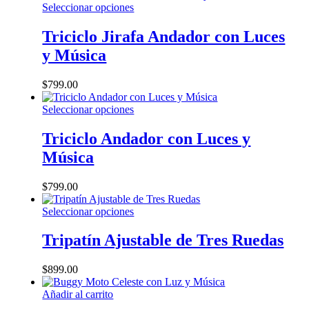
Este
Seleccionar opciones
producto
tiene
Triciclo Jirafa Andador con Luces
múltiples
y Música
variantes.
Las
opciones
$
799.00
se
pueden
Este
Seleccionar opciones
elegir
producto
en
tiene
Triciclo Andador con Luces y
la
múltiples
Música
página
variantes.
de
Las
producto
opciones
$
799.00
se
pueden
Este
Seleccionar opciones
elegir
producto
en
tiene
Tripatín Ajustable de Tres Ruedas
la
múltiples
página
variantes.
$
899.00
de
Las
producto
opciones
Añadir al carrito
se