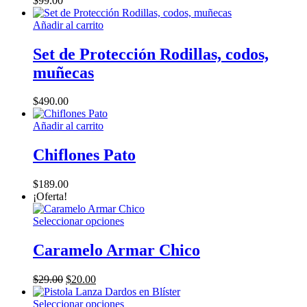
$
99.00
Añadir al carrito
Set de Protección Rodillas, codos,
muñecas
$
490.00
Añadir al carrito
Chiflones Pato
$
189.00
¡Oferta!
Este
Seleccionar opciones
producto
tiene
Caramelo Armar Chico
múltiples
variantes.
El
El
$
29.00
$
20.00
Las
precio
precio
opciones
original
actual
Este
Seleccionar opciones
se