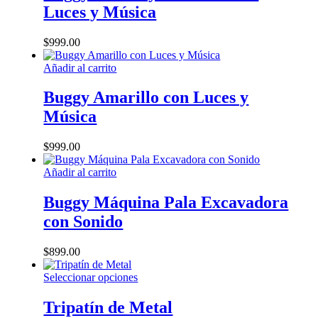
múltiples
en
Luces y Música
variantes.
la
Las
página
opciones
$
999.00
de
se
producto
pueden
Añadir al carrito
elegir
en
Buggy Amarillo con Luces y
la
Música
página
de
producto
$
999.00
Añadir al carrito
Buggy Máquina Pala Excavadora
con Sonido
$
899.00
Este
Seleccionar opciones
producto
tiene
Tripatín de Metal
múltiples