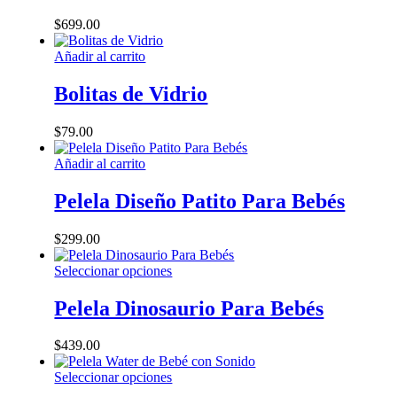
variantes.
$
699.00
Las
opciones
Añadir al carrito
se
pueden
Bolitas de Vidrio
elegir
en
la
$
79.00
página
de
Añadir al carrito
producto
Pelela Diseño Patito Para Bebés
$
299.00
Este
Seleccionar opciones
producto
tiene
Pelela Dinosaurio Para Bebés
múltiples
variantes.
$
439.00
Las
opciones
Este
Seleccionar opciones
se
producto