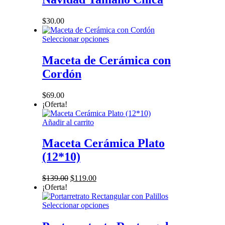
variantes.
producto
Las
opciones
$
30.00
se
pueden
Este
Seleccionar opciones
elegir
producto
en
tiene
Maceta de Cerámica con
la
múltiples
Cordón
página
variantes.
de
Las
producto
opciones
$
69.00
se
¡Oferta!
pueden
elegir
Añadir al carrito
en
la
Maceta Cerámica Plato
página
(12*10)
de
producto
El
El
$
139.00
$
119.00
precio
precio
¡Oferta!
original
actual
era:
es:
Este
Seleccionar opciones
$139.00.
$119.00.
producto
tiene