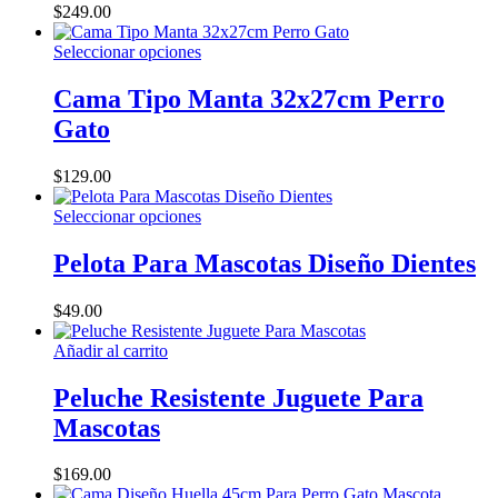
opciones
$
249.00
se
pueden
Este
Seleccionar opciones
elegir
producto
en
tiene
Cama Tipo Manta 32x27cm Perro
la
múltiples
Gato
página
variantes.
de
Las
producto
opciones
$
129.00
se
pueden
Este
Seleccionar opciones
elegir
producto
en
tiene
Pelota Para Mascotas Diseño Dientes
la
múltiples
página
variantes.
$
49.00
de
Las
producto
opciones
Añadir al carrito
se
pueden
Peluche Resistente Juguete Para
elegir
en
Mascotas
la
página
$
169.00
de
producto