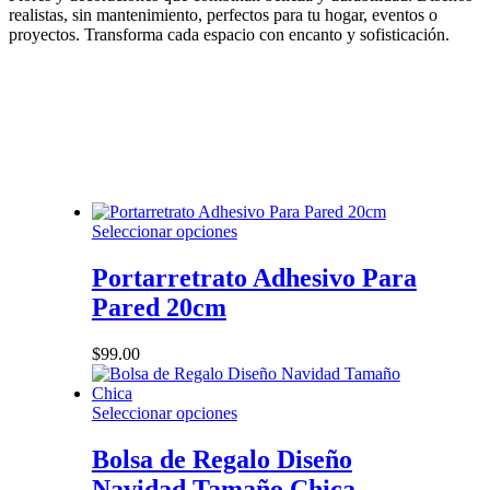
realistas, sin mantenimiento, perfectos para tu hogar, eventos o
proyectos. Transforma cada espacio con encanto y sofisticación.
Este
Seleccionar opciones
producto
tiene
Portarretrato Adhesivo Para
múltiples
Pared 20cm
variantes.
Las
opciones
$
99.00
se
pueden
elegir
Este
Seleccionar opciones
en
producto
la
tiene
Bolsa de Regalo Diseño
página
múltiples
Navidad Tamaño Chica
de