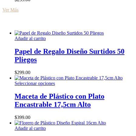
se
pueden
Ver Más
elegir
en
la
página
de
Añadir al carrito
producto
Papel de Regalo Diseño Surtidos 50
Pliegos
$
299.00
Este
Seleccionar opciones
producto
tiene
Maceta de Plástico con Plato
múltiples
Encastrable 17,5cm Alto
variantes.
Las
opciones
$
399.00
se
pueden
Añadir al carrito
elegir