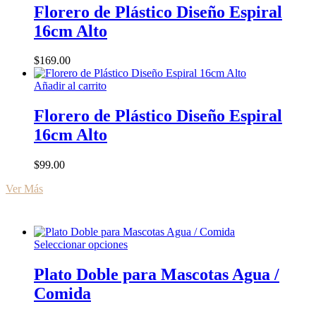
en
Florero de Plástico Diseño Espiral
la
16cm Alto
página
de
producto
$
169.00
Añadir al carrito
Florero de Plástico Diseño Espiral
16cm Alto
$
99.00
Ver Más
Este
Seleccionar opciones
producto
tiene
Plato Doble para Mascotas Agua /
múltiples
Comida
variantes.
Las