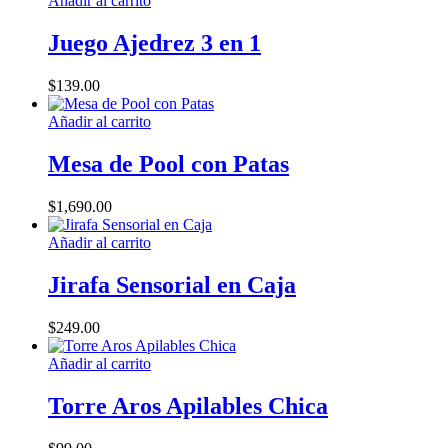
Añadir al carrito
era:
es:
$319.00.
$299.00.
Juego Ajedrez 3 en 1
$
139.00
Añadir al carrito
Mesa de Pool con Patas
$
1,690.00
Añadir al carrito
Jirafa Sensorial en Caja
$
249.00
Añadir al carrito
Torre Aros Apilables Chica