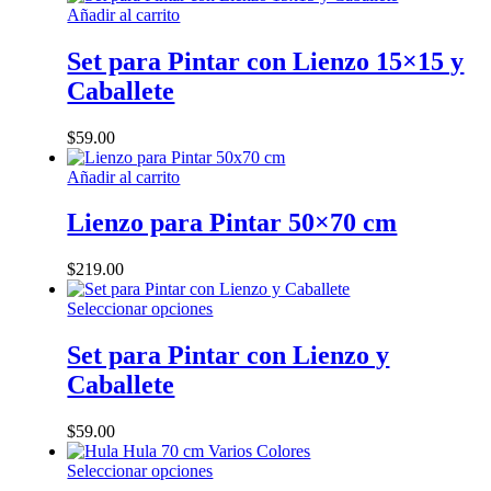
Añadir al carrito
Set para Pintar con Lienzo 15×15 y
Caballete
$
59.00
Añadir al carrito
Lienzo para Pintar 50×70 cm
$
219.00
Este
Seleccionar opciones
producto
tiene
Set para Pintar con Lienzo y
múltiples
Caballete
variantes.
Las
opciones
$
59.00
se
pueden
Este
Seleccionar opciones
elegir
producto