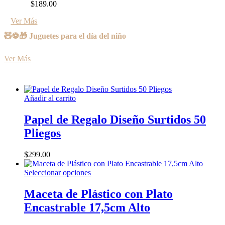
$
189.00
Las
página
opciones
de
Ver Más
se
producto
pueden
🧸⚽🎁 Juguetes para el día del niño
elegir
en
Ver Más
la
página
de
producto
Añadir al carrito
Papel de Regalo Diseño Surtidos 50
Pliegos
$
299.00
Este
Seleccionar opciones
producto
tiene
Maceta de Plástico con Plato
múltiples
Encastrable 17,5cm Alto
variantes.
Las