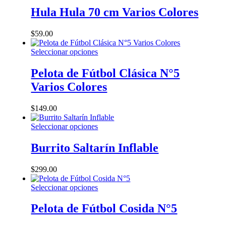
en
tiene
Hula Hula 70 cm Varios Colores
la
múltiples
página
variantes.
$
59.00
de
Las
producto
opciones
Este
Seleccionar opciones
se
producto
pueden
tiene
Pelota de Fútbol Clásica N°5
elegir
múltiples
en
Varios Colores
variantes.
la
Las
página
opciones
$
149.00
de
se
producto
pueden
Este
Seleccionar opciones
elegir
producto
en
tiene
Burrito Saltarín Inflable
la
múltiples
página
variantes.
$
299.00
de
Las
producto
opciones
Este
Seleccionar opciones
se
producto
pueden
tiene
Pelota de Fútbol Cosida N°5
elegir
múltiples
en
variantes.
la