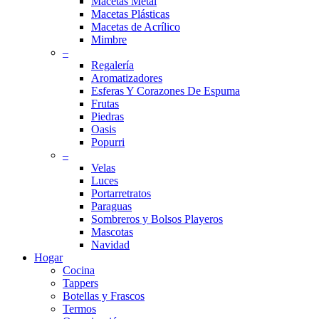
Macetas Metal
Macetas Plásticas
Macetas de Acrílico
Mimbre
–
Regalería
Aromatizadores
Esferas Y Corazones De Espuma
Frutas
Piedras
Oasis
Popurri
–
Velas
Luces
Portarretratos
Paraguas
Sombreros y Bolsos Playeros
Mascotas
Navidad
Hogar
Cocina
Tappers
Botellas y Frascos
Termos