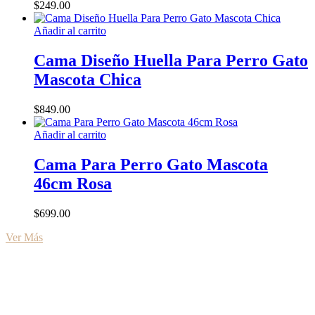
opciones
$
249.00
de
se
producto
pueden
Añadir al carrito
elegir
en
Cama Diseño Huella Para Perro Gato
la
Mascota Chica
página
de
producto
$
849.00
Añadir al carrito
Cama Para Perro Gato Mascota
46cm Rosa
$
699.00
Ver Más
Elegí los mejores