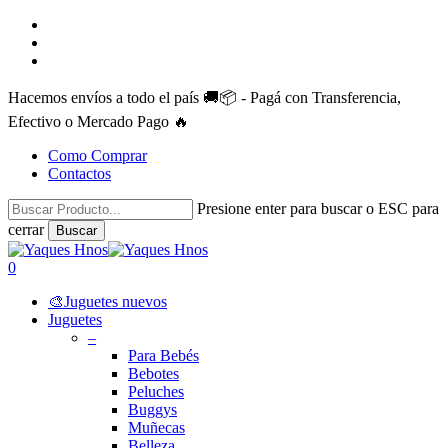
Skip
facebook
to
instagram
main
whatsapp
content
Hacemos envíos a todo el país 🚚📦 - Pagá con Transferencia,
Efectivo o Mercado Pago 🔥
Como Comprar
Contactos
Presione enter para buscar o ESC para
cerrar
Buscar
Close
Search
search
account
0
Menu
🎨Juguetes nuevos
Juguetes
–
Para Bebés
Bebotes
Peluches
Buggys
Muñecas
Belleza