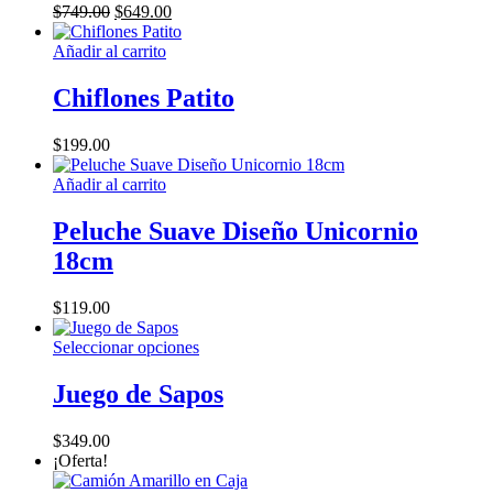
página
El
El
$
749.00
$
649.00
de
precio
precio
producto
original
actual
Añadir al carrito
era:
es:
$749.00.
$649.00.
Chiflones Patito
$
199.00
Añadir al carrito
Peluche Suave Diseño Unicornio
18cm
$
119.00
Este
Seleccionar opciones
producto
tiene
Juego de Sapos
múltiples
variantes.
$
349.00
Las
¡Oferta!
opciones
se