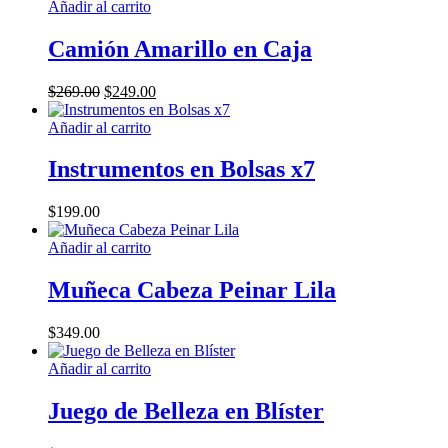
Añadir al carrito
pueden
elegir
Camión Amarillo en Caja
en
la
página
El
El
$
269.00
$
249.00
de
precio
precio
producto
original
actual
Añadir al carrito
era:
es:
$269.00.
$249.00.
Instrumentos en Bolsas x7
$
199.00
Añadir al carrito
Muñeca Cabeza Peinar Lila
$
349.00
Añadir al carrito
Juego de Belleza en Blíster