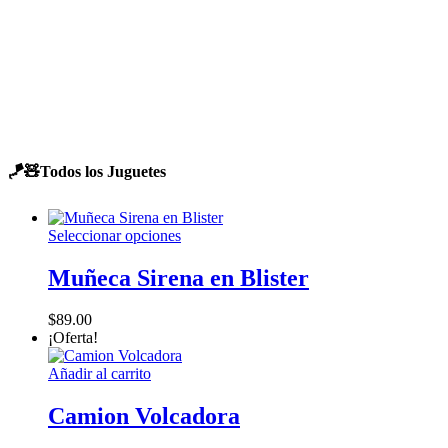
juguetes aquí
Navigate
to
🪁🧸Todos los Juguetes
the
next
Este
Seleccionar opciones
producto
tiene
Muñeca Sirena en Blister
section
múltiples
variantes.
$
89.00
Las
¡Oferta!
opciones
se
Añadir al carrito
pueden
elegir
Camion Volcadora
en
la