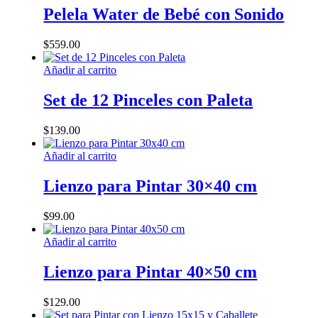
pueden
tiene
Pelela Water de Bebé con Sonido
elegir
múltiples
en
variantes.
la
$
559.00
Las
página
opciones
de
Añadir al carrito
se
producto
pueden
Set de 12 Pinceles con Paleta
elegir
en
la
$
139.00
página
de
Añadir al carrito
producto
Lienzo para Pintar 30×40 cm
$
99.00
Añadir al carrito
Lienzo para Pintar 40×50 cm
$
129.00