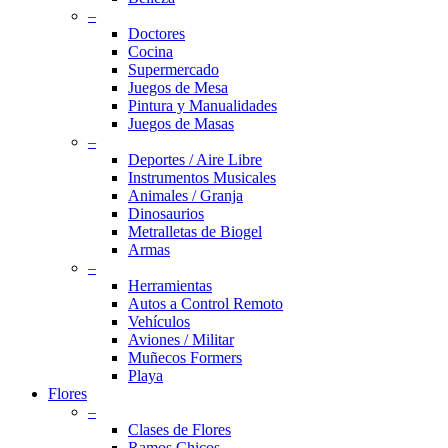
–
Doctores
Cocina
Supermercado
Juegos de Mesa
Pintura y Manualidades
Juegos de Masas
–
Deportes / Aire Libre
Instrumentos Musicales
Animales / Granja
Dinosaurios
Metralletas de Biogel
Armas
–
Herramientas
Autos a Control Remoto
Vehículos
Aviones / Militar
Muñecos Formers
Playa
Flores
–
Clases de Flores
Ramos Chicos