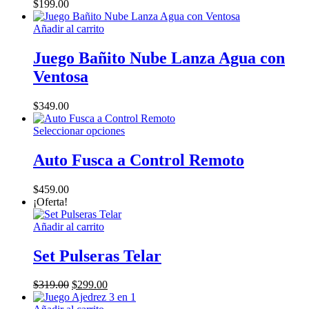
$
199.00
Añadir al carrito
Juego Bañito Nube Lanza Agua con
Ventosa
$
349.00
Este
Seleccionar opciones
producto
tiene
Auto Fusca a Control Remoto
múltiples
variantes.
$
459.00
Las
¡Oferta!
opciones
se
Añadir al carrito
pueden
elegir
Set Pulseras Telar
en
la
página
El
El
$
319.00
$
299.00
de
precio
precio
producto
original
actual