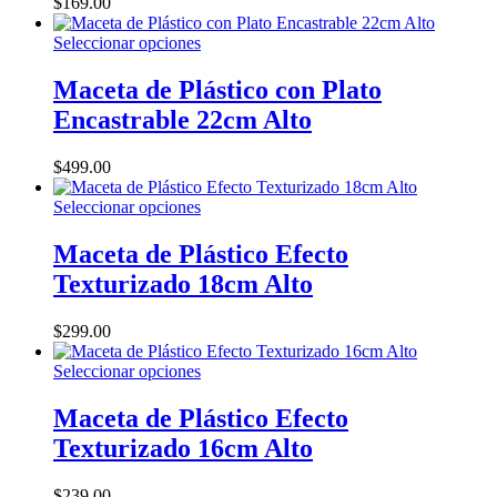
$
169.00
se
pueden
Este
Seleccionar opciones
elegir
producto
en
tiene
Maceta de Plástico con Plato
la
múltiples
Encastrable 22cm Alto
página
variantes.
de
Las
producto
opciones
$
499.00
se
pueden
Este
Seleccionar opciones
elegir
producto
en
tiene
Maceta de Plástico Efecto
la
múltiples
Texturizado 18cm Alto
página
variantes.
de
Las
producto
opciones
$
299.00
se
pueden
Este
Seleccionar opciones
elegir
producto
en
tiene
Maceta de Plástico Efecto
la
múltiples
Texturizado 16cm Alto
página
variantes.
de
Las
producto
opciones
$
239.00