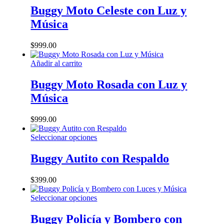
pueden
Buggy Moto Celeste con Luz y
elegir
en
Música
la
página
$
999.00
de
producto
Añadir al carrito
Buggy Moto Rosada con Luz y
Música
$
999.00
Este
Seleccionar opciones
producto
tiene
Buggy Autito con Respaldo
múltiples
variantes.
$
399.00
Las
opciones
Este
Seleccionar opciones
se
producto
pueden
tiene
Buggy Policía y Bombero con
elegir