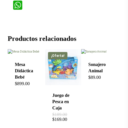
WhatsApp
Productos relacionados
Este
producto
tiene
múltiples
¡Oferta!
variantes.
Las
Mesa
Sonajero
opciones
Didáctica
Animal
se
Bebé
$
89.00
pueden
$
899.00
elegir
en
la
Juego de
página
Pesca en
de
Caja
producto
El
$
189.00
precio
El
$
169.00
original
precio
era: