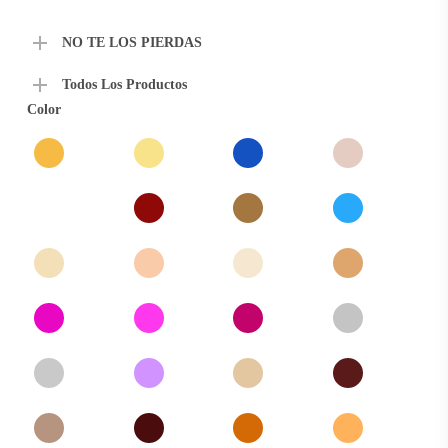
actual
$189.00.
es:
$169.00.
NO TE LOS PIERDAS
Todos Los Productos
Color