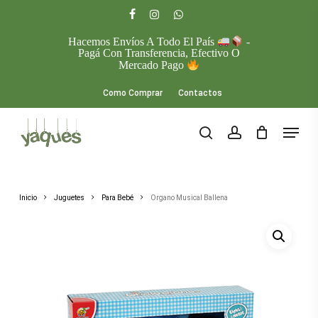
Skip
to
facebook
instagram
whatsapp
main
Hacemos Envíos A Todo El País
-
Close
content
Pagá Con Transferencia, Efectivo O
Menu
Mercado Pago
Como Comprar
Contactos
Menu
search
account
Inicio
Juguetes
Para Bebé
Organo Musical Ballena